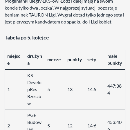
Mogilnianki uległy ŁKS-owi Łódź i dalej mają na swoim
koncie tylko dwa „oczka”. W najgorszej sytuacji pozostaje
beniaminek TAURON Ligi. Wygrał dotąd tylko jednego seta i
jest pierwszym kandydatem do spadku do I Ligi kobiet.
Tabela po 5. kolejce
miejsc
drużyn
małe
mecze
punkty
sety
e
a
punkty
KS
Develo
447:38
1
pRes
5
13
14:5
4
Rzeszó
w
PGE
Budow
453:40
2
5
12
14:6
lani
6