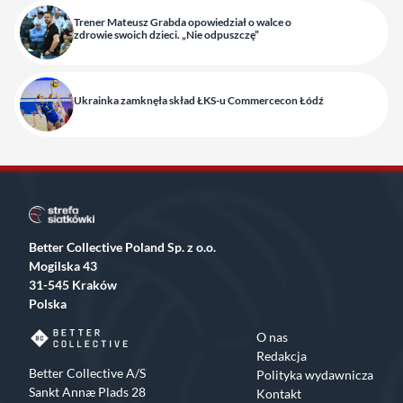
Trener Mateusz Grabda opowiedział o walce o
zdrowie swoich dzieci. „Nie odpuszczę”
Ukrainka zamknęła skład ŁKS-u Commercecon Łódź
Better Collective Poland Sp. z o.o.
Mogilska 43
31-545 Kraków
Polska
O nas
Redakcja
Better Collective A/S
Polityka wydawnicza
Sankt Annæ Plads 28
Kontakt