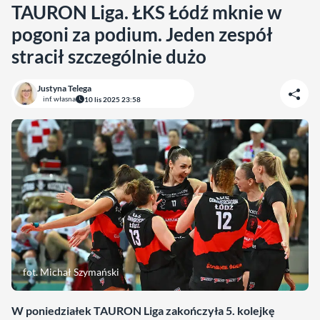
TAURON Liga. ŁKS Łódź mknie w
pogoni za podium. Jeden zespół
stracił szczególnie dużo
Justyna Telega
inf. własna
10 lis 2025 23:58
fot. Michał Szymański
W poniedziałek TAURON Liga zakończyła 5. kolejkę