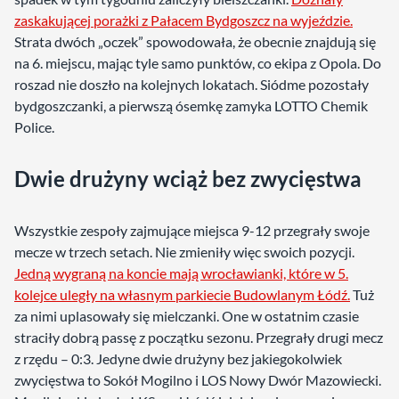
zaskakującej porażki z Pałacem Bydgoszcz na wyjeździe.
Strata dwóch „oczek” spowodowała, że obecnie znajdują się
na 6. miejscu, mając tyle samo punktów, co ekipa z Opola. Do
roszad nie doszło na kolejnych lokatach. Siódme pozostały
bydgoszczanki, a pierwszą ósemkę zamyka LOTTO Chemik
Police.
Dwie drużyny wciąż bez zwycięstwa
Wszystkie zespoły zajmujące miejsca 9-12 przegrały swoje
mecze w trzech setach. Nie zmieniły więc swoich pozycji.
Jedną wygraną na koncie mają wrocławianki, które w 5.
kolejce uległy na własnym parkiecie Budowlanym Łódź.
Tuż
za nimi uplasowały się mielczanki. One w ostatnim czasie
straciły dobrą passę z początku sezonu. Przegrały drugi mecz
z rzędu – 0:3. Jedyne dwie drużyny bez jakiegokolwiek
zwycięstwa to Sokół Mogilno i LOS Nowy Dwór Mazowiecki.