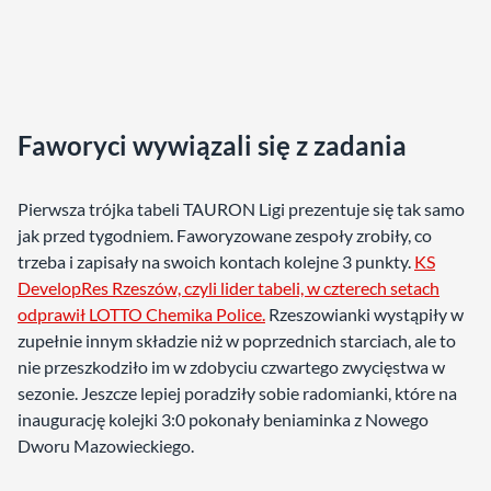
Faworyci wywiązali się z zadania
Pierwsza trójka tabeli TAURON Ligi prezentuje się tak samo
jak przed tygodniem. Faworyzowane zespoły zrobiły, co
trzeba i zapisały na swoich kontach kolejne 3 punkty.
KS
DevelopRes Rzeszów, czyli lider tabeli, w czterech setach
odprawił LOTTO Chemika Police.
Rzeszowianki wystąpiły w
zupełnie innym składzie niż w poprzednich starciach, ale to
nie przeszkodziło im w zdobyciu czwartego zwycięstwa w
sezonie. Jeszcze lepiej poradziły sobie radomianki, które na
inaugurację kolejki 3:0 pokonały beniaminka z Nowego
Dworu Mazowieckiego.