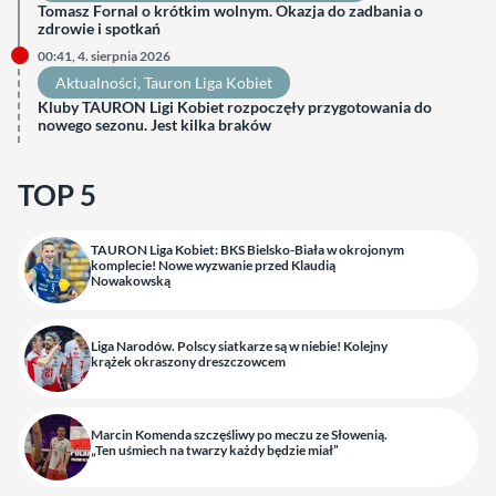
Tomasz Fornal o krótkim wolnym. Okazja do zadbania o
zdrowie i spotkań
00:41, 4. sierpnia 2026
Aktualności
, 
Tauron Liga Kobiet
Kluby TAURON Ligi Kobiet rozpoczęły przygotowania do
nowego sezonu. Jest kilka braków
TOP 5
TAURON Liga Kobiet: BKS Bielsko-Biała w okrojonym
komplecie! Nowe wyzwanie przed Klaudią
Nowakowską
Liga Narodów. Polscy siatkarze są w niebie! Kolejny
krążek okraszony dreszczowcem
Marcin Komenda szczęśliwy po meczu ze Słowenią.
„Ten uśmiech na twarzy każdy będzie miał”