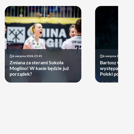
6 sierpnia 2026 23:45
6 sierpnia 2026 17:40
Zmiana za sterami Sokoła
Bartosz Gomułk
Mogilno! W kasie będzie już
występach w re
porządek?
Polski podjął de
zagra w najbliż