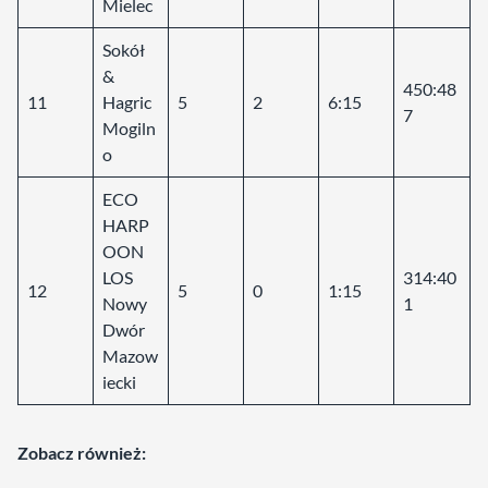
Mielec
Sokół
&
450:48
11
Hagric
5
2
6:15
7
Mogiln
o
ECO
HARP
OON
LOS
314:40
12
5
0
1:15
Nowy
1
Dwór
Mazow
iecki
Zobacz również: