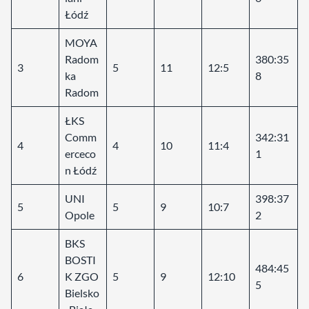
Łódź
MOYA
Radom
380:35
3
5
11
12:5
ka
8
Radom
ŁKS
Comm
342:31
4
4
10
11:4
erceco
1
n Łódź
UNI
398:37
5
5
9
10:7
Opole
2
BKS
BOSTI
484:45
6
K ZGO
5
9
12:10
5
Bielsko