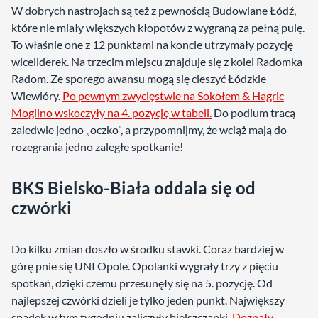
W dobrych nastrojach są też z pewnością Budowlane Łódź,
które nie miały większych kłopotów z wygraną za pełną pulę.
To właśnie one z 12 punktami na koncie utrzymały pozycję
wiceliderek. Na trzecim miejscu znajduje się z kolei Radomka
Radom. Ze sporego awansu mogą się cieszyć Łódzkie
Wiewióry.
Po pewnym zwycięstwie na Sokołem & Hagric
Mogilno wskoczyły na 4. pozycję w tabeli.
Do podium tracą
zaledwie jedno „oczko”, a przypomnijmy, że wciąż mają do
rozegrania jedno zaległe spotkanie!
BKS Bielsko-Biała oddala się od
czwórki
Do kilku zmian doszło w środku stawki. Coraz bardziej w
górę pnie się UNI Opole. Opolanki wygrały trzy z pięciu
spotkań, dzięki czemu przesunęły się na 5. pozycję. Od
najlepszej czwórki dzieli je tylko jeden punkt. Największy
spadek w tym tygodniu zaliczyły bielszczanki.
Doznały