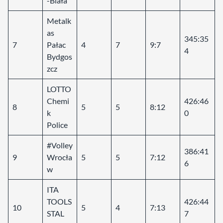
-Biała
Metalk
as
345:35
7
Pałac
4
7
9:7
4
Bydgos
zcz
LOTTO
Chemi
426:46
8
5
5
8:12
k
0
Police
#Volley
386:41
9
Wrocła
5
5
7:12
6
w
ITA
TOOLS
426:44
10
5
4
7:13
STAL
7