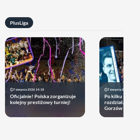
PlusLiga
7 sierpnia 2026 14:18
7 sierpnia 2026 13:49
Oficjalnie! Polska zorganizuje
Po kilku latach 
kolejny prestiżowy turniej!
rozdział. Cupru
Gorzów może d