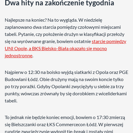
Dwa hity na zakończenie tygodnia
Najlepsze na koniec? Na to wygląda. W niedzielę
zaplanowano dwa starcia pomiędzy czołowymi miejscami
tabeli. Pytanie, czy położenie drużyn w klasyfikacji przełoży
się na wyrównane granie, bowiem ostatnie
starcie pomiędzy
UNI Opole, a BKS Bielsko-Biała okazało się mocno
jednostronne
.
Najpierw o 12:30 na boisko wyjdą siatkarki z Opola oraz PGE
Budowlani Łódź. Obie drużyny mają na swoim koncie tylko
po trzy porażki. Gdyby Opolanki zwyciężyły u siebie za trzy
punkty, wówczas zrównały by się dorobkiem z wiceliderkami
tabeli.
To jednak nie będzie koniec emocji, bowiem o 17:30 zmierzą
się Bielszczanki oraz ŁKS Commercecon Łódź. W pierwszej
rundzie zwyciężczynie wyłonił tie-break i zostały nimi