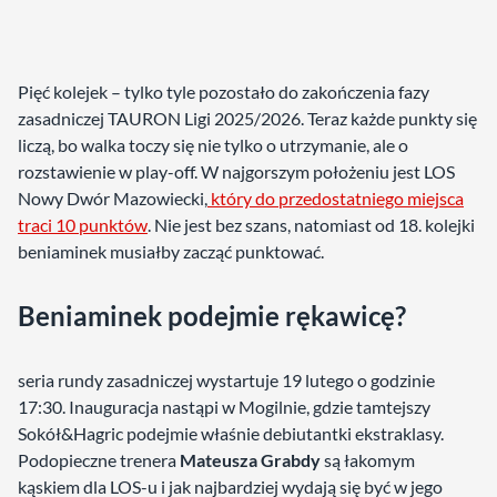
Pięć kolejek – tylko tyle pozostało do zakończenia fazy
zasadniczej TAURON Ligi 2025/2026. Teraz każde punkty się
liczą, bo walka toczy się nie tylko o utrzymanie, ale o
rozstawienie w play-off. W najgorszym położeniu jest LOS
Nowy Dwór Mazowiecki,
który do przedostatniego miejsca
traci 10 punktów
. Nie jest bez szans, natomiast od 18. kolejki
beniaminek musiałby zacząć punktować.
Beniaminek podejmie rękawicę?
seria rundy zasadniczej wystartuje 19 lutego o godzinie
17:30. Inauguracja nastąpi w Mogilnie, gdzie tamtejszy
Sokół&Hagric podejmie właśnie debiutantki ekstraklasy.
Podopieczne trenera
Mateusza Grabdy
są łakomym
kąskiem dla LOS-u i jak najbardziej wydają się być w jego