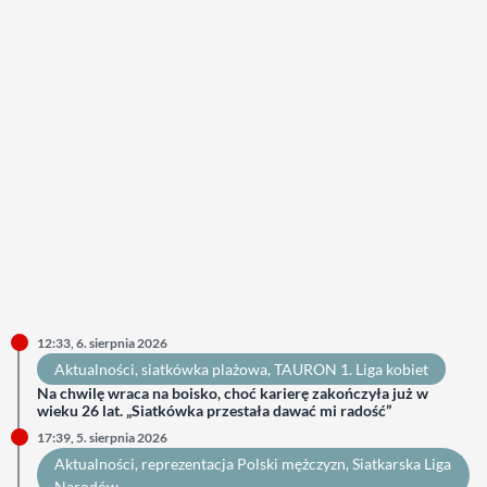
12:33, 6. sierpnia 2026
Aktualności
, 
siatkówka plażowa
, 
TAURON 1. Liga kobiet
Na chwilę wraca na boisko, choć karierę zakończyła już w
wieku 26 lat. „Siatkówka przestała dawać mi radość”
17:39, 5. sierpnia 2026
Aktualności
, 
reprezentacja Polski mężczyzn
, 
Siatkarska Liga
Narodów