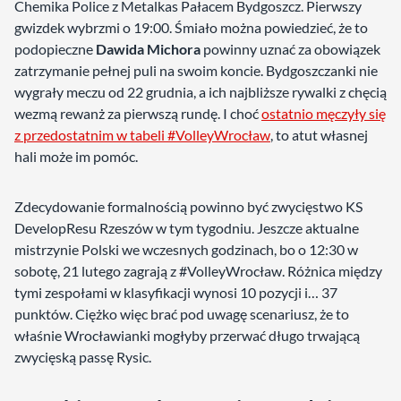
Chemika Police z Metalkas Pałacem Bydgoszcz. Pierwszy
gwizdek wybrzmi o 19:00. Śmiało można powiedzieć, że to
podopieczne
Dawida Michora
powinny uznać za obowiązek
zatrzymanie pełnej puli na swoim koncie. Bydgoszczanki nie
wygrały meczu od 22 grudnia, a ich najbliższe rywalki z chęcią
wezmą rewanż za pierwszą rundę. I choć
ostatnio męczyły się
z przedostatnim w tabeli #VolleyWrocław
, to atut własnej
hali może im pomóc.
Zdecydowanie formalnością powinno być zwycięstwo KS
DevelopResu Rzeszów w tym tygodniu. Jeszcze aktualne
mistrzynie Polski we wczesnych godzinach, bo o 12:30 w
sobotę, 21 lutego zagrają z #VolleyWrocław. Różnica między
tymi zespołami w klasyfikacji wynosi 10 pozycji i… 37
punktów. Ciężko więc brać pod uwagę scenariusz, że to
właśnie Wrocławianki mogłyby przerwać długo trwającą
zwycięską passę Rysic.