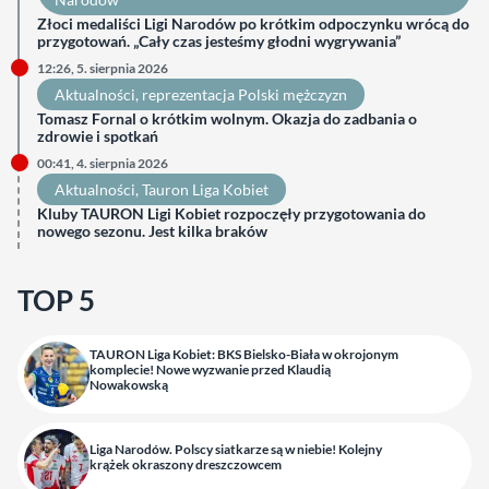
Złoci medaliści Ligi Narodów po krótkim odpoczynku wrócą do
przygotowań. „Cały czas jesteśmy głodni wygrywania”
12:26, 5. sierpnia 2026
Aktualności
, 
reprezentacja Polski mężczyzn
Tomasz Fornal o krótkim wolnym. Okazja do zadbania o
zdrowie i spotkań
00:41, 4. sierpnia 2026
Aktualności
, 
Tauron Liga Kobiet
Kluby TAURON Ligi Kobiet rozpoczęły przygotowania do
nowego sezonu. Jest kilka braków
TOP 5
TAURON Liga Kobiet: BKS Bielsko-Biała w okrojonym
komplecie! Nowe wyzwanie przed Klaudią
Nowakowską
Liga Narodów. Polscy siatkarze są w niebie! Kolejny
krążek okraszony dreszczowcem