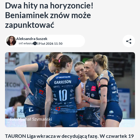
Dwa hity na horyzoncie!
Beniaminek znów może
zapunktować
Aleksandra Suszek
inf. własna
19 lut 2026 11:50
fot. Michał Szymański
TAURON Liga wkracza w decydującą fazę. W czwartek 19