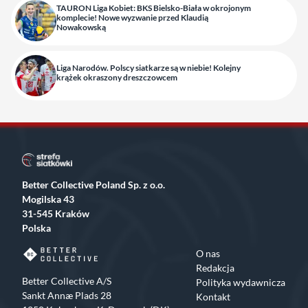
TAURON Liga Kobiet: BKS Bielsko-Biała w okrojonym
komplecie! Nowe wyzwanie przed Klaudią
Nowakowską
Liga Narodów. Polscy siatkarze są w niebie! Kolejny
krążek okraszony dreszczowcem
Better Collective Poland Sp. z o.o.
Mogilska 43
31-545 Kraków
Polska
O nas
Redakcja
Better Collective A/S
Polityka wydawnicza
Sankt Annæ Plads 28
Kontakt