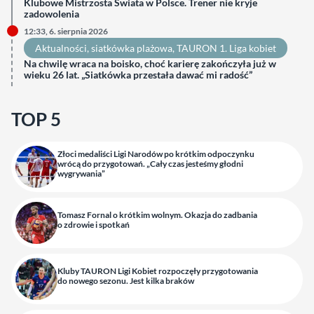
Klubowe Mistrzosta Świata w Polsce. Trener nie kryje
zadowolenia
12:33, 6. sierpnia 2026
Aktualności
, 
siatkówka plażowa
, 
TAURON 1. Liga kobiet
Na chwilę wraca na boisko, choć karierę zakończyła już w
wieku 26 lat. „Siatkówka przestała dawać mi radość”
TOP 5
Złoci medaliści Ligi Narodów po krótkim odpoczynku
wrócą do przygotowań. „Cały czas jesteśmy głodni
wygrywania”
Tomasz Fornal o krótkim wolnym. Okazja do zadbania
o zdrowie i spotkań
Kluby TAURON Ligi Kobiet rozpoczęły przygotowania
do nowego sezonu. Jest kilka braków