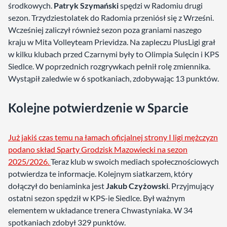
środkowych.
Patryk Szymański
spędzi w Radomiu drugi
sezon. Trzydziestolatek do Radomia przeniósł się z Wrześni.
Wcześniej zaliczył również sezon poza graniami naszego
kraju w Mita Volleyteam Prievidza. Na zapleczu PlusLigi grał
w kilku klubach przed Czarnymi były to Olimpia Sulęcin i KPS
Siedlce. W poprzednich rozgrywkach pełnił rolę zmiennika.
Wystąpił zaledwie w 6 spotkaniach, zdobywając 13 punktów.
Kolejne potwierdzenie w Sparcie
Już jakiś czas temu na łamach oficjalnej strony I ligi mężczyzn
podano skład Sparty Grodzisk Mazowiecki na sezon
2025/2026.
Teraz klub w swoich mediach społecznościowych
potwierdza te informacje. Kolejnym siatkarzem, który
dołączył do beniaminka jest
Jakub Czyżowski
. Przyjmujący
ostatni sezon spędził w KPS-ie Siedlce. Był ważnym
elementem w układance trenera Chwastyniaka. W 34
spotkaniach zdobył 329 punktów.