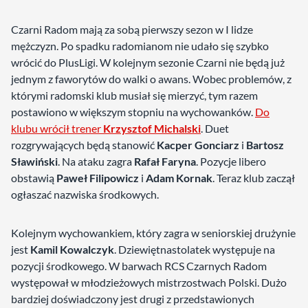
Czarni Radom mają za sobą pierwszy sezon w I lidze
mężczyzn. Po spadku radomianom nie udało się szybko
wrócić do PlusLigi. W kolejnym sezonie Czarni nie będą już
jednym z faworytów do walki o awans. Wobec problemów, z
którymi radomski klub musiał się mierzyć, tym razem
postawiono w większym stopniu na wychowanków.
Do
klubu wrócił trener
Krzysztof Michalski
. Duet
rozgrywających będą stanowić
Kacper Gonciarz
i
Bartosz
Sławiński
. Na ataku zagra
Rafał Faryna
. Pozycje libero
obstawią
Paweł Filipowicz
i
Adam Kornak
. Teraz klub zaczął
ogłaszać nazwiska środkowych.
Kolejnym wychowankiem, który zagra w seniorskiej drużynie
jest
Kamil Kowalczyk
. Dziewiętnastolatek występuje na
pozycji środkowego. W barwach RCS Czarnych Radom
występował w młodzieżowych mistrzostwach Polski. Dużo
bardziej doświadczony jest drugi z przedstawionych