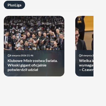
PlusLiga
8 sierpnia 2026 21:46
8 sierpnia 2026 19:22
Klubowe Mistrzostwa Świata.
Wielka impreza
Włoski gigant oficjalnie
wymagała wielk
potwierdził udział
– Czasem warto
swoje ręce