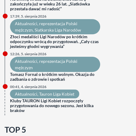
zakończyła już w wieku 26 lat. „Siatkówka
przestała dawać mi radość”
17:39, 5. sierpnia 2026
Aktualności
, 
reprezentacja Polski
mężczyzn
, 
Siatkarska Liga Narodów
Złoci medaliści Ligi Narodów po krótkim
odpoczynku wrócą do przygotowań. „Cały czas
jesteśmy głodni wygrywania”
12:26, 5. sierpnia 2026
Aktualności
, 
reprezentacja Polski
mężczyzn
Tomasz Fornal o krótkim wolnym. Okazja do
zadbania o zdrowie i spotkań
00:41, 4. sierpnia 2026
Aktualności
, 
Tauron Liga Kobiet
Kluby TAURON Ligi Kobiet rozpoczęły
przygotowania do nowego sezonu. Jest kilka
braków
TOP 5