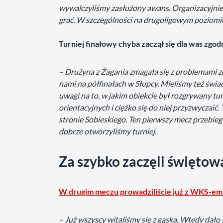
wywalczyliśmy zasłużony awans. Organizacyjnie b
grać. W szczególności na drugoligowym poziomi
Turniej finałowy chyba zaczął się dla was zgod
– Drużyna z Żagania zmagała się z problemami zd
nami na półfinałach w Słupcy. Mieliśmy też świa
uwagi na to, w jakim obiekcie był rozgrywany tu
orientacyjnych i ciężko się do niej przyzwyczaić.
stronie Sobieskiego. Ten pierwszy mecz przebiegł
dobrze otworzyliśmy turniej.
Za szybko zaczęli świętow
W drugim meczu prowadziliście już z WKS-em 2
– Już wszyscy witaliśmy się z gąską. Wtedy dało 