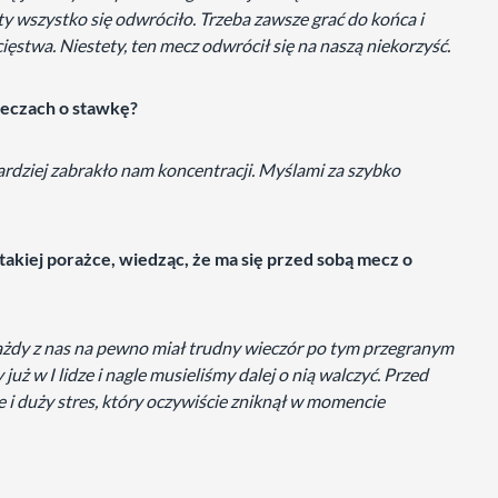
stety wszystko się odwróciło. Trzeba zawsze grać do końca i
cięstwa. Niestety, ten mecz odwrócił się na naszą niekorzyść.
meczach o stawkę?
Bardziej zabrakło nam koncentracji. Myślami za szybko
 takiej porażce, wiedząc, że ma się przed sobą mecz o
Każdy z nas na pewno miał trudny wieczór po tym przegranym
już w I lidze i nagle musieliśmy dalej o nią walczyć. Przed
i duży stres, który oczywiście zniknął w momencie