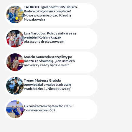
TAURON Liga Kobiet: BKS Bielsko-
Biała w okrojonym komplecie!
Nowe wyzwanie przed Klaudią
Nowakowską
Liga Narodów. Polscy siatkarze są
w niebie! Kolejny krążek
okraszony dreszczowcem
Marcin Komenda szczęśliwy po
meczu ze Słowenią. „Ten uśmiech
na twarzy każdy będzie miał”
Trener Mateusz Grabda
opowiedział o walce o zdrowie
swoich dzieci. „Nie odpuszczę”
Ukrainka zamknęła skład ŁKS-u
Commercecon Łódź