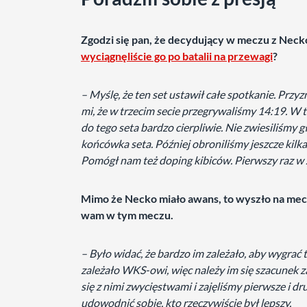
Zgodzi się pan, że decydujący w meczu z Necko
wyciągnęliście go po batalii na przewagi
?
– Myślę, że ten set ustawił całe spotkanie. Przy
mi, że w trzecim secie przegrywaliśmy 14:19. W t
do tego seta bardzo cierpliwie. Nie zwiesiliśmy g
końcówka seta. Później obroniliśmy jeszcze kilk
Pomógł nam też doping kibiców. Pierwszy raz w 
Mimo że Necko miało awans, to wyszło na me
wam w tym meczu.
– Było widać, że bardzo im zależało, aby wygrać
zależało WKS-owi, więc należy im się szacunek z
się z nimi zwycięstwami i zajęliśmy pierwsze i d
udowodnić sobie, kto rzeczywiście był lepszy.