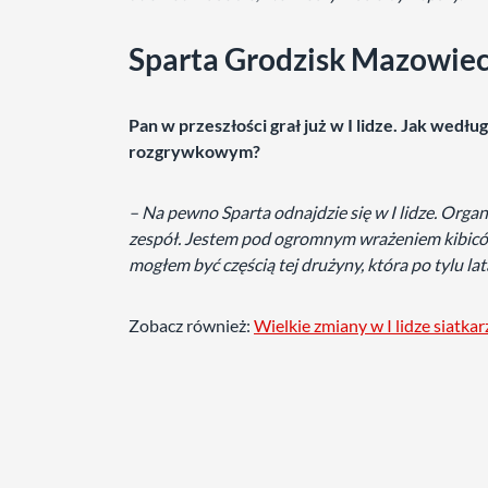
Sparta Grodzisk Mazowiec
Pan w przeszłości grał już w I lidze. Jak wedłu
rozgrywkowym?
– Na pewno Sparta odnajdzie się w I lidze. Organ
zespół. Jestem pod ogromnym wrażeniem kibiców o
mogłem być częścią tej drużyny, która po tylu la
Zobacz również:
Wielkie zmiany w I lidze siatka