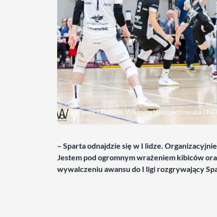
fot. Paweł Oleksiak, Wiktoria Wojciechowska / PZ
– Sparta odnajdzie się w I lidze. Organizacyjni
Jestem pod ogromnym wrażeniem kibiców oraz z
wywalczeniu awansu do I ligi rozgrywający Spa