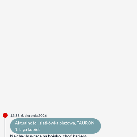
12:33, 6. sierpnia 2026
Aktualności
, 
siatkówka plażowa
, 
TAURON
1. Liga kobiet
Na chwilę wraca na boisko, choć karierę