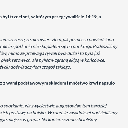
 był trzeci set, w którym przegrywaliście 14:19, a
znam szczerze, że nie uwierzyłem, jak po meczu powiedziano
rakcie spotkania nie skupiałem się na punktacji. Podeszliśmy
łów, mimo że przewaga rywali była duża i to była już
a piłek setowych, ale byliśmy zgraną ekipą w końcówce.
życiu doświadczyłem czegoś takiego.
cz z wami podstawowym składem i mnóstwo krwi napsuło
 to spotkanie. Na zwycięstwie augustowian tym bardziej
a ich postawę na boisku. W rundzie zasadniczej podzieliliśmy
rugie miejsce w grupie. Na koniec sezonu chcieliśmy