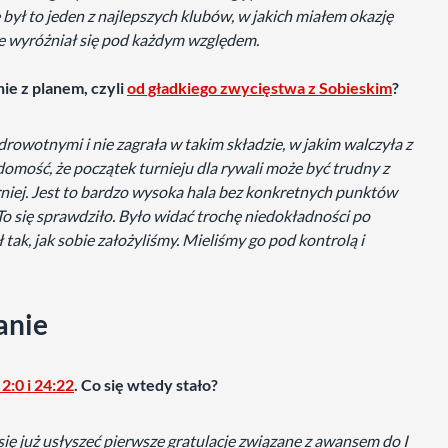
ył to jeden z najlepszych klubów, w jakich miałem okazję
e wyróżniał się pod każdym względem.
nie z planem, czyli
od gładkiego zwycięstwa z Sobieskim
?
rowotnymi i nie zagrała w takim składzie, w jakim walczyła z
domość, że początek turnieju dla rywali może być trudny z
rniej. Jest to bardzo wysoka hala bez konkretnych punktów
 To się sprawdziło. Było widać trochę niedokładności po
 tak, jak sobie założyliśmy. Mieliśmy go pod kontrolą i
anie
:0 i 24:22
. Co się wtedy stało?
się już usłyszeć pierwsze gratulacje związane z awansem do I