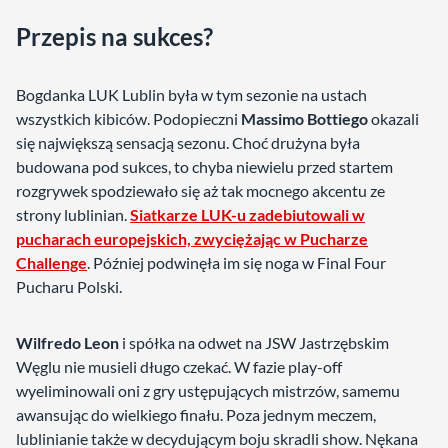
Przepis na sukces?
Bogdanka LUK Lublin była w tym sezonie na ustach
wszystkich kibiców. Podopieczni
Massimo Bottiego
okazali
się największą sensacją sezonu. Choć drużyna była
budowana pod sukces, to chyba niewielu przed startem
rozgrywek spodziewało się aż tak mocnego akcentu ze
strony lublinian.
Siatkarze LUK-u zadebiutowali w
pucharach europejskich, zwyciężając w Pucharze
Challenge
. Później podwinęła im się noga w Final Four
Pucharu Polski.
Wilfredo Leon
i spółka na odwet na JSW Jastrzębskim
Węglu nie musieli długo czekać. W fazie play-off
wyeliminowali oni z gry ustępujących mistrzów, samemu
awansując do wielkiego finału. Poza jednym meczem,
lublinianie także w decydującym boju skradli show. Nękana