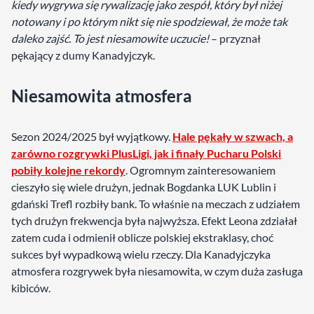
kiedy wygrywa się rywalizację jako zespół, który był niżej
notowany i po którym nikt się nie spodziewał, że może tak
daleko zajść. To jest niesamowite uczucie!
– przyznał
pękający z dumy Kanadyjczyk.
Niesamowita atmosfera
Sezon 2024/2025 był wyjątkowy.
Hale pękały w szwach, a
zarówno rozgrywki PlusLigi, jak i finały Pucharu Polski
pobiły kolejne rekordy
. Ogromnym zainteresowaniem
cieszyło się wiele drużyn, jednak Bogdanka LUK Lublin i
gdański Trefl rozbiły bank. To właśnie na meczach z udziałem
tych drużyn frekwencja była najwyższa. Efekt Leona zdziałał
zatem cuda i odmienił oblicze polskiej ekstraklasy, choć
sukces był wypadkową wielu rzeczy. Dla Kanadyjczyka
atmosfera rozgrywek była niesamowita, w czym duża zasługa
kibiców.