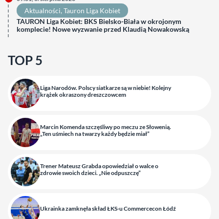
Aktualności
, 
Tauron Liga Kobiet
TAURON Liga Kobiet: BKS Bielsko-Biała w okrojonym
komplecie! Nowe wyzwanie przed Klaudią Nowakowską
TOP 5
Liga Narodów. Polscy siatkarze są w niebie! Kolejny
krążek okraszony dreszczowcem
Marcin Komenda szczęśliwy po meczu ze Słowenią.
„Ten uśmiech na twarzy każdy będzie miał”
Trener Mateusz Grabda opowiedział o walce o
zdrowie swoich dzieci. „Nie odpuszczę”
Ukrainka zamknęła skład ŁKS-u Commercecon Łódź