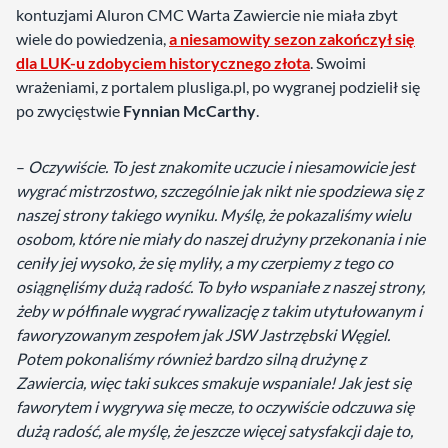
kontuzjami Aluron CMC Warta Zawiercie nie miała zbyt
wiele do powiedzenia,
a niesamowity sezon zakończył się
dla LUK-u zdobyciem historycznego złota
. Swoimi
wrażeniami, z portalem plusliga.pl, po wygranej podzielił się
po zwycięstwie
Fynnian McCarthy
.
–
Oczywiście. To jest znakomite uczucie i niesamowicie jest
wygrać mistrzostwo, szczególnie jak nikt nie spodziewa się z
naszej strony takiego wyniku. Myślę, że pokazaliśmy wielu
osobom, które nie miały do naszej drużyny przekonania i nie
ceniły jej wysoko, że się myliły, a my czerpiemy z tego co
osiągnęliśmy dużą radość. To było wspaniałe z naszej strony,
żeby w półfinale wygrać rywalizację z takim utytułowanym i
faworyzowanym zespołem jak JSW Jastrzębski Węgiel.
Potem pokonaliśmy również bardzo silną drużynę z
Zawiercia, więc taki sukces smakuje wspaniale! Jak jest się
faworytem i wygrywa się mecze, to oczywiście odczuwa się
dużą radość, ale myślę, że jeszcze więcej satysfakcji daje to,