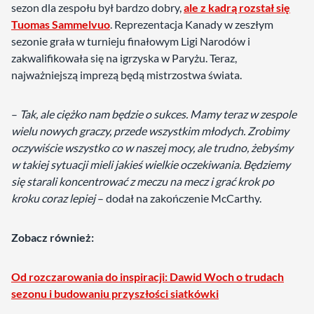
sezon dla zespołu był bardzo dobry,
ale z kadrą rozstał się
Tuomas Sammelvuo
.
Reprezentacja Kanady w zeszłym
sezonie grała w turnieju finałowym Ligi Narodów i
zakwalifikowała się na igrzyska w Paryżu. Teraz,
najważniejszą imprezą będą mistrzostwa świata.
–
Tak, ale ciężko nam będzie o sukces. Mamy teraz w zespole
wielu nowych graczy, przede wszystkim młodych. Zrobimy
oczywiście wszystko co w naszej mocy, ale trudno, żebyśmy
w takiej sytuacji mieli jakieś wielkie oczekiwania. Będziemy
się starali koncentrować z meczu na mecz i grać krok po
kroku coraz lepiej
– dodał na zakończenie McCarthy.
Zobacz również:
Od rozczarowania do inspiracji: Dawid Woch o trudach
sezonu i budowaniu przyszłości siatkówki