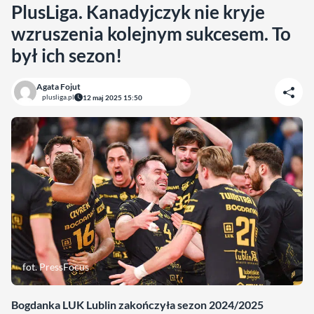
PlusLiga. Kanadyjczyk nie kryje
wzruszenia kolejnym sukcesem. To
był ich sezon!
Agata Fojut
plusliga.pl
12 maj 2025 15:50
fot. PressFocus
Bogdanka LUK Lublin zakończyła sezon 2024/2025