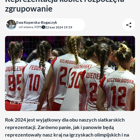
zgrupowanie
Ewa Koperska-Bogaczyk
inf. własna, PZPS
22 kwi 2024 19:59
fot. PressFocus
Rok 2024 jest wyjątkowy dla obu naszych siatkarskich
reprezentacji. Zarówno panie, jak i panowie będą
reprezentowały nasz kraj na igrzyskach olimpijskich i na