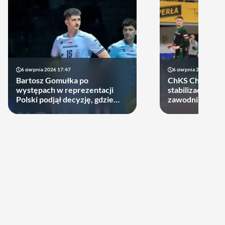
6 sierpnia 2026 17:47
6 sierpnia 2026 10:14
Bartosz Gomułka po
ChKS Chełm sta
występach w reprezentacji
stabilizację. D
Polski podjął decyzję, gdzie
zawodników zost
zagra w najbliższych sezonach!