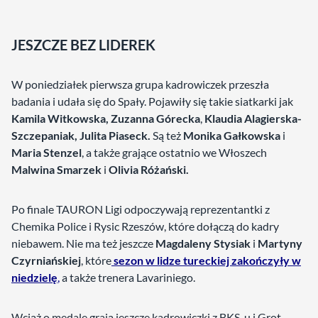
JESZCZE BEZ LIDEREK
W poniedziałek pierwsza grupa kadrowiczek przeszła
badania i udała się do Spały. Pojawiły się takie siatkarki jak
Kamila Witkowska, Zuzanna Górecka
,
Klaudia Alagierska-
Szczepaniak, Julita Piaseck.
Są też
Monika Gałkowska
i
Maria Stenzel
, a także grające ostatnio we Włoszech
Malwina Smarzek
i
Olivia Różański.
Po finale TAURON Ligi odpoczywają reprezentantki z
Chemika Police i Rysic Rzeszów, które dołączą do kadry
niebawem. Nie ma też jeszcze
Magdaleny Stysiak
i
Martyny
Czyrniańskiej
, które
sezon w lidze tureckiej zakończyły w
niedzielę
,
a także trenera Lavariniego.
Wciąż o medale grają jeszcze kadrowiczki z BKS-u i Grot