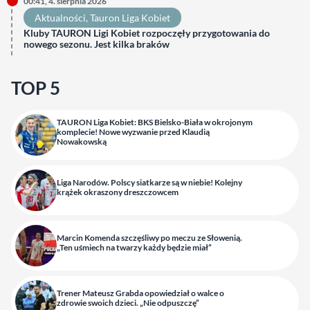
00:41, 4. sierpnia 2026
Aktualności
, 
Tauron Liga Kobiet
Kluby TAURON Ligi Kobiet rozpoczęły przygotowania do
nowego sezonu. Jest kilka braków
TOP 5
TAURON Liga Kobiet: BKS Bielsko-Biała w okrojonym
komplecie! Nowe wyzwanie przed Klaudią
Nowakowską
Liga Narodów. Polscy siatkarze są w niebie! Kolejny
krążek okraszony dreszczowcem
Marcin Komenda szczęśliwy po meczu ze Słowenią.
„Ten uśmiech na twarzy każdy będzie miał”
Trener Mateusz Grabda opowiedział o walce o
zdrowie swoich dzieci. „Nie odpuszczę”