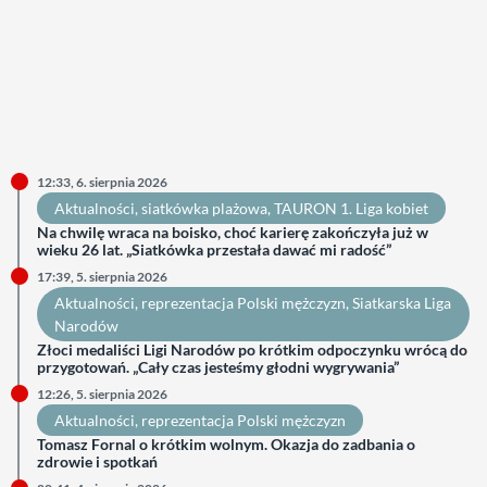
12:33, 6. sierpnia 2026
Aktualności
, 
siatkówka plażowa
, 
TAURON 1. Liga kobiet
Na chwilę wraca na boisko, choć karierę zakończyła już w
wieku 26 lat. „Siatkówka przestała dawać mi radość”
17:39, 5. sierpnia 2026
Aktualności
, 
reprezentacja Polski mężczyzn
, 
Siatkarska Liga
Narodów
Złoci medaliści Ligi Narodów po krótkim odpoczynku wrócą do
przygotowań. „Cały czas jesteśmy głodni wygrywania”
12:26, 5. sierpnia 2026
Aktualności
, 
reprezentacja Polski mężczyzn
Tomasz Fornal o krótkim wolnym. Okazja do zadbania o
zdrowie i spotkań