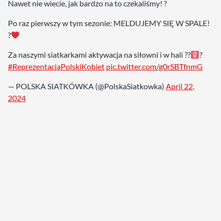
Nawet nie wiecie, jak bardzo na to czekaliśmy! ?
Po raz pierwszy w tym sezonie: MELDUJEMY SIĘ W SPALE!
?
Za naszymi siatkarkami aktywacja na siłowni i w hali ??‍
?
#ReprezentacjaPolskiKobiet
pic.twitter.com/g0rSBTfnmG
— POLSKA SIATKÓWKA (@PolskaSiatkowka)
April 22,
2024