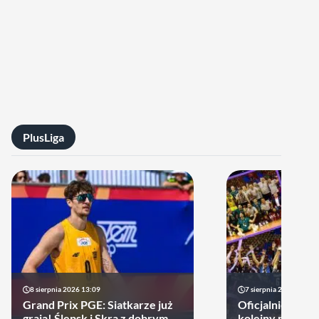
PlusLiga
8 sierpnia 2026 13:09
7 sierpnia 2026 14:18
Grand Prix PGE: Siatkarze już
Oficjalnie! Pols
grają! Ślepsk i Skra z dobrym
kolejny prestiż