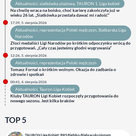
Aktualności
, 
siatkówka plażowa
, 
TAURON 1. Liga kobiet
Na chwilę wraca na boisko, choć karierę zakończyła już w
wieku 26 lat. „Siatkówka przestała dawać mi radość”
17:39, 5. sierpnia 2026
Aktualności
, 
reprezentacja Polski mężczyzn
, 
Siatkarska Liga
Narodów
Złoci medaliści Ligi Narodów po krótkim odpoczynku wrócą do
przygotowań. „Cały czas jesteśmy głodni wygrywania”
12:26, 5. sierpnia 2026
Aktualności
, 
reprezentacja Polski mężczyzn
Tomasz Fornal o krótkim wolnym. Okazja do zadbania o
zdrowie i spotkań
00:41, 4. sierpnia 2026
Aktualności
, 
Tauron Liga Kobiet
Kluby TAURON Ligi Kobiet rozpoczęły przygotowania do
nowego sezonu. Jest kilka braków
TOP 5
TAURON Liga Kobiet: BKS Bielsko-Biała w okrojonym