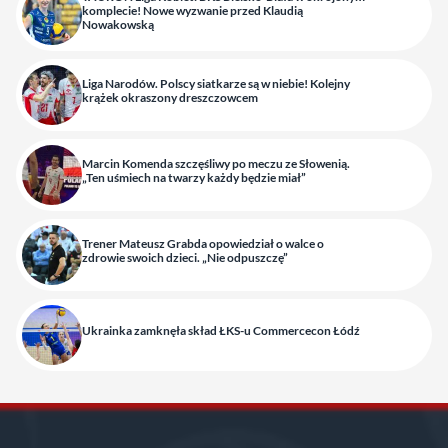
komplecie! Nowe wyzwanie przed Klaudią
Nowakowską
Liga Narodów. Polscy siatkarze są w niebie! Kolejny
krążek okraszony dreszczowcem
Marcin Komenda szczęśliwy po meczu ze Słowenią.
„Ten uśmiech na twarzy każdy będzie miał”
Trener Mateusz Grabda opowiedział o walce o
zdrowie swoich dzieci. „Nie odpuszczę”
Ukrainka zamknęła skład ŁKS-u Commercecon Łódź