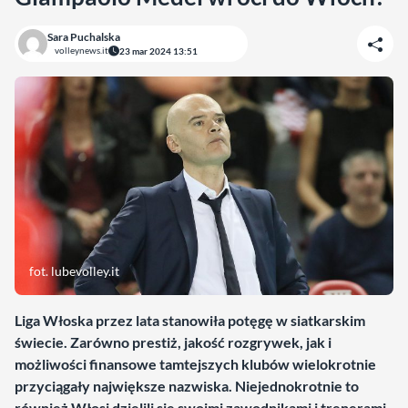
Sara Puchalska
volleynews.it
23 mar 2024 13:51
fot. lubevolley.it
Liga Włoska przez lata stanowiła potęgę w siatkarskim
świecie. Zarówno prestiż, jakość rozgrywek, jak i
możliwości finansowe tamtejszych klubów wielokrotnie
przyciągały największe nazwiska. Niejednokrotnie to
również Włosi dzielili się swoimi zawodnikami i trenerami.