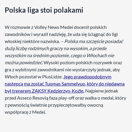
Polska liga stoi polakami
W rozmowie z Volley News Medei docenił polskich
zawodników i wyraził nadzieję, że uda się ściągnąć do ligi
włoskiej niektóre nazwiska.
– Polska ma szczęście posiadać
dużą liczbę rodzimych graczy na wysokim, a przede
wszystkim na średnim poziomie, czego o Włochach nie
można powiedzieć
. Wysoki poziom polskich rozrywek oraz
gra z wybitnymi zawodnikami nie wystarczyły jednak, aby
Włoch pozostał w PlusLidze.
Jego prawdopodobnym
następcą ma zostać Tuomas Sammelvuo, który do niedawna
był trenerem ZAKSY Kędzierzyn-Koźle
.
Najpierw jednak
przed Asseco Resovią faza play-off oraz walka o medal, który
z pewnością świetnie przypieczętowałby owocną
współpracę z Medei.