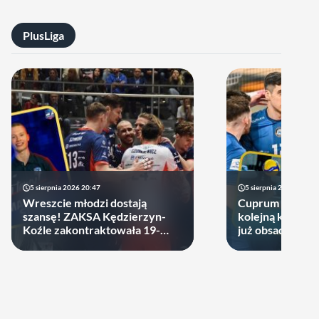
PlusLiga
5 sierpnia 2026 20:47
5 sierpnia 2026 14:44
Wreszcie młodzi dostają
Cuprum Stilon 
szansę! ZAKSA Kędzierzyn-
kolejną kartę! P
Koźle zakontraktowała 19-
już obsadzona
latka