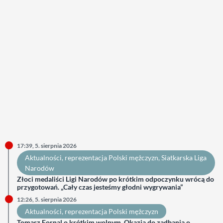
17:39, 5. sierpnia 2026
Aktualności
, 
reprezentacja Polski mężczyzn
, 
Siatkarska Liga
Narodów
Złoci medaliści Ligi Narodów po krótkim odpoczynku wrócą do
przygotowań. „Cały czas jesteśmy głodni wygrywania”
12:26, 5. sierpnia 2026
Aktualności
, 
reprezentacja Polski mężczyzn
Tomasz Fornal o krótkim wolnym. Okazja do zadbania o