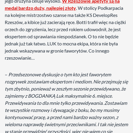
jego drużyna celuje wysoko.
W Rzeszowie apetyty są na
medal bardzo duży, najlepiej złoty
. W stolicy Podkarpacia
na kolejne mistrzostwo szanse ma także KS DevelopRes
Rzeszów, a kibice już zacierają ręce. Botti trafił więc na ciężki
orzech do zgryzienia, lecz przed rokiem udowodnił, że jest
ekspertem od sprawiania niespodzianek. O to nie będzie
jednak już tak łatwo. LUK to mocna ekipa, która nie była
jednak wskazywana w gronie faworytów. Co innego
rzeszowianie…
–
Przedsezonowe dyskusje o tym kto jest faworytem
rozgrywek zostawiam ekspertom i mediom. Nie przejmuję się
tym zbytnio, ponieważ w zeszłym sezonie przewidywano, że
zajmiemy z BOGDANKĄ Luk maksymalnie 6. miejsce.
Przewidywania to dla mnie tylko przewidywania. Zostawiam
te wszystkie rozmowy i dywagacje z boku, bo my musimy
kontynuować pracę, a przed nami bardzo ważny sezon, z
wieloma naprawdę świetnymi przeciwnikami. I tak nie jestem
w stanie przewidzieć przyszłości, więc nie wiem co się