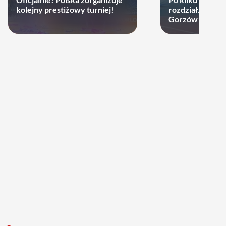
kolejny prestiżowy turniej!
rozdział. Cupru
Gorzów może d