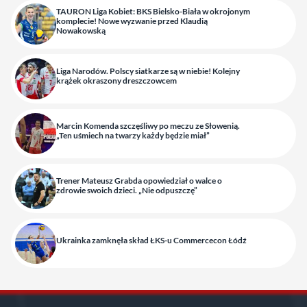
TAURON Liga Kobiet: BKS Bielsko-Biała w okrojonym
komplecie! Nowe wyzwanie przed Klaudią
Nowakowską
Liga Narodów. Polscy siatkarze są w niebie! Kolejny
krążek okraszony dreszczowcem
Marcin Komenda szczęśliwy po meczu ze Słowenią.
„Ten uśmiech na twarzy każdy będzie miał”
Trener Mateusz Grabda opowiedział o walce o
zdrowie swoich dzieci. „Nie odpuszczę”
Ukrainka zamknęła skład ŁKS-u Commercecon Łódź