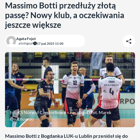
Massimo Botti przedłuży złotą
passę? Nowy klub, a oczekiwania
jeszcze większe
Agata Fojut
plusliga.pl
17 paź 2025 11:00
fot. KS Norwid Częstochowa – Facebook/ fot. Marek
Osuchowski
Massimo Botti z Bogdanka LUK-u Lublin przeniósł się do