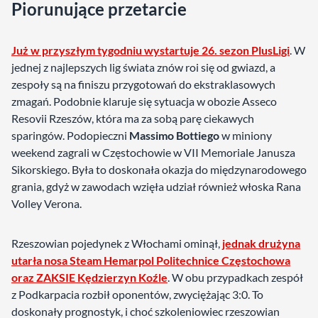
Piorunujące przetarcie
Już w przyszłym tygodniu wystartuje 26. sezon PlusLigi
. W
jednej z najlepszych lig świata znów roi się od gwiazd, a
zespoły są na finiszu przygotowań do ekstraklasowych
zmagań. Podobnie klaruje się sytuacja w obozie Asseco
Resovii Rzeszów, która ma za sobą parę ciekawych
sparingów. Podopieczni
Massimo Bottiego
w miniony
weekend zagrali w Częstochowie w VII Memoriale Janusza
Sikorskiego. Była to doskonała okazja do międzynarodowego
grania, gdyż w zawodach wzięła udział również włoska Rana
Volley Verona.
Rzeszowian pojedynek z Włochami ominął,
jednak drużyna
utarła nosa Steam Hemarpol Politechnice Częstochowa
oraz ZAKSIE Kędzierzyn Koźle
. W obu przypadkach zespół
z Podkarpacia rozbił oponentów, zwyciężając 3:0. To
doskonały prognostyk, i choć szkoleniowiec rzeszowian