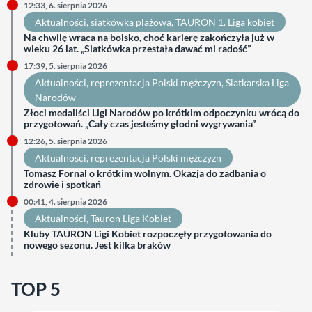
12:33, 6. sierpnia 2026
Aktualności
, 
siatkówka plażowa
, 
TAURON 1. Liga kobiet
Na chwilę wraca na boisko, choć karierę zakończyła już w
wieku 26 lat. „Siatkówka przestała dawać mi radość”
17:39, 5. sierpnia 2026
Aktualności
, 
reprezentacja Polski mężczyzn
, 
Siatkarska Liga
Narodów
Złoci medaliści Ligi Narodów po krótkim odpoczynku wrócą do
przygotowań. „Cały czas jesteśmy głodni wygrywania”
12:26, 5. sierpnia 2026
Aktualności
, 
reprezentacja Polski mężczyzn
Tomasz Fornal o krótkim wolnym. Okazja do zadbania o
zdrowie i spotkań
00:41, 4. sierpnia 2026
Aktualności
, 
Tauron Liga Kobiet
Kluby TAURON Ligi Kobiet rozpoczęły przygotowania do
nowego sezonu. Jest kilka braków
TOP 5