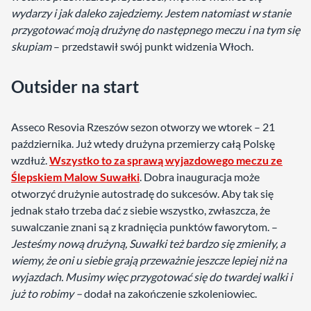
wydarzy i jak daleko zajedziemy. Jestem natomiast w stanie
przygotować moją drużynę do następnego meczu i na tym się
skupiam
– przedstawił swój punkt widzenia Włoch.
Outsider na start
Asseco Resovia Rzeszów sezon otworzy we wtorek – 21
października. Już wtedy drużyna przemierzy całą Polskę
wzdłuż.
Wszystko to za sprawą wyjazdowego meczu ze
Ślepskiem Malow Suwałki
. Dobra inauguracja może
otworzyć drużynie autostradę do sukcesów. Aby tak się
jednak stało trzeba dać z siebie wszystko, zwłaszcza, że
suwalczanie znani są z kradnięcia punktów faworytom. –
Jesteśmy nową drużyną, Suwałki też bardzo się zmieniły, a
wiemy, że oni u siebie grają przeważnie jeszcze lepiej niż na
wyjazdach. Musimy więc przygotować się do twardej walki i
już to robimy –
dodał na zakończenie szkoleniowiec.