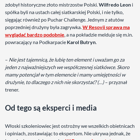
zdobył historyczne złoto mistrzostw Polski.
Wilfredo Leon
i
spółka byli na ustach całej siatkarskiej Polski, i nie tylko,
sięgając również po Puchar Challenge. Jednym z atutów
poprzedniej drużyny była zagrywka.
W Resovii sprawa ma
wyglądać bardzo podobnie
, a na pokładzie melduje się m.in.
powracający na Podkarpacie
Karol Butryn
.
–
Nie jest tajemnicą, że lubię ten element i uważam go za
jeden z najważniejszych we współczesnej siatkówce. Skoro
mamy potencjał w tym elemencie i mamy umiejętności w
drużynie, to dlaczego z nich nie skorzystać? (…)
– przyznał
trener.
Od tego są eksperci i media
Włoski szkoleniowiec jest ostrożny we wszelkich obietnicach
i opiniach, zostawiając to ekspertom. Nie ukrywa jednak, że