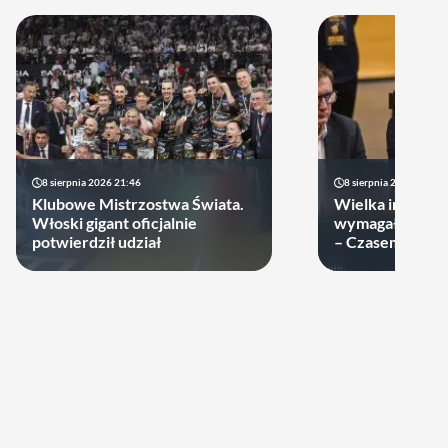
8 sierpnia 2026 21:46
8 sierpnia 2026 19:22
Klubowe Mistrzostwa Świata.
Wielka impreza
Włoski gigant oficjalnie
wymagała wielk
potwierdził udział
– Czasem warto
swoje ręce