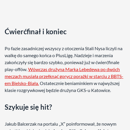
Ćwierćfinał i koniec
Po fazie zasadniczej wszyscy z otoczenia Stali Nysa liczyli na
walkę do samego końca o PlusLigę. Nadzieje i marzenia
zakończyły się bardzo szybko, ponieważ już w ćwierćfinale
play-offów.
Wówczas drużyna Marka Lebedewa po dwóch
meczach musiała przełknąć gorycz porażki w starciu z BBTS-
em Bielsko-Biała.
Ostatecznie beniaminkiem w najwyższej
klasie rozgrywkowej będzie drużyna GKS-u Katowice.
Szykuje się hit?
Jakub Balcerzak na portalu „X” poinformował, że nowym