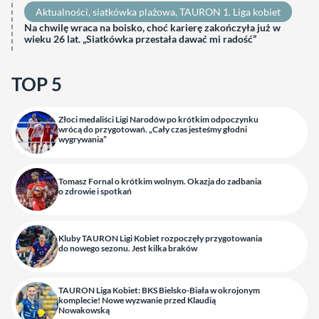
Aktualności
, 
siatkówka plażowa
, 
TAURON 1. Liga kobiet
Na chwilę wraca na boisko, choć karierę zakończyła już w
wieku 26 lat. „Siatkówka przestała dawać mi radość”
TOP 5
Złoci medaliści Ligi Narodów po krótkim odpoczynku
wrócą do przygotowań. „Cały czas jesteśmy głodni
wygrywania”
Tomasz Fornal o krótkim wolnym. Okazja do zadbania
o zdrowie i spotkań
Kluby TAURON Ligi Kobiet rozpoczęły przygotowania
do nowego sezonu. Jest kilka braków
TAURON Liga Kobiet: BKS Bielsko-Biała w okrojonym
komplecie! Nowe wyzwanie przed Klaudią
Nowakowską