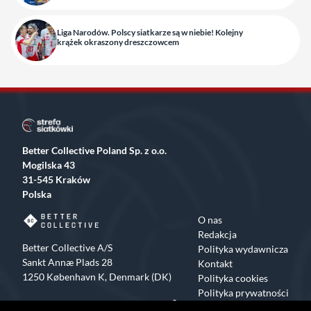
Liga Narodów. Polscy siatkarze są w niebie! Kolejny
krążek okraszony dreszczowcem
Better Collective Poland Sp. z o.o.
Mogilska 43
31-545 Kraków
Polska
O nas
Redakcja
Better Collective A/S
Polityka wydawnicza
Sankt Annæ Plads 28
Kontakt
1250 København K, Denmark (DK)
Polityka cookies
Polityka prywatności
Facebook
X
Instagram
TikTok