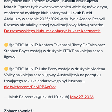
nabytkiem klubu będzie
Jewhenij Kasiluk
oraz
Kajetan
Marek
. Oprócz tych dwóch wzmocnień wiele się mówi o tym,
że ofertę od nyskiego klubu otrzymał…
Jakub Bucki.
Atakujący w sezonie 2025/2026 w drużynie Asseco Resovii
Rzeszów nie miałby łatwej rywalizacji o wyjściową szóstkę.
Do rzeszowskiego klubu ma dołączyć Łukasz Kaczmarek.
🗞: OFICJALNIE: Kentaro Takahashi, Torey DeFalco oraz
Stephen Boyer zostają w drużynie JTEKT na kolejny sezon
ligowy.
🗞: OFICJALNIE: Luke Perry zostaje w drużynie Modena
Volley na kolejny sezon ligowy. Australijczyk na początku
trwającego roku kalendarzowego był kuszony…
pic.twitter.com/PeMRBAo0vv
— Jakub Balcerzak (@Jakub110Jakub)
May 27, 2026
Zobacz również: