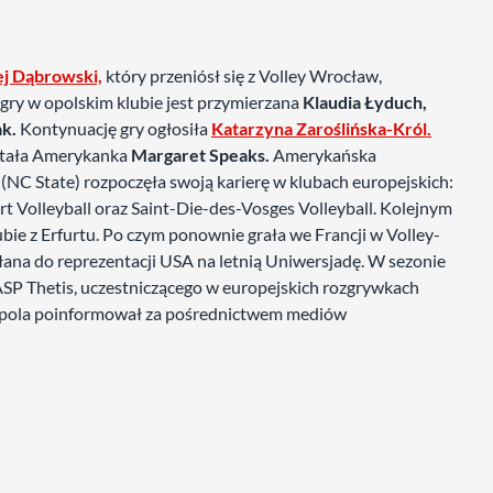
ej Dąbrowski,
który przeniósł się z Volley Wrocław,
gry w opolskim klubie jest przymierzana
Klaudia Łyduch,
ak.
Kontynuację gry ogłosiła
Katarzyna Zaroślińska-Król.
ostała Amerykanka
Margaret Speaks.
Amerykańska
C State) rozpoczęła swoją karierę w klubach europejskich:
rt Volleyball oraz Saint-Die-des-Vosges Volleyball. Kolejnym
ubie z Erfurtu. Po czym ponownie grała we Francji w Volley-
łana do reprezentacji USA na letnią Uniwersjadę. W sezonie
P Thetis, uczestniczącego w europejskich rozgrywkach
 Opola poinformował za pośrednictwem mediów