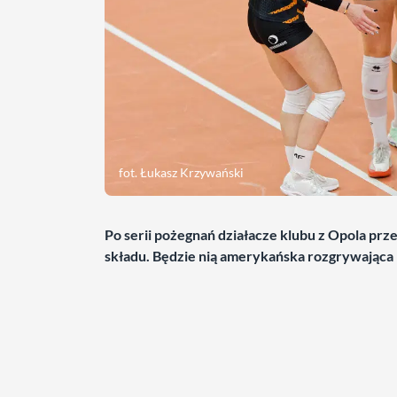
fot. Łukasz Krzywański
Po serii pożegnań działacze klubu z Opola prz
składu. Będzie nią amerykańska rozgrywająca