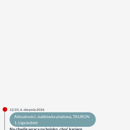
12:33, 6. sierpnia 2026
Aktualności
, 
siatkówka plażowa
, 
TAURON
1. Liga kobiet
Na chwilę wraca na boisko, choć karierę