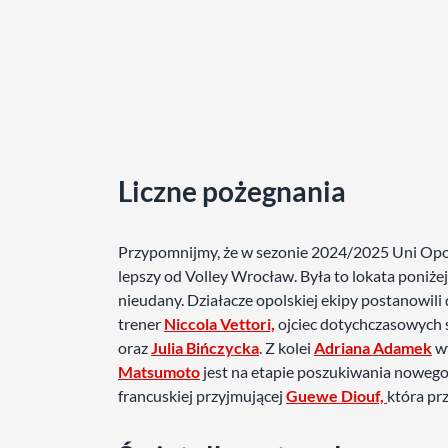
Liczne pożegnania
Przypomnijmy, że w sezonie 2024/2025 Uni Opole
lepszy od Volley Wrocław. Była to lokata poniż
nieudany. Działacze opolskiej ekipy postanowili
trener
Niccola Vettori,
ojciec dotychczasowych s
oraz
Julia Bińczycka
. Z kolei
Adriana Adamek
wy
Matsumoto
jest na etapie poszukiwania nowego 
francuskiej przyjmującej
Guewe Diouf,
która pr