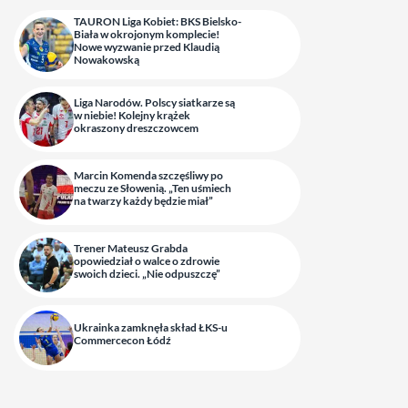
TAURON Liga Kobiet: BKS Bielsko-
Biała w okrojonym komplecie!
Nowe wyzwanie przed Klaudią
Nowakowską
Liga Narodów. Polscy siatkarze są
w niebie! Kolejny krążek
okraszony dreszczowcem
Marcin Komenda szczęśliwy po
meczu ze Słowenią. „Ten uśmiech
na twarzy każdy będzie miał”
Trener Mateusz Grabda
opowiedział o walce o zdrowie
swoich dzieci. „Nie odpuszczę”
Ukrainka zamknęła skład ŁKS-u
Commercecon Łódź