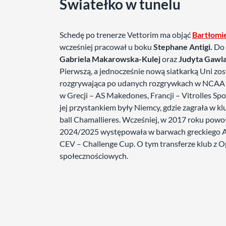
Światełko w tunelu
Schedę po trenerze Vettorim ma objąć
Bartłomi
wcześniej pracował u boku
Stephane Antigi.
Do 
Gabriela Makarowska-Kulej
oraz
Judyta Gawl
Pierwszą, a jednocześnie nową siatkarką Uni z
rozgrywająca po udanych rozgrywkach w NCAA (N
w Grecji – AS Makedones, Francji – Vitrolles Spo
jej przystankiem były Niemcy, gdzie zagrała w kl
ball Chamallieres. Wcześniej, w 2017 roku powo
2024/2025 występowała w barwach greckiego AS
CEV – Challenge Cup. O tym transferze klub z
społecznościowych.