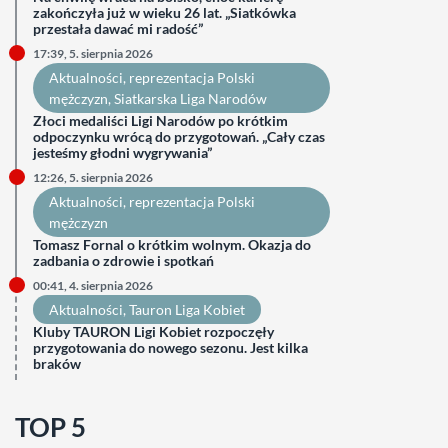
zakończyła już w wieku 26 lat. „Siatkówka
przestała dawać mi radość”
17:39, 5. sierpnia 2026
Aktualności
, 
reprezentacja Polski
mężczyzn
, 
Siatkarska Liga Narodów
Złoci medaliści Ligi Narodów po krótkim
odpoczynku wrócą do przygotowań. „Cały czas
jesteśmy głodni wygrywania”
12:26, 5. sierpnia 2026
Aktualności
, 
reprezentacja Polski
mężczyzn
Tomasz Fornal o krótkim wolnym. Okazja do
zadbania o zdrowie i spotkań
00:41, 4. sierpnia 2026
Aktualności
, 
Tauron Liga Kobiet
Kluby TAURON Ligi Kobiet rozpoczęły
przygotowania do nowego sezonu. Jest kilka
braków
TOP 5