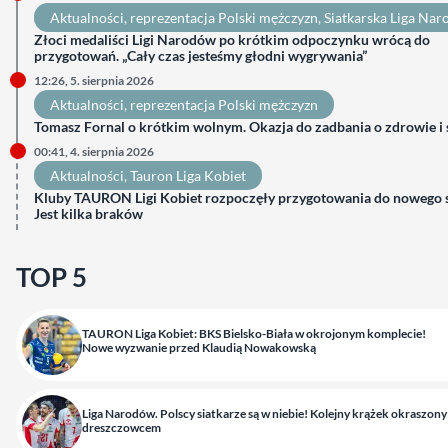
Aktualności
, 
reprezentacja Polski mężczyzn
, 
Siatkarska Liga Na
Złoci medaliści Ligi Narodów po krótkim odpoczynku wrócą do
przygotowań. „Cały czas jesteśmy głodni wygrywania”
12:26, 5. sierpnia 2026
Aktualności
, 
reprezentacja Polski mężczyzn
Tomasz Fornal o krótkim wolnym. Okazja do zadbania o zdrowie i
00:41, 4. sierpnia 2026
Aktualności
, 
Tauron Liga Kobiet
Kluby TAURON Ligi Kobiet rozpoczęły przygotowania do nowego 
Jest kilka braków
TOP 5
TAURON Liga Kobiet: BKS Bielsko-Biała w okrojonym komplecie!
Nowe wyzwanie przed Klaudią Nowakowską
Liga Narodów. Polscy siatkarze są w niebie! Kolejny krążek okraszony
dreszczowcem