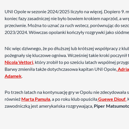
UNI Opole w sezonie 2024/2025 liczyło na więcej. Dopiero 9. m
koniec fazy zasadniczej nie było bowiem krokiem naprzód, a wr
przeciwnie. Można to uznać za ruch wstecz, porównując do sez
2023/2024. Wówczas opolanki kończyły rozgrywki jako siódme
Nic więc dziwnego, że po dłuższej lub krótszej współpracy z kl
pożegnały się kluczowe ogniwa. Wcześniej takie kroki poczynił 
Nicola Vettori
,
który zrobił to po sześciu latach wspólnej przyg
Barwy zmieniła także dotychczasowa kapitan UNI Opole,
Adri
Adamek
.
Po trzech latach na kontynuację gry w Opolu nie zdecydowała s
również
Marta Pamuła
, a po roku klub opuściła
Guewe Diouf
.
K
zawodniczką jest amerykańska rozgrywająca,
Piper Matsumot