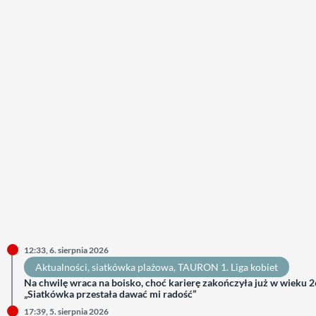
12:33, 6. sierpnia 2026
Aktualności
, 
siatkówka plażowa
, 
TAURON 1. Liga kobiet
Na chwilę wraca na boisko, choć karierę zakończyła już w wieku 26
„Siatkówka przestała dawać mi radość”
17:39, 5. sierpnia 2026