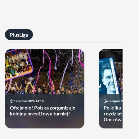
PlusLiga
7 sierpnia 2026 14:18
7 sierpnia 2026 13:49
Oficjalnie! Polska zorganizuje
Po kilku latach 
kolejny prestiżowy turniej!
rozdział. Cupru
Gorzów może d