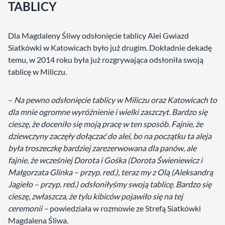
TABLICY
Dla Magdaleny Śliwy odsłonięcie tablicy Alei Gwiazd
Siatkówki w Katowicach było już drugim. Dokładnie dekadę
temu, w 2014 roku była już rozgrywająca odsłoniła swoją
tablicę w Miliczu.
–
Na pewno odsłonięcie tablicy w Miliczu oraz Katowicach to
dla mnie ogromne wyróżnienie i wielki zaszczyt. Bardzo się
cieszę, że doceniło się moją pracę w ten sposób. Fajnie, że
dziewczyny zaczęły dołączać do alei, bo na początku ta aleja
była troszeczkę bardziej zarezerwowana dla panów, ale
fajnie, że wcześniej Dorota i Gośka (Dorota Świeniewicz i
Małgorzata Glinka – przyp. red.), teraz my z Olą (Aleksandrą
Jagieło – przyp. red.) odsłoniłyśmy swoją tablicę. Bardzo się
cieszę, zwłaszcza, że tylu kibiców pojawiło się na tej
ceremonii –
powiedziała w rozmowie ze Strefą Siatkówki
Magdalena Śliwa.