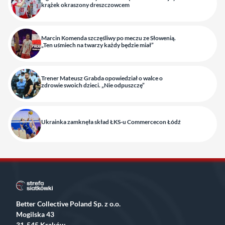
krążek okraszony dreszczowcem
Marcin Komenda szczęśliwy po meczu ze Słowenią.
„Ten uśmiech na twarzy każdy będzie miał”
Trener Mateusz Grabda opowiedział o walce o
zdrowie swoich dzieci. „Nie odpuszczę”
Ukrainka zamknęła skład ŁKS-u Commercecon Łódź
Better Collective Poland Sp. z o.o.
Mogilska 43
31-545 Kraków