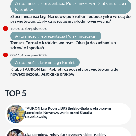
Aktualności
, 
reprezentacja Polski mężczyzn
, 
Siatkarska Liga
Narodów
Złoci medaliści Ligi Narodów po krótkim odpoczynku wrócą do
przygotowań. „Cały czas jesteśmy głodni wygrywania”
12:26, 5. sierpnia 2026
Aktualności
, 
reprezentacja Polski mężczyzn
Tomasz Fornal o krótkim wolnym. Okazja do zadbania o
zdrowie i spotkań
00:41, 4. sierpnia 2026
Aktualności
, 
Tauron Liga Kobiet
Kluby TAURON Ligi Kobiet rozpoczęły przygotowania do
nowego sezonu. Jest kilka braków
TOP 5
TAURON Liga Kobiet: BKS Bielsko-Biała w okrojonym
komplecie! Nowe wyzwanie przed Klaudią
Nowakowską
Liga Narodów. Polscy siatkarze są w niebie! Kolejny