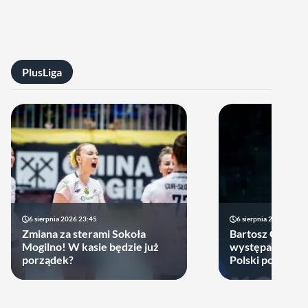
PlusLiga
6 sierpnia 2026 23:45
6 sierpnia 2026 17:40
Zmiana za sterami Sokoła
Bartosz Gomułk
Mogilno! W kasie będzie już
występach w re
porządek?
Polski podjął de
zagra w najbliż