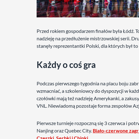
Przed rokiem gospodarzem finałów była Łódź. To
nadzieję na przedłużenie mistrzowskiej serii. D
stanęły reprezentantki Polski, dla których był to
Każdy o coś gra
Podczas pierwszego tygodnia na placu boju zabra
wzmacniać, a szkoleniowcy do dyspozycji w każ
czołówki mają też nadzieję Amerykanki, a zakusy 
VNL. Niewiadomą pozostaje forma zespołów Azja
Pierwsze turnieje rozpoczną się 3 czerwca i po
Nanjing oraz Quebec City.
Biało-czerwone zagra
Czeszki, Serbki i Chinki
.