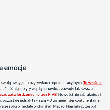
ze emocje
pią swoją uwagę na rozgrywkach reprezentacyjnych.
To właśnie
dzień później do gry wejdą panowie, a zawody jak zawsze,
asad zatwierdzonych przez FIVB
. Nowości nie zabraknie, a i
 pozostaje jednak taki sam – 3 turnieje interkontynentalne
gra ze sobą o medale w chińskim Macao. Najsłabszy zespół