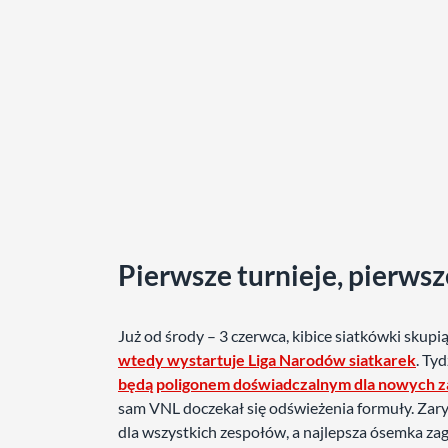
Pierwsze turnieje, pierws
Już od środy – 3 czerwca, kibice siatkówki sku
wtedy wystartuje Liga Narodów siatkarek
. Ty
będą poligonem doświadczalnym dla nowych z
sam VNL doczekał się odświeżenia formuły. Zarys
dla wszystkich zespołów, a najlepsza ósemka za