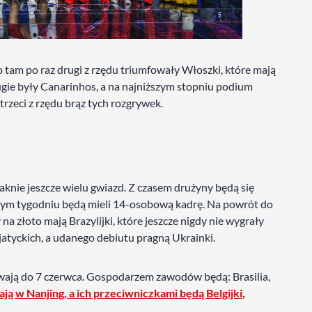
 tam po raz drugi z rzędu triumfowały Włoszki, które mają
rugie były Canarinhos, a na najniższym stopniu podium
 trzeci z rzędu brąz tych rozgrywek.
knie jeszcze wielu gwiazd. Z czasem drużyny będą się
dym tygodniu będą mieli 14-osobową kadrę. Na powrót do
na złoto mają Brazylijki, które jeszcze nigdy nie wygrały
tyckich, a udanego debiutu pragną Ukrainki.
trwają do 7 czerwca. Gospodarzem zawodów będą: Brasilia,
ją w Nanjing, a ich przeciwniczkami będą Belgijki,