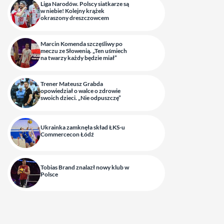
Liga Narodów. Polscy siatkarze są
w niebie! Kolejny krążek
okraszony dreszczowcem
Marcin Komenda szczęśliwy po
meczu ze Słowenią. „Ten uśmiech
na twarzy każdy będzie miał”
Trener Mateusz Grabda
opowiedział o walce o zdrowie
swoich dzieci. „Nie odpuszczę”
Ukrainka zamknęła skład ŁKS-u
Commercecon Łódź
Tobias Brand znalazł nowy klub w
Polsce