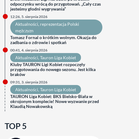
odpoczynku wrócą do przygotowań. „Cały czas
jesteśmy głodni wygrywania”
12:26, 5. sierpnia 2026
Aktualności
, 
reprezentacja Polski
mężczyzn
Tomasz Fornal o krótkim wolnym. Okazja do
zadbania o zdrowie i spotkań
00:41, 4. sierpnia 2026
Aktualności
, 
Tauron Liga Kobiet
Kluby TAURON Ligi Kobiet rozpoczęły
przygotowania do nowego sezonu. Jest kilka
braków
09:31, 3. sierpnia 2026
Aktualności
, 
Tauron Liga Kobiet
TAURON Liga Kobiet: BKS Bielsko-Biała w
okrojonym komplecie! Nowe wyzwanie przed
Klaudią Nowakowską
TOP 5