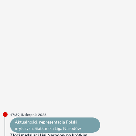
17:39, 5. sierpnia 2026
Aktualności
, 
reprezentacja Polski
mężczyzn
, 
Siatkarska Liga Narodów
Złoci medaliści Ligi Narodów po krótkim