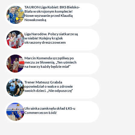
TAURON Liga Kobiet: BKS Bielsko-
Biała w okrojonym komplecie!
Nowe wyzwanie przed Klaudią
Nowakowską
Liga Narodów. Polscy siatkarze są
w niebie! Kolejny krążek
okraszony dreszczowcem
Marcin Komenda szczęśliwy po
meczu ze Słowenią. „Ten uśmiech
na twarzy każdy będzie miał”
Trener Mateusz Grabda
opowiedział o walce o zdrowie
swoich dzieci. „Nie odpuszczę”
Ukrainka zamknęła skład ŁKS-u
Commercecon Łódź