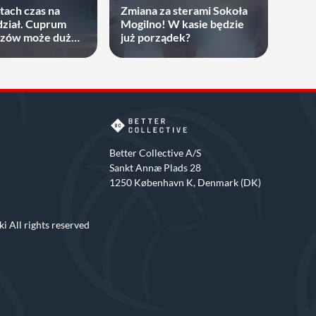
atach czas na
Zmiana za sterami Sokoła
ział. Cuprum
Mogilno! W kasie będzie
rzów może dużo
już porządek?
Better Collective A/S
Sankt Annæ Plads 28
1250 København K, Denmark (DK)
i All rights reserved