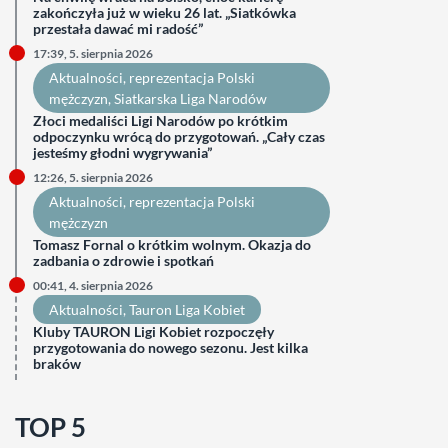
zakończyła już w wieku 26 lat. „Siatkówka
przestała dawać mi radość”
17:39, 5. sierpnia 2026
Aktualności
, 
reprezentacja Polski
mężczyzn
, 
Siatkarska Liga Narodów
Złoci medaliści Ligi Narodów po krótkim
odpoczynku wrócą do przygotowań. „Cały czas
jesteśmy głodni wygrywania”
12:26, 5. sierpnia 2026
Aktualności
, 
reprezentacja Polski
mężczyzn
Tomasz Fornal o krótkim wolnym. Okazja do
zadbania o zdrowie i spotkań
00:41, 4. sierpnia 2026
Aktualności
, 
Tauron Liga Kobiet
Kluby TAURON Ligi Kobiet rozpoczęły
przygotowania do nowego sezonu. Jest kilka
braków
TOP 5