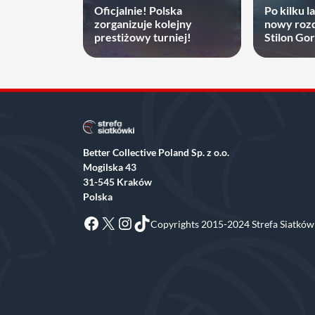
Oficjalnie! Polska
Po kilku l
zorganizuje kolejny
nowy rozd
prestiżowy turniej!
Stilon Go
zyskać
Better Collective Poland Sp. z o.o.
Mogilska 43
31-545 Kraków
Polska
Facebook
X
Instagram
TikTok
Copyrights 2015-2024 Strefa Siatkówk