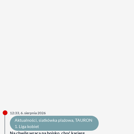
12:33, 6. sierpnia 2026
Aktualności
, 
siatkówka plażowa
, 
TAURON
1. Liga kobiet
Na chwilę wraca na boisko, choć karierę