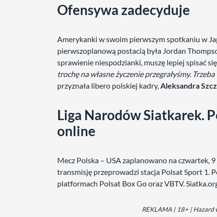
Ofensywa zadecyduje
Amerykanki w swoim pierwszym spotkaniu w Jap
pierwszoplanową postacią była Jordan Thompson, 
sprawienie niespodzianki, muszę lepiej spisać si
trochę na własne życzenie przegrałyśmy. Trzeba 
przyznała libero polskiej kadry,
Aleksandra Szc
Liga Narodów Siatkarek. P
online
Mecz Polska – USA zaplanowano na czwartek, 9 l
transmisję przeprowadzi stacja Polsat Sport 1. 
platformach Polsat Box Go oraz VBTV. Siatka.org
REKLAMA | 18+ | Hazard wi