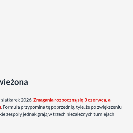
wieżona
w siatkarek 2026.
Zmagania rozpoczną się 3 czerwca, a
u
. Formuła przypomina tę poprzednią, tyle, że po zwiększeniu
kie zespoły jednak grają w trzech niezależnych turniejach