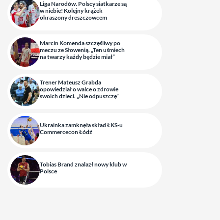
Liga Narodów. Polscy siatkarze są
w niebie! Kolejny krążek
okraszony dreszczowcem
Marcin Komenda szczęśliwy po
meczu ze Słowenią. „Ten uśmiech
na twarzy każdy będzie miał”
Trener Mateusz Grabda
opowiedział o walce o zdrowie
swoich dzieci. „Nie odpuszczę”
Ukrainka zamknęła skład ŁKS-u
Commercecon Łódź
Tobias Brand znalazł nowy klub w
Polsce