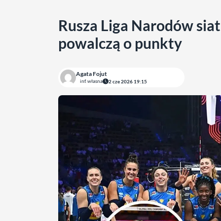
Rusza Liga Narodów siat
powalczą o punkty
Agata Fojut
inf. własna
2 cze 2026 19:15