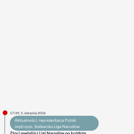
17:39, 5. sierpnia 2026
Aktualności
, 
reprezentacja Polski
mężczyzn
, 
Siatkarska Liga Narodów
Złoci medaliści Ligi Narodów po krótkim