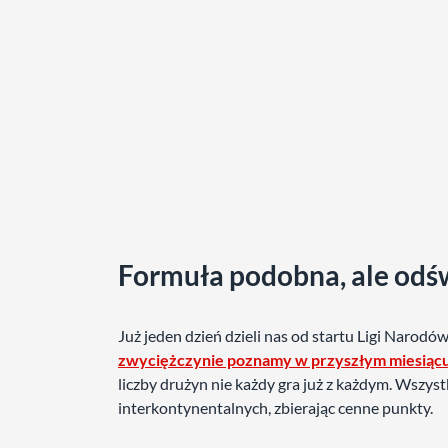
Formuła podobna, ale odś
Już jeden dzień dzieli nas od startu Ligi Narodó
zwyciężczynie poznamy w przyszłym miesiąc
liczby drużyn nie każdy gra już z każdym. Wszyst
interkontynentalnych, zbierając cenne punkty.