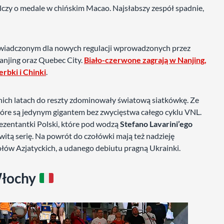
lczy o medale w chińskim Macao. Najsłabszy zespół spadnie,
wiadczonym dla nowych regulacji wprowadzonych przez
Nanjing oraz Quebec City.
Biało-czerwone zagrają w Nanjing,
erbki i Chinki
.
tnich latach do reszty zdominowały światową siatkówkę. Ze
tóre są jedynym gigantem bez zwycięstwa całego cyklu VNL.
prezentantki Polski, które pod wodzą
Stefano Lavarini’ego
itą serię. Na powrót do czołówki mają też nadzieję
ów Azjatyckich, a udanego debiutu pragną Ukrainki.
łochy