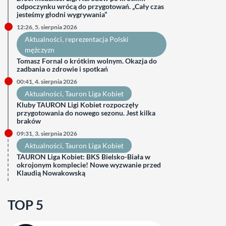
odpoczynku wrócą do przygotowań. „Cały czas
jesteśmy głodni wygrywania”
12:26, 5. sierpnia 2026
Aktualności
, 
reprezentacja Polski
mężczyzn
Tomasz Fornal o krótkim wolnym. Okazja do
zadbania o zdrowie i spotkań
00:41, 4. sierpnia 2026
Aktualności
, 
Tauron Liga Kobiet
Kluby TAURON Ligi Kobiet rozpoczęły
przygotowania do nowego sezonu. Jest kilka
braków
09:31, 3. sierpnia 2026
Aktualności
, 
Tauron Liga Kobiet
TAURON Liga Kobiet: BKS Bielsko-Biała w
okrojonym komplecie! Nowe wyzwanie przed
Klaudią Nowakowską
TOP 5