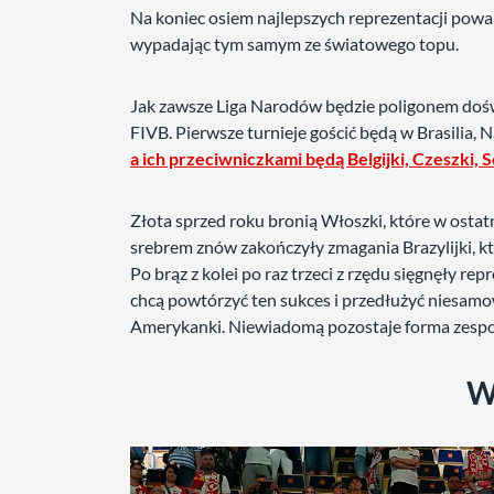
Na koniec osiem najlepszych reprezentacji powa
wypadając tym samym ze światowego topu.
Jak zawsze Liga Narodów będzie poligonem doś
FIVB. Pierwsze turnieje gościć będą w Brasilia, 
a ich przeciwniczkami będą Belgijki, Czeszki, S
Złota sprzed roku bronią Włoszki, które w osta
srebrem znów zakończyły zmagania Brazylijki, k
Po brąz z kolei po raz trzeci z rzędu sięgnęły re
chcą powtórzyć ten sukces i przedłużyć niesamow
Amerykanki. Niewiadomą pozostaje forma zespoł
W