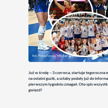
fot. PressFocus/ Michał Szymański/ CEV/ PZPS
Już w środę – 3 czerwca, startuje tegoroczna 
na ostatni guzik, a sztaby podały już do inform
pierwszym tygodniu zmagań. Oto spis wszystki
gwiazd?