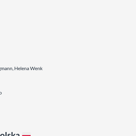
ergmann, Helena Wenk
o
olska