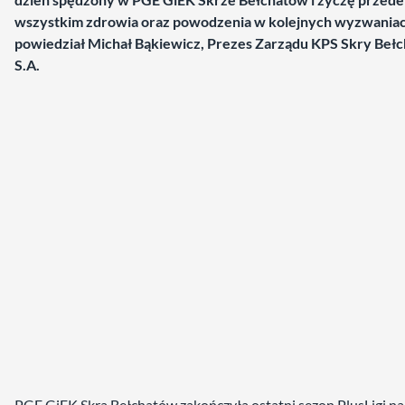
wszystkim zdrowia oraz powodzenia w kolejnych wyzwaniac
powiedział Michał Bąkiewicz, Prezes Zarządu KPS Skry Beł
S.A.
PGE GiEK Skra Bełchatów zakończyła ostatni sezon PlusLigi na 