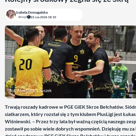
Izabela Domagalska
skra.pl
22 cze 2026 18:10
fot. Aleksandra Suszek
Trwają roszady kadrowe w PGE GiEK Skrze Bełchatów. Sió
siatkarzem, który rozstał się z tym klubem PlusLigi jest Łuka
Wiśniewski. – Przez trzy lata był ważną częścią naszego zesp
zostawił po sobie wiele dobrych wspomnień. Dziękuję mu za
dzień spędzony w PGE GiEK Skrze Bełchatów i życzę przede