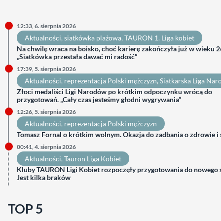
12:33, 6. sierpnia 2026
Aktualności
, 
siatkówka plażowa
, 
TAURON 1. Liga kobiet
Na chwilę wraca na boisko, choć karierę zakończyła już w wieku 26
„Siatkówka przestała dawać mi radość”
17:39, 5. sierpnia 2026
Aktualności
, 
reprezentacja Polski mężczyzn
, 
Siatkarska Liga Na
Złoci medaliści Ligi Narodów po krótkim odpoczynku wrócą do
przygotowań. „Cały czas jesteśmy głodni wygrywania”
12:26, 5. sierpnia 2026
Aktualności
, 
reprezentacja Polski mężczyzn
Tomasz Fornal o krótkim wolnym. Okazja do zadbania o zdrowie i
00:41, 4. sierpnia 2026
Aktualności
, 
Tauron Liga Kobiet
Kluby TAURON Ligi Kobiet rozpoczęły przygotowania do nowego 
Jest kilka braków
TOP 5