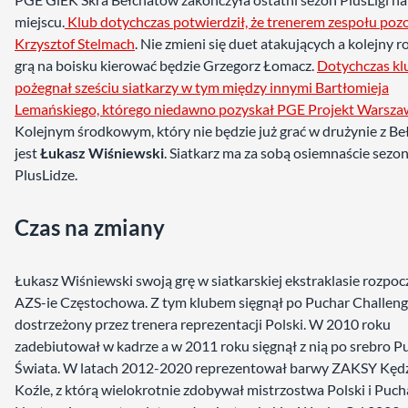
miejscu.
Klub dotychczas potwierdził, że trenerem zespołu poz
Krzysztof Stelmach
. Nie zmieni się duet atakujących a kolejny r
grą na boisku kierować będzie Grzegorz Łomacz.
Dotychczas kl
pożegnał sześciu siatkarzy w tym między innymi Bartłomieja
Lemańskiego, którego niedawno pozyskał PGE Projekt Warsza
Kolejnym środkowym, który nie będzie już grać w drużynie z B
jest
Łukasz Wiśniewski
. Siatkarz ma za sobą osiemnaście sez
PlusLidze.
Czas na zmiany
Łukasz Wiśniewski swoją grę w siatkarskiej ekstraklasie rozpoc
AZS-ie Częstochowa. Z tym klubem sięgnął po Puchar Challenge
dostrzeżony przez trenera reprezentacji Polski. W 2010 roku
zadebiutował w kadrze a w 2011 roku sięgnął z nią po srebro P
Świata. W latach 2012-2020 reprezentował barwy ZAKSY Kędz
Koźle, z którą wielokrotnie zdobywał mistrzostwa Polski i Pucha