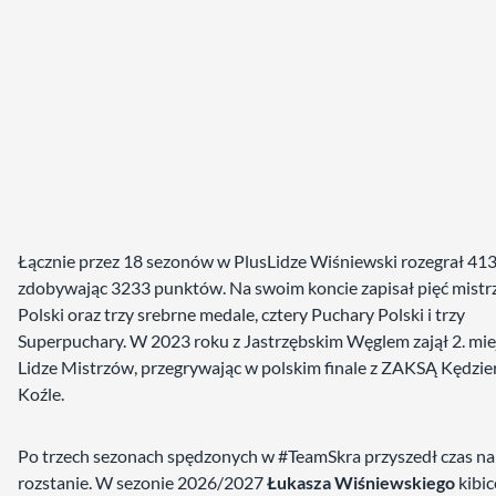
Łącznie przez 18 sezonów w PlusLidze Wiśniewski rozegrał 41
zdobywając 3233 punktów. Na swoim koncie zapisał pięć mist
Polski oraz trzy srebrne medale, cztery Puchary Polski i trzy
Superpuchary. W 2023 roku z Jastrzębskim Węglem zajął 2. mie
Lidze Mistrzów, przegrywając w polskim finale z ZAKSĄ Kędzie
Koźle.
Po trzech sezonach spędzonych w #TeamSkra przyszedł czas na
rozstanie. W sezonie 2026/2027
Łukasza Wiśniewskiego
kibic