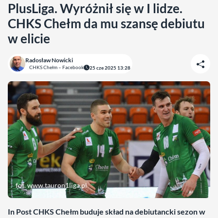
PlusLiga. Wyróżnił się w I lidze.
CHKS Chełm da mu szansę debiutu
w elicie
Radosław Nowicki
CHKS Chełm – Facebook
25 cze 2025 13:28
fot. www.tauron1liga.pl
In Post CHKS Chełm buduje skład na debiutancki sezon w