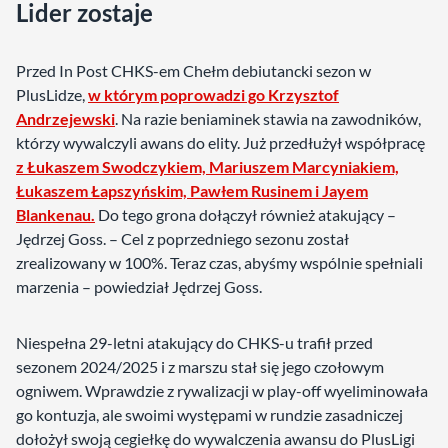
Lider zostaje
Przed In Post CHKS-em Chełm debiutancki sezon w
PlusLidze,
w którym poprowadzi go Krzysztof
Andrzejewski
. Na razie beniaminek stawia na zawodników,
którzy wywalczyli awans do elity. Już przedłużył współpracę
z Łukaszem Swodczykiem, Mariuszem Marcyniakiem,
Łukaszem Łapszyńskim, Pawłem Rusinem i Jayem
Blankenau.
Do tego grona dołączył również atakujący –
Jędrzej Goss. – Cel z poprzedniego sezonu został
zrealizowany w 100%. Teraz czas, abyśmy wspólnie spełniali
marzenia – powiedział Jędrzej Goss.
Niespełna 29-letni atakujący do CHKS-u trafił przed
sezonem 2024/2025 i z marszu stał się jego czołowym
ogniwem. Wprawdzie z rywalizacji w play-off wyeliminowała
go kontuzja, ale swoimi występami w rundzie zasadniczej
dołożył swoją cegiełkę do wywalczenia awansu do PlusLigi