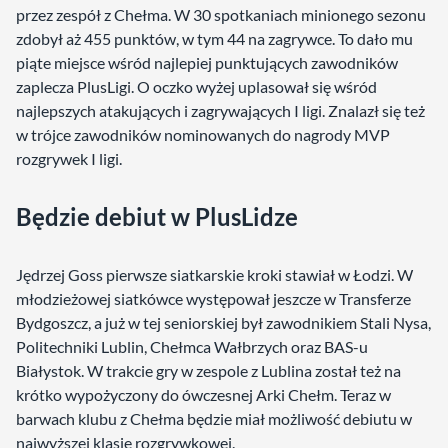
przez zespół z Chełma. W 30 spotkaniach minionego sezonu
zdobył aż 455 punktów, w tym 44 na zagrywce. To dało mu
piąte miejsce wśród najlepiej punktujących zawodników
zaplecza PlusLigi. O oczko wyżej uplasował się wśród
najlepszych atakujących i zagrywających I ligi. Znalazł się też
w trójce zawodników nominowanych do nagrody MVP
rozgrywek I ligi.
Będzie debiut w PlusLidze
Jędrzej Goss pierwsze siatkarskie kroki stawiał w Łodzi. W
młodzieżowej siatkówce występował jeszcze w Transferze
Bydgoszcz, a już w tej seniorskiej był zawodnikiem Stali Nysa,
Politechniki Lublin, Chełmca Wałbrzych oraz BAS-u
Białystok. W trakcie gry w zespole z Lublina został też na
krótko wypożyczony do ówczesnej Arki Chełm. Teraz w
barwach klubu z Chełma będzie miał możliwość debiutu w
najwyższej klasie rozgrywkowej.