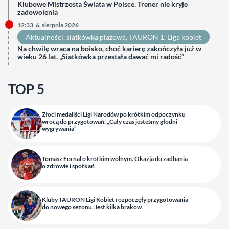
Klubowe Mistrzosta Świata w Polsce. Trener nie kryje
zadowolenia
12:33, 6. sierpnia 2026
Aktualności
, 
siatkówka plażowa
, 
TAURON 1. Liga kobiet
Na chwilę wraca na boisko, choć karierę zakończyła już w
wieku 26 lat. „Siatkówka przestała dawać mi radość”
TOP 5
Złoci medaliści Ligi Narodów po krótkim odpoczynku
wrócą do przygotowań. „Cały czas jesteśmy głodni
wygrywania”
Tomasz Fornal o krótkim wolnym. Okazja do zadbania
o zdrowie i spotkań
Kluby TAURON Ligi Kobiet rozpoczęły przygotowania
do nowego sezonu. Jest kilka braków