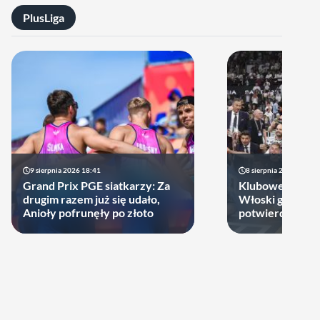
PlusLiga
9 sierpnia 2026 18:41
8 sierpnia 2026 21:46
Grand Prix PGE siatkarzy: Za
Klubowe Mistrz
drugim razem już się udało,
Włoski gigant of
Anioły pofrunęły po złoto
potwierdził udz