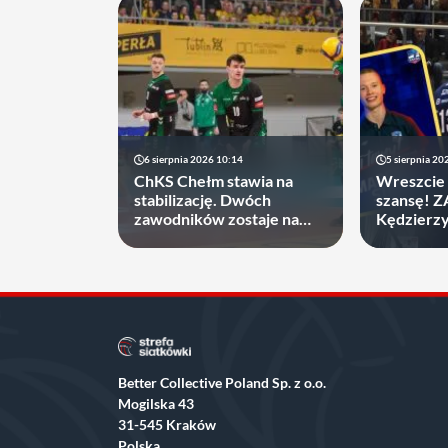
6 sierpnia 2026 10:14
5 sierpnia 20
ChKS Chełm stawia na
Wreszcie 
stabilizację. Dwóch
szansę! 
zawodników zostaje na
Kędzierz
dłużej
zakontrak
Better Collective Poland Sp. z o.o.
Mogilska 43
31-545 Kraków
Polska