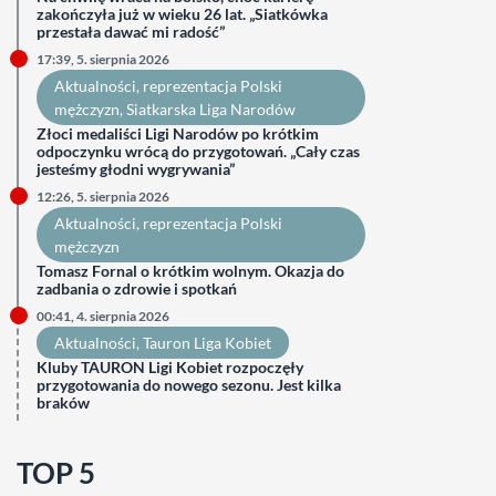
zakończyła już w wieku 26 lat. „Siatkówka
przestała dawać mi radość”
17:39, 5. sierpnia 2026
Aktualności
, 
reprezentacja Polski
mężczyzn
, 
Siatkarska Liga Narodów
Złoci medaliści Ligi Narodów po krótkim
odpoczynku wrócą do przygotowań. „Cały czas
jesteśmy głodni wygrywania”
12:26, 5. sierpnia 2026
Aktualności
, 
reprezentacja Polski
mężczyzn
Tomasz Fornal o krótkim wolnym. Okazja do
zadbania o zdrowie i spotkań
00:41, 4. sierpnia 2026
Aktualności
, 
Tauron Liga Kobiet
Kluby TAURON Ligi Kobiet rozpoczęły
przygotowania do nowego sezonu. Jest kilka
braków
TOP 5