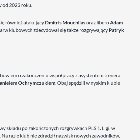
y od 2023 roku.
się również atakujący
Dmitris Mouchlias
oraz libero
Adam
ę barw klubowych zdecydował się także rozgrywający
Patryk
a bowiem o zakończeniu współpracy z asystentem trenera
anielem Ochrymczukiem
. Obaj spędzili w nyskim klubie
owy składu po zakończonych rozgrywkach PLS 1. Ligi, w
u. Na razie klub nie zdradził nazwisk nowych zawodników,