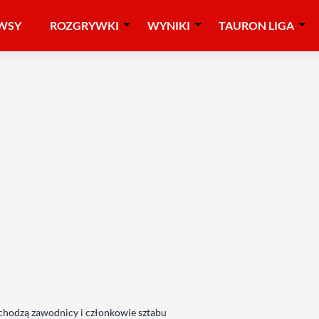
WSY
ROZGRYWKI
WYNIKI
TAURON LIGA
chodzą zawodnicy i członkowie sztabu