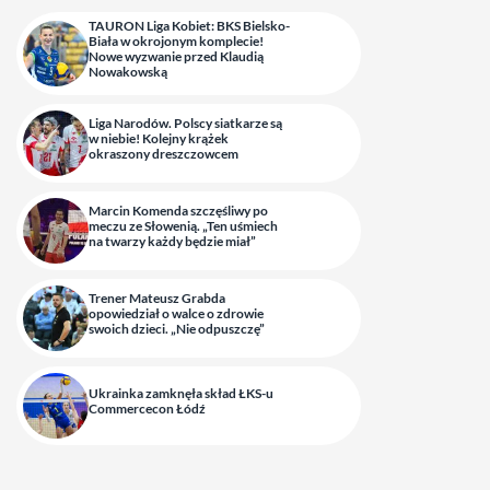
TAURON Liga Kobiet: BKS Bielsko-
Biała w okrojonym komplecie!
Nowe wyzwanie przed Klaudią
Nowakowską
Liga Narodów. Polscy siatkarze są
w niebie! Kolejny krążek
okraszony dreszczowcem
Marcin Komenda szczęśliwy po
meczu ze Słowenią. „Ten uśmiech
na twarzy każdy będzie miał”
Trener Mateusz Grabda
opowiedział o walce o zdrowie
swoich dzieci. „Nie odpuszczę”
Ukrainka zamknęła skład ŁKS-u
Commercecon Łódź