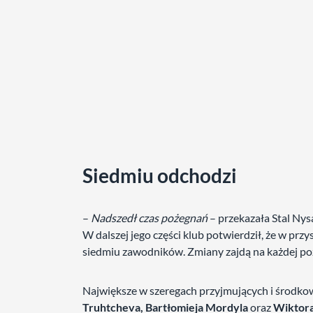
Siedmiu odchodzi
–
Nadszedł czas pożegnań
– przekazała Stal Ny
W dalszej jego części klub potwierdził, że w pr
siedmiu zawodników. Zmiany zajdą na każdej poz
Największe w szeregach przyjmujących i środko
Truhtcheva, Bartłomieja Mordyla
oraz
Wiktora