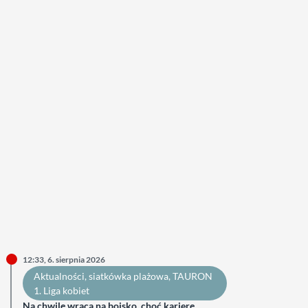
12:33, 6. sierpnia 2026
Aktualności
, 
siatkówka plażowa
, 
TAURON
1. Liga kobiet
Na chwilę wraca na boisko, choć karierę