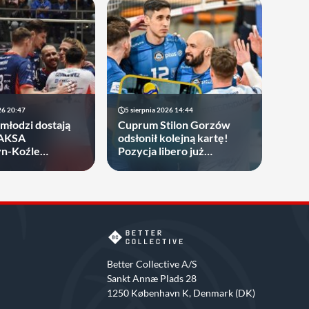
26 20:47
5 sierpnia 2026 14:44
młodzi dostają
Cuprum Stilon Gorzów
ZAKSA
odsłonił kolejną kartę!
yn-Koźle
Pozycja libero już
towała 19-latka
obsadzona
Better Collective A/S
Sankt Annæ Plads 28
1250 København K, Denmark (DK)