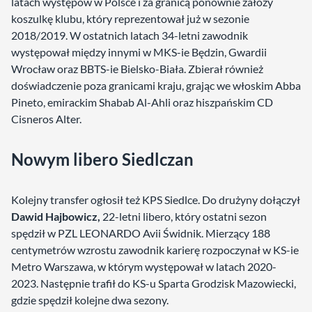
latach występów w Polsce i za granicą ponownie założy
koszulkę klubu, który reprezentował już w sezonie
2018/2019. W ostatnich latach 34-letni zawodnik
występował między innymi w MKS-ie Będzin, Gwardii
Wrocław oraz BBTS-ie Bielsko-Biała. Zbierał również
doświadczenie poza granicami kraju, grając we włoskim Abba
Pineto, emirackim Shabab Al-Ahli oraz hiszpańskim CD
Cisneros Alter.
Nowym libero Siedlczan
Kolejny transfer ogłosił też KPS Siedlce. Do drużyny dołączył
Dawid Hajbowicz,
22-letni libero, który ostatni sezon
spędził w PZL LEONARDO Avii Świdnik. Mierzący 188
centymetrów wzrostu zawodnik karierę rozpoczynał w KS-ie
Metro Warszawa, w którym występował w latach 2020-
2023. Następnie trafił do KS-u Sparta Grodzisk Mazowiecki,
gdzie spędził kolejne dwa sezony.