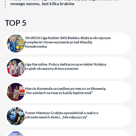
nowego sezonu. Jest kilka braków
TOP 5
TAURON Liga Kobiet: BKS Bielsko-Biała w okrojonym
komplecie! Nowe wyzwanie przed Klaudią
Nowakowską
Liga Narodów. Polscy siatkarze są w niebie! Kolejny
krążek okraszony dreszczowcem
Marcin Komenda szczęśliwy po meczu ze Słowenią.
„Ten uśmiech na twarzy każdy będzie miał”
Trener Mateusz Grabda opowiedział o walce o
zdrowie swoich dzieci. „Nie odpuszczę”