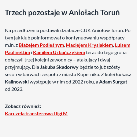
Trzech pozostaje w Aniołach Toruń
Na przedłużenia postawili działacze CUK Aniołów Toruń. Po
tym jak klub poinformował o kontynuowaniu współpracy
m.in. z
Błażejem Podleśnym
,
Maciejem Krysiakiem
,
Luisem
Paolinettim
i
Kamilem Urbańczykiem
teraz do tego grona
dołączyli trzej kolejni zawodnicy – atakujący i dwaj
przyjmujący. Dla
Jakuba Skadorwy
będzie to już szósty
sezon w barwach zespołu z miasta Kopernika. Z kolei
Łukasz
Kalinowski
występuje w nim od 2022 roku, a
Adam Surgut
od 2023.
Zobacz również:
Karuzela transferowa I ligi M