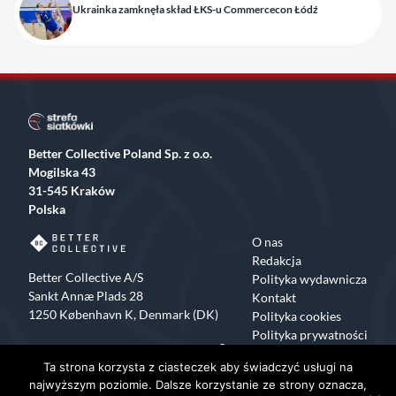
Ukrainka zamknęła skład ŁKS-u Commercecon Łódź
Better Collective Poland Sp. z o.o.
Mogilska 43
31-545 Kraków
Polska
O nas
Redakcja
Better Collective A/S
Polityka wydawnicza
Sankt Annæ Plads 28
Kontakt
1250 København K, Denmark (DK)
Polityka cookies
Polityka prywatności
Facebook
X
Instagram
TikTok
Ta strona korzysta z ciasteczek aby świadczyć usługi na
Copyrights 2015-2024 Strefa Siatkówki All rights reserved
najwyższym poziomie. Dalsze korzystanie ze strony oznacza,