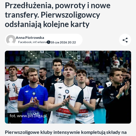
Przedłużenia, powroty i nowe
transfery. Pierwszoligowcy
odsłaniają kolejne karty
Anna Piotrowska
Facebook, inf. własna
18 cze 2026 20:22
fot. www.pls1liga.pl
Pierwszoligowe kluby intensywnie kompletują składy na