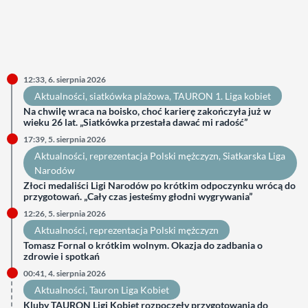
12:33, 6. sierpnia 2026
Aktualności
, 
siatkówka plażowa
, 
TAURON 1. Liga kobiet
Na chwilę wraca na boisko, choć karierę zakończyła już w
wieku 26 lat. „Siatkówka przestała dawać mi radość”
17:39, 5. sierpnia 2026
Aktualności
, 
reprezentacja Polski mężczyzn
, 
Siatkarska Liga
Narodów
Złoci medaliści Ligi Narodów po krótkim odpoczynku wrócą do
przygotowań. „Cały czas jesteśmy głodni wygrywania”
12:26, 5. sierpnia 2026
Aktualności
, 
reprezentacja Polski mężczyzn
Tomasz Fornal o krótkim wolnym. Okazja do zadbania o
zdrowie i spotkań
00:41, 4. sierpnia 2026
Aktualności
, 
Tauron Liga Kobiet
Kluby TAURON Ligi Kobiet rozpoczęły przygotowania do