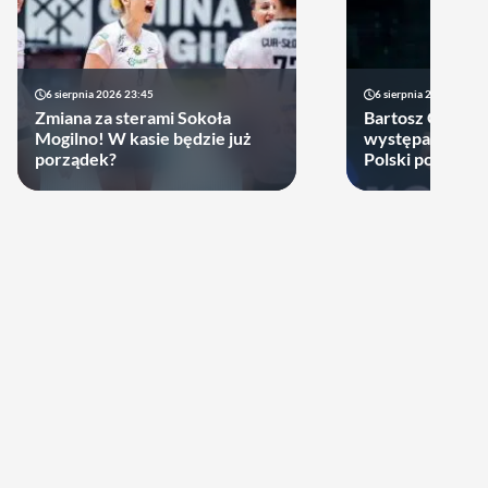
6 sierpnia 2026 23:45
6 sierpnia 2026 17:40
Zmiana za sterami Sokoła
Bartosz Gomułk
Mogilno! W kasie będzie już
występach w re
porządek?
Polski podjął de
zagra w najbliż