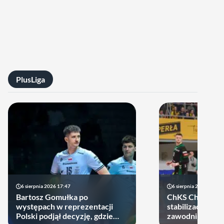
PlusLiga
6 sierpnia 2026 17:47
6 sierpnia 2026 10:14
Bartosz Gomułka po
ChKS Chełm sta
występach w reprezentacji
stabilizację. D
Polski podjął decyzję, gdzie
zawodników zost