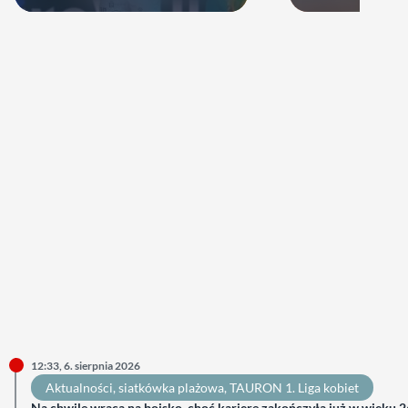
zagra w najbliższych sezonach!
12:33, 6. sierpnia 2026
Aktualności
, 
siatkówka plażowa
, 
TAURON 1. Liga kobiet
Na chwilę wraca na boisko, choć karierę zakończyła już w wieku 26