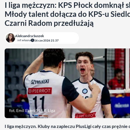
I liga mężczyzn: KPS Płock domknął s
Młody talent dołącza do KPS-u Siedlc
Czarni Radom przedłużają
Aleksandra Suszek
inf. własna
16 cze 2026 21:37
fot. Emil Ekert/PLS 1. Liga
I liga mężczyzn. Kluby na zapleczu PlusLigi cały czas prężnie 