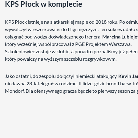
KPS Płock w komplecie
KPS Płock istnieje na siatkarskiej mapie od 2018 roku. Po ośmiu
wywalczył wreszcie awans do I ligi mężczyzn. Ten sukces udało s
osiągnąć pod wodzą doświadczonego trenera,
Marcina Lubiej
który wcześniej współpracował z PGE Projektem Warszawa.
Szkoleniowiec zostaje w klubie, a ponadto poznaliśmy już pełen
który powalczy na wyższym szczeblu rozgrywkowym.
Jako ostatni, do zespołu dołączył niemiecki atakujący,
Kevin Ja
niedawna 28-latek grał w rodzimej II lidze, gdzie bronił barw Tu
Mondorf. Dla ofensywnego gracza będzie to pierwszy sezon za g