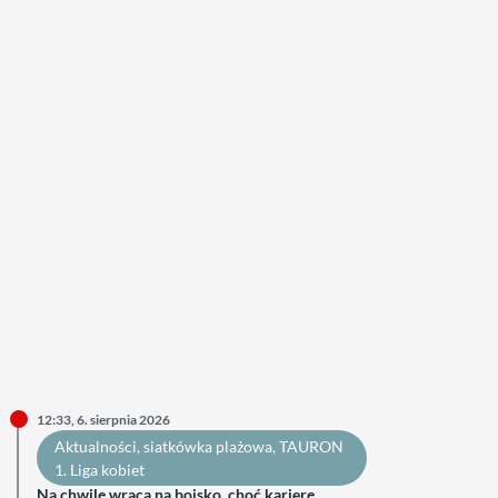
12:33, 6. sierpnia 2026
Aktualności
, 
siatkówka plażowa
, 
TAURON
1. Liga kobiet
Na chwilę wraca na boisko, choć karierę