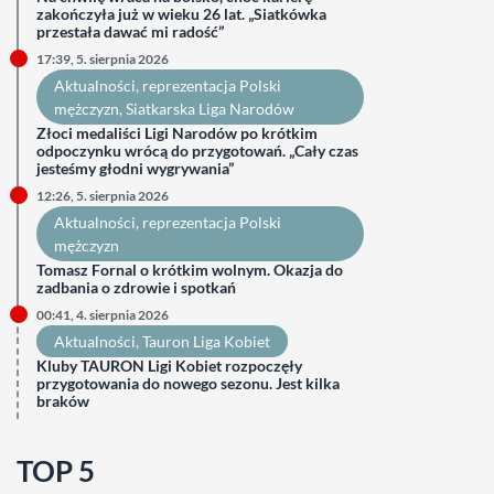
zakończyła już w wieku 26 lat. „Siatkówka
przestała dawać mi radość”
17:39, 5. sierpnia 2026
Aktualności
, 
reprezentacja Polski
mężczyzn
, 
Siatkarska Liga Narodów
Złoci medaliści Ligi Narodów po krótkim
odpoczynku wrócą do przygotowań. „Cały czas
jesteśmy głodni wygrywania”
12:26, 5. sierpnia 2026
Aktualności
, 
reprezentacja Polski
mężczyzn
Tomasz Fornal o krótkim wolnym. Okazja do
zadbania o zdrowie i spotkań
00:41, 4. sierpnia 2026
Aktualności
, 
Tauron Liga Kobiet
Kluby TAURON Ligi Kobiet rozpoczęły
przygotowania do nowego sezonu. Jest kilka
braków
TOP 5