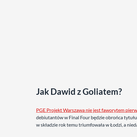
Jak Dawid z Goliatem?
PGE Projekt Warszawa nie jest faworytem pierw
debiutantów w Final Four będzie obrońca tytułu 
w składzie rok temu triumfowała w Łodzi, a ni