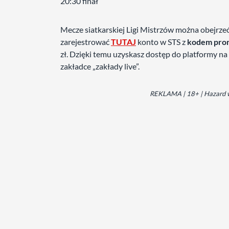
20:30 finał
Mecze siatkarskiej Ligi Mistrzów można obejrze
zarejestrować
TUTAJ
konto w STS z
kodem pro
zł. Dzięki temu uzyskasz dostęp do platformy na
zakładce „zakłady live”.
REKLAMA | 18+ | Hazard wi