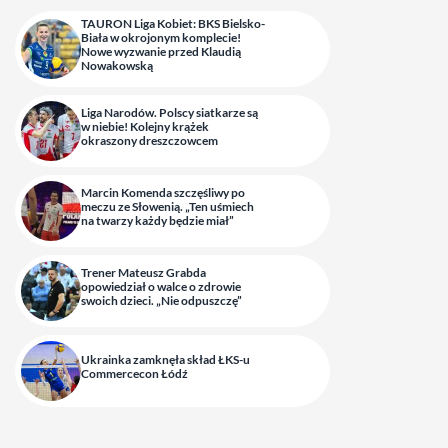
TAURON Liga Kobiet: BKS Bielsko-
Biała w okrojonym komplecie!
Nowe wyzwanie przed Klaudią
Nowakowską
Liga Narodów. Polscy siatkarze są
w niebie! Kolejny krążek
okraszony dreszczowcem
Marcin Komenda szczęśliwy po
meczu ze Słowenią. „Ten uśmiech
na twarzy każdy będzie miał”
Trener Mateusz Grabda
opowiedział o walce o zdrowie
swoich dzieci. „Nie odpuszczę”
Ukrainka zamknęła skład ŁKS-u
Commercecon Łódź