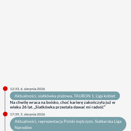
12:33, 6. sierpnia 2026
Aktualności
, 
siatkówka plażowa
, 
TAURON 1. Liga kobiet
Na chwilę wraca na boisko, choć karierę zakończyła już w
wieku 26 lat. „Siatkówka przestała dawać mi radość”
17:39, 5. sierpnia 2026
Aktualności
, 
reprezentacja Polski mężczyzn
, 
Siatkarska Liga
Narodów