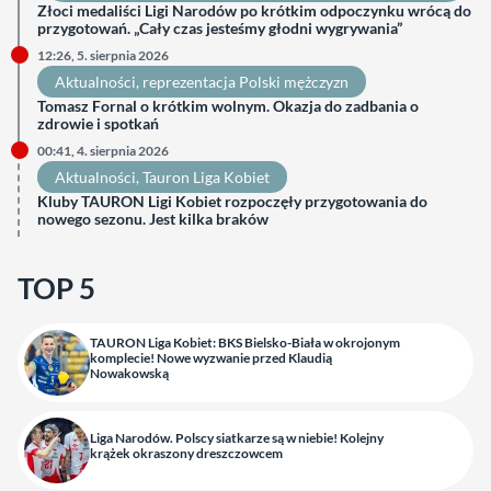
Złoci medaliści Ligi Narodów po krótkim odpoczynku wrócą do
przygotowań. „Cały czas jesteśmy głodni wygrywania”
12:26, 5. sierpnia 2026
Aktualności
, 
reprezentacja Polski mężczyzn
Tomasz Fornal o krótkim wolnym. Okazja do zadbania o
zdrowie i spotkań
00:41, 4. sierpnia 2026
Aktualności
, 
Tauron Liga Kobiet
Kluby TAURON Ligi Kobiet rozpoczęły przygotowania do
nowego sezonu. Jest kilka braków
TOP 5
TAURON Liga Kobiet: BKS Bielsko-Biała w okrojonym
komplecie! Nowe wyzwanie przed Klaudią
Nowakowską
Liga Narodów. Polscy siatkarze są w niebie! Kolejny
krążek okraszony dreszczowcem