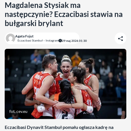
Magdalena Stysiak ma
następczynie? Eczacibasi stawia na
bułgarski brylant
Agata Fojut
Eczacibasi Stambuł – Instagram
29 maj 2026 01:30
fot. cev.eu
Eczacibasi Dynavit Stambuł pomału ogłasza kadrę na