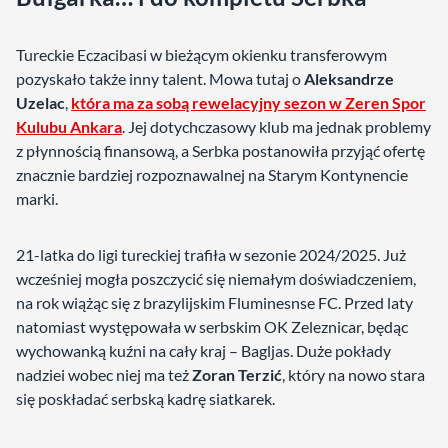
Tureckie Eczacibasi w bieżącym okienku transferowym
pozyskało także inny talent. Mowa tutaj o
Aleksandrze
Uzelac
,
która ma za sobą rewelacyjny sezon w Zeren Spor
Kulubu Ankara
. Jej dotychczasowy klub ma jednak problemy
z płynnością finansową, a Serbka postanowiła przyjąć ofertę
znacznie bardziej rozpoznawalnej na Starym Kontynencie
marki.
21-latka do ligi tureckiej trafiła w sezonie 2024/2025. Już
wcześniej mogła poszczycić się niemałym doświadczeniem,
na rok wiążąc się z brazylijskim Fluminesnse FC. Przed laty
natomiast występowała w serbskim OK Zeleznicar, będąc
wychowanką kuźni na cały kraj – Bagljas. Duże pokłady
nadziei wobec niej ma też
Zoran Terzić
, który na nowo stara
się poskładać serbską kadrę siatkarek.