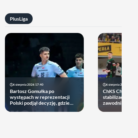
PlusLiga
6 sierpnia 2026 17:40
6 sierpnia 2026 10:14
Bartosz Gomułka po
ChKS Chełm sta
występach w reprezentacji
stabilizację. D
Polski podjął decyzję, gdzie
zawodników zost
zagra w najbliższych sezonach!