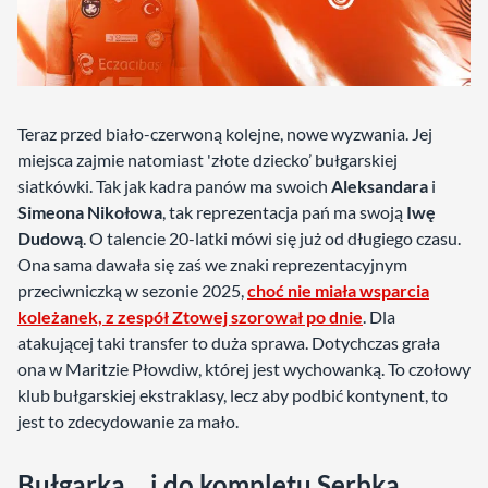
Teraz przed biało-czerwoną kolejne, nowe wyzwania. Jej
miejsca zajmie natomiast 'złote dziecko’ bułgarskiej
siatkówki. Tak jak kadra panów ma swoich
Aleksandara
i
Simeona Nikołowa
, tak reprezentacja pań ma swoją
Iwę
Dudową
. O talencie 20-latki mówi się już od długiego czasu.
Ona sama dawała się zaś we znaki reprezentacyjnym
przeciwniczką w sezonie 2025,
choć nie miała wsparcia
koleżanek, z zespół Ztowej szorował po dnie
. Dla
atakującej taki transfer to duża sprawa. Dotychczas grała
ona w Maritzie Płowdiw, której jest wychowanką. To czołowy
klub bułgarskiej ekstraklasy, lecz aby podbić kontynent, to
jest to zdecydowanie za mało.
Bułgarka… i do kompletu Serbka