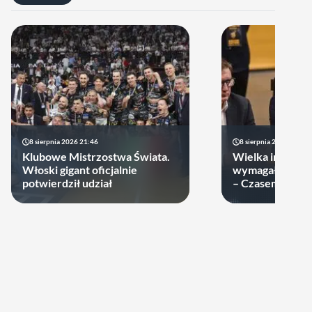
8 sierpnia 2026 21:46
8 sierpnia 2026 19:22
Klubowe Mistrzostwa Świata.
Wielka impreza
Włoski gigant oficjalnie
wymagała wielk
potwierdził udział
– Czasem warto
swoje ręce