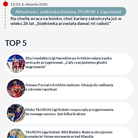
12:33, 6. sierpnia 2026
Aktualności
, 
siatkówka plażowa
, 
TAURON 1. Liga kobiet
Na chwilę wraca na boisko, choć karierę zakończyła już w
wieku 26 lat. „Siatkówka przestała dawać mi radość”
TOP 5
Złoci medaliści Ligi Narodów po krótkim odpoczynku
wrócą do przygotowań. „Cały czas jesteśmy głodni
wygrywania”
Tomasz Fornal o krótkim wolnym. Okazja do zadbania
o zdrowie i spotkań
Kluby TAURON Ligi Kobiet rozpoczęły przygotowania
do nowego sezonu. Jest kilka braków
TAURON Liga Kobiet: BKS Bielsko-Biała w okrojonym
komplecie! Nowe wyzwanie przed Klaudią