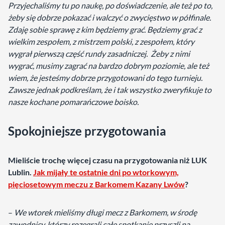
Przyjechaliśmy tu po naukę, po doświadczenie, ale też po to,
żeby się dobrze pokazać i walczyć o zwycięstwo w półfinale.
Zdaję sobie sprawę z kim będziemy grać. Będziemy grać z
wielkim zespołem, z mistrzem polski, z zespołem, który
wygrał pierwszą część rundy zasadniczej. Żeby z nimi
wygrać, musimy zagrać na bardzo dobrym poziomie, ale też
wiem, że jesteśmy dobrze przygotowani do tego turnieju.
Zawsze jednak podkreślam, że i tak wszystko zweryfikuje to
nasze kochane pomarańczowe boisko.
Spokojniejsze przygotowania
Mieliście trochę więcej czasu na przygotowania niż LUK
Lublin.
Jak mijały te ostatnie dni po wtorkowym,
pięciosetowym meczu z Barkomem Kazany Lwów
?
–
We wtorek mieliśmy długi mecz z Barkomem, w środę
zawodnicy, którzy rozegrali całe spotkanie przyszli na