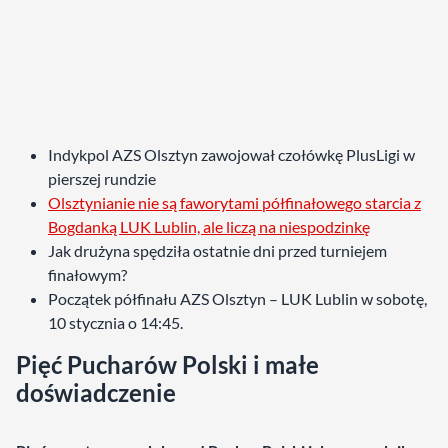
Indykpol AZS Olsztyn zawojował czołówkę PlusLigi w
pierszej rundzie
Olsztynianie nie są faworytami półfinałowego starcia z
Bogdanką LUK Lublin, ale liczą na niespodzinkę
Jak drużyna spędziła ostatnie dni przed turniejem
finałowym?
Początek półfinału AZS Olsztyn – LUK Lublin w sobotę,
10 stycznia o 14:45.
Pięć Pucharów Polski i małe
doświadczenie