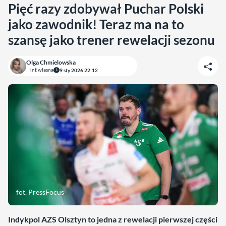
Pięć razy zdobywał Puchar Polski
jako zawodnik! Teraz ma na to
szansę jako trener rewelacji sezonu
Olga Chmielowska
inf. własna
9 sty 2026 22:12
fot. PressFocus
Indykpol AZS Olsztyn to jedna z rewelacji pierwszej części