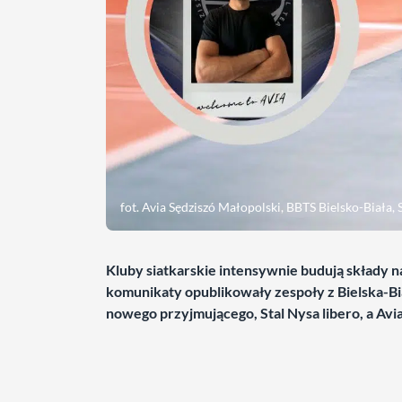
fot. Avia Sędziszó Małopolski, BBTS Bielsko-Biała, 
Kluby siatkarskie intensywnie budują składy n
komunikaty opublikowały zespoły z Bielska-B
nowego przyjmującego, Stal Nysa libero, a Avi