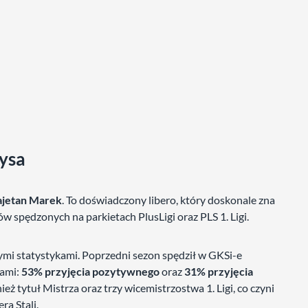
Nysa
ajetan Marek
. To doświadczony libero, który doskonale zna
ów spędzonych na parkietach PlusLigi oraz PLS 1. Ligi.
ymi statystykami. Poprzedni sezon spędził w GKSi-e
kami:
53% przyjęcia pozytywnego
oraz
31% przyjęcia
ż tytuł Mistrza oraz trzy wicemistrzostwa 1. Ligi, co czyni
a Stali.