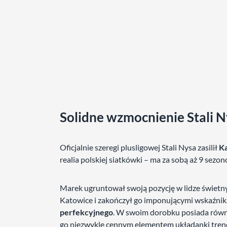
Solidne wzmocnienie Stali 
Oficjalnie szeregi plusligowej Stali Nysa zasilił
K
realia polskiej siatkówki – ma za sobą aż 9 sezon
Marek ugruntował swoją pozycję w lidze świetn
Katowice i zakończył go imponującymi wskaźni
perfekcyjnego
. W swoim dorobku posiada równie
go niezwykle cennym elementem układanki trener