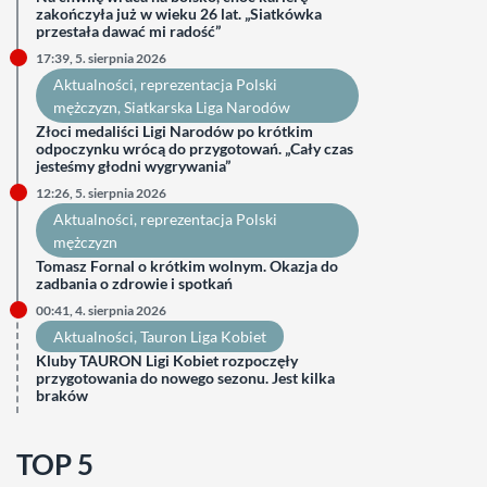
zakończyła już w wieku 26 lat. „Siatkówka
przestała dawać mi radość”
17:39, 5. sierpnia 2026
Aktualności
, 
reprezentacja Polski
mężczyzn
, 
Siatkarska Liga Narodów
Złoci medaliści Ligi Narodów po krótkim
odpoczynku wrócą do przygotowań. „Cały czas
jesteśmy głodni wygrywania”
12:26, 5. sierpnia 2026
Aktualności
, 
reprezentacja Polski
mężczyzn
Tomasz Fornal o krótkim wolnym. Okazja do
zadbania o zdrowie i spotkań
00:41, 4. sierpnia 2026
Aktualności
, 
Tauron Liga Kobiet
Kluby TAURON Ligi Kobiet rozpoczęły
przygotowania do nowego sezonu. Jest kilka
braków
TOP 5