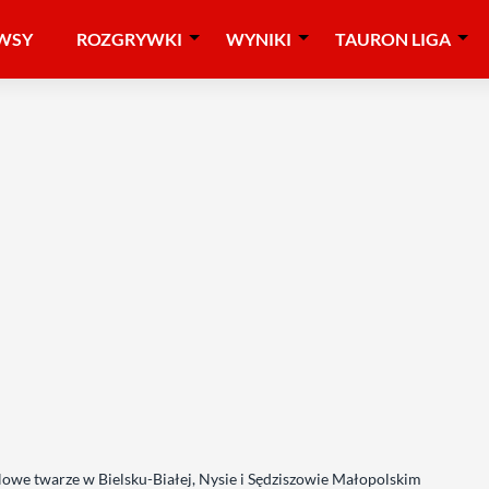
WSY
ROZGRYWKI
WYNIKI
TAURON LIGA
Nowe twarze w Bielsku-Białej, Nysie i Sędziszowie Małopolskim