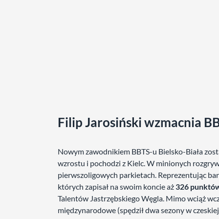
Filip Jarosiński wzmacnia B
Nowym zawodnikiem BBTS-u Bielsko-Biała zost
wzrostu i pochodzi z Kielc. W minionych rozgryw
pierwszoligowych parkietach. Reprezentując ba
których zapisał na swoim koncie aż
326 punktó
Talentów Jastrzębskiego Węgla. Mimo wciąż wcze
międzynarodowe (spędził dwa sezony w czeskie