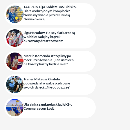
TAURON Liga Kobiet: BKS Bielsko-
Biała w okrojonym komplecie!
Nowe wyzwanie przed Klaudią
Nowakowską
Liga Narodów. Polscy siatkarze są
w niebie! Kolejny krążek
okraszony dreszczowcem
Marcin Komenda szczęśliwy po
meczu ze Słowenią. „Ten uśmiech
na twarzy każdy będzie miał”
Trener Mateusz Grabda
opowiedział o walce o zdrowie
swoich dzieci. „Nie odpuszczę”
Ukrainka zamknęła skład ŁKS-u
Commercecon Łódź