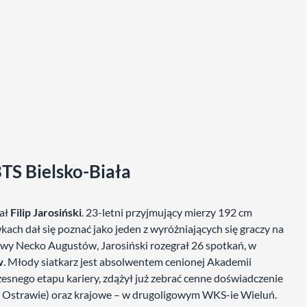
BTS Bielsko-Biała
ał
Filip Jarosiński
. 23-letni przyjmujący mierzy 192 cm
kach dał się poznać jako jeden z wyróżniających się graczy na
rwy Necko Augustów, Jarosiński rozegrał 26 spotkań, w
w
. Młody siatkarz jest absolwentem cenionej Akademii
snego etapu kariery, zdążył już zebrać cenne doświadczenie
j Ostrawie) oraz krajowe – w drugoligowym WKS-ie Wieluń.