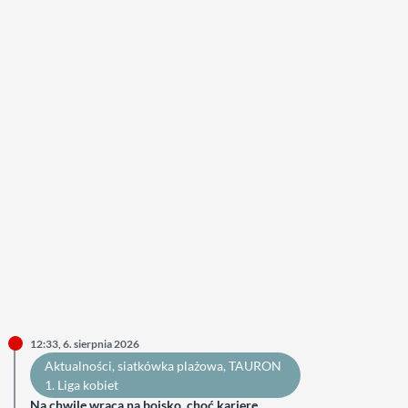
12:33, 6. sierpnia 2026
Aktualności
, 
siatkówka plażowa
, 
TAURON
1. Liga kobiet
Na chwilę wraca na boisko, choć karierę