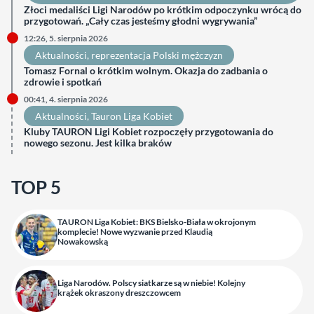
Złoci medaliści Ligi Narodów po krótkim odpoczynku wrócą do
przygotowań. „Cały czas jesteśmy głodni wygrywania”
12:26, 5. sierpnia 2026
Aktualności
, 
reprezentacja Polski mężczyzn
Tomasz Fornal o krótkim wolnym. Okazja do zadbania o
zdrowie i spotkań
00:41, 4. sierpnia 2026
Aktualności
, 
Tauron Liga Kobiet
Kluby TAURON Ligi Kobiet rozpoczęły przygotowania do
nowego sezonu. Jest kilka braków
TOP 5
TAURON Liga Kobiet: BKS Bielsko-Biała w okrojonym
komplecie! Nowe wyzwanie przed Klaudią
Nowakowską
Liga Narodów. Polscy siatkarze są w niebie! Kolejny
krążek okraszony dreszczowcem