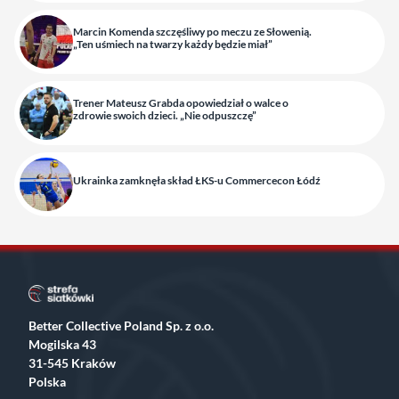
Marcin Komenda szczęśliwy po meczu ze Słowenią.
„Ten uśmiech na twarzy każdy będzie miał”
Trener Mateusz Grabda opowiedział o walce o
zdrowie swoich dzieci. „Nie odpuszczę”
Ukrainka zamknęła skład ŁKS-u Commercecon Łódź
Better Collective Poland Sp. z o.o.
Mogilska 43
31-545 Kraków
Polska