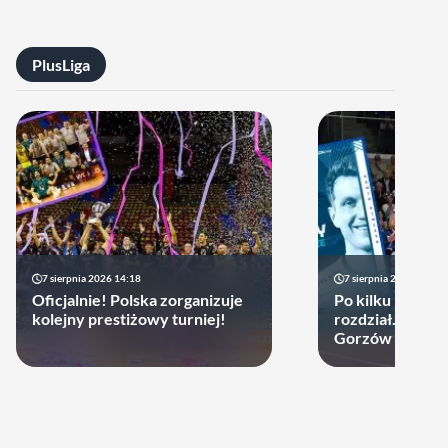
PlusLiga
7 sierpnia 2026 14:18
7 sierpnia 2026 13:49
Oficjalnie! Polska zorganizuje
Po kilku latach 
kolejny prestiżowy turniej!
rozdział. Cupru
Gorzów może d