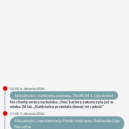
12:33, 6. sierpnia 2026
Aktualności
, 
siatkówka plażowa
, 
TAURON 1. Liga kobiet
Na chwilę wraca na boisko, choć karierę zakończyła już w
wieku 26 lat. „Siatkówka przestała dawać mi radość”
17:39, 5. sierpnia 2026
Aktualności
, 
reprezentacja Polski mężczyzn
, 
Siatkarska Liga
Narodów