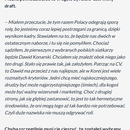
draft.
– Miałem przeczucie, że tym razem Polacy odegrają sporą
rolę, bo jesteśmy coraz lepiej postrzegani za granicą, dzięki
wynikom kadry. Stawiałem na to, że będzie nas dwóch w
ostatecznym naborze, i tu się nie pomyliłem. Chociaż
sądziłem, że pierwszym z wybranych polskich siatkarzy
będzie Dawid Konarski. Chciałem się znaleźć obok niego jako
ten drugi. Stało się prawie tak, jak założyłem. Patrząc na CV,
to Dawid ma przecież z nas najlepsze, ale w Korei jest wiele
rozmaitych kryteriów. Jedni chcą mieć najskoczniejszego,
drudzy być może najprzystojniejszego (śmiech), dla kogoś
może być ważny wizerunek i marketing. Choć z drugiej
strony, jak się głębiej zastanowić, to jest to tak hermetyczne
środowisko, że oni mogą tego aż tak bardzo nie potrzebować.
Czyli duże nazwiska nie muszą odgrywać roli.
Chyba szczególnie musi cię cieszyć, że zostałeś wybrany,