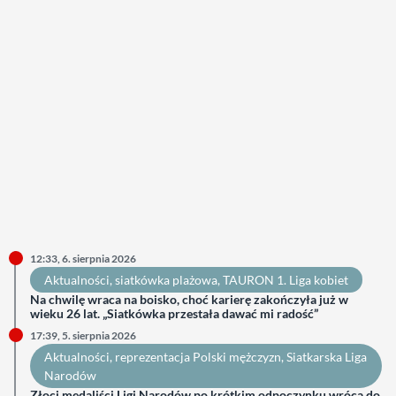
12:33, 6. sierpnia 2026
Aktualności
, 
siatkówka plażowa
, 
TAURON 1. Liga kobiet
Na chwilę wraca na boisko, choć karierę zakończyła już w
wieku 26 lat. „Siatkówka przestała dawać mi radość”
17:39, 5. sierpnia 2026
Aktualności
, 
reprezentacja Polski mężczyzn
, 
Siatkarska Liga
Narodów
Złoci medaliści Ligi Narodów po krótkim odpoczynku wrócą do