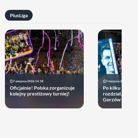
PlusLiga
7 sierpnia 2026 14:18
7 sierpnia 2026 13:49
Oficjalnie! Polska zorganizuje
Po kilku latach 
kolejny prestiżowy turniej!
rozdział. Cupru
Gorzów może d