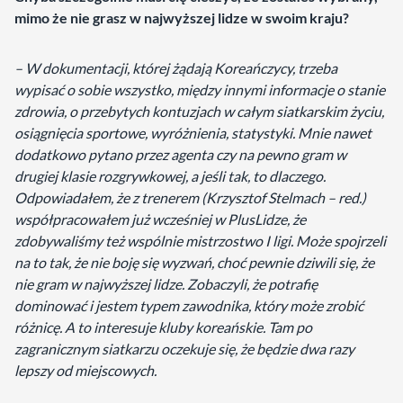
mimo że nie grasz w najwyższej lidze w swoim kraju?
– W dokumentacji, której żądają Koreańczycy, trzeba
wypisać o sobie wszystko, między innymi informacje o stanie
zdrowia, o przebytych kontuzjach w całym siatkarskim życiu,
osiągnięcia sportowe, wyróżnienia, statystyki. Mnie nawet
dodatkowo pytano przez agenta czy na pewno gram w
drugiej klasie rozgrywkowej, a jeśli tak, to dlaczego.
Odpowiadałem, że z trenerem (Krzysztof Stelmach – red.)
współpracowałem już wcześniej w PlusLidze, że
zdobywaliśmy też wspólnie mistrzostwo I ligi. Może spojrzeli
na to tak, że nie boję się wyzwań, choć pewnie dziwili się, że
nie gram w najwyższej lidze. Zobaczyli, że potrafię
dominować i jestem typem zawodnika, który może zrobić
różnicę. A to interesuje kluby koreańskie. Tam po
zagranicznym siatkarzu oczekuje się, że będzie dwa razy
lepszy od miejscowych.