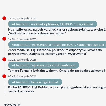
12:33, 6. sierpnia 2026
Aktualności
, 
siatkówka plażowa
, 
TAURON 1. Liga kobiet
Na chwilę wraca na boisko, choć karierę zakończyła już w wieku 26
„Siatkówka przestała dawać mi radość”
17:39, 5. sierpnia 2026
Aktualności
, 
reprezentacja Polski mężczyzn
, 
Siatkarska Liga Na
Złoci medaliści Ligi Narodów po krótkim odpoczynku wrócą do
przygotowań. „Cały czas jesteśmy głodni wygrywania”
12:26, 5. sierpnia 2026
Aktualności
, 
reprezentacja Polski mężczyzn
Tomasz Fornal o krótkim wolnym. Okazja do zadbania o zdrowie i
00:41, 4. sierpnia 2026
Aktualności
, 
Tauron Liga Kobiet
Kluby TAURON Ligi Kobiet rozpoczęły przygotowania do nowego 
Jest kilka braków