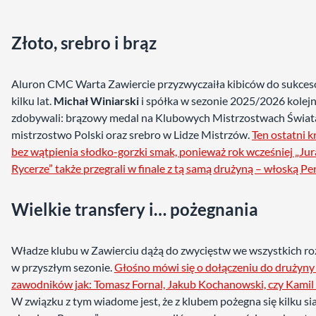
Złoto, srebro i brąz
Aluron CMC Warta Zawiercie przyzwyczaiła kibiców do sukce
kilku lat.
Michał Winiarski
i spółka w sezonie 2025/2026 kolej
zdobywali: brązowy medal na Klubowych Mistrzostwach Świata
mistrzostwo Polski oraz srebro w Lidze Mistrzów.
Ten ostatni 
bez wątpienia słodko-gorzki smak, ponieważ rok wcześniej „Jur
Rycerze” także przegrali w finale z tą samą drużyną – włoską Pe
Wielkie transfery i… pożegnania
Władze klubu w Zawierciu dążą do zwycięstw we wszystkich r
w przyszłym sezonie.
Głośno mówi się o dołączeniu do drużyny
zawodników jak: Tomasz Fornal, Jakub Kochanowski, czy Kamil 
W związku z tym wiadome jest, że z klubem pożegna się kilku sia