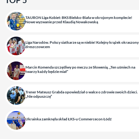
TOP 5
TAURON Liga Kobiet: BKS Bielsko-Biała w okrojonym komplecie!
Nowe wyzwanie przed Klaudią Nowakowską
Liga Narodów. Polscy siatkarze są w niebie! Kolejny krążek okraszony
dreszczowcem
Marcin Komenda szczęśliwy po meczu ze Słowenią. „Ten uśmiech na
twarzy każdy będzie miał”
Trener Mateusz Grabda opowiedział o walce o zdrowie swoich dzieci.
„Nie odpuszczę”
Ukrainka zamknęła skład ŁKS-u Commercecon Łódź