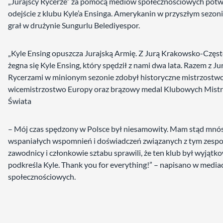
„Jurajscy Rycerze” za pomocą mediów społecznościowych potwi
odejście z klubu Kyle’a Ensinga. Amerykanin w przyszłym sezon
grał w drużynie Sungurlu Belediyespor.
„Kyle Ensing opuszcza Jurajską Armię. Z Jurą Krakowsko-Czę
żegna się Kyle Ensing, który spędził z nami dwa lata. Razem z Ju
Rycerzami w minionym sezonie zdobył historyczne mistrzostwo
wicemistrzostwo Europy oraz brązowy medal Klubowych Mist
Świata
– Mój czas spędzony w Polsce był niesamowity. Mam stąd mn
wspaniałych wspomnień i doświadczeń związanych z tym zespo
zawodnicy i członkowie sztabu sprawili, że ten klub był wyjątk
podkreśla Kyle. Thank you for everything!” – napisano w media
społecznościowych.