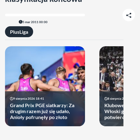
5 mar 2011 00:00
PlusLiga
9 sierpnia 2026 18:41
8 sierpnia 2026 21:46
Grand Prix PGE siatkarzy: Za
Klubowe Mistrz
drugim razem już się udało,
Włoski gigant of
Anioły pofrunęły po złoto
potwierdził udz