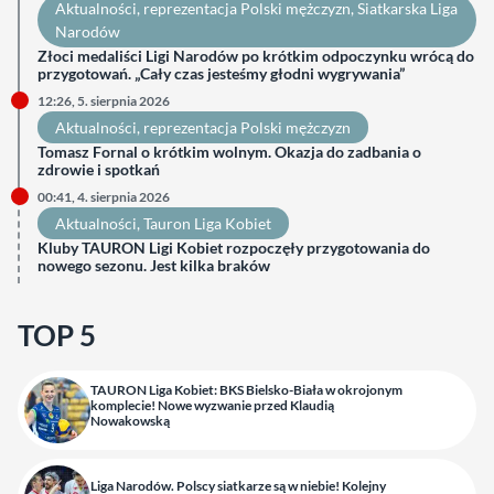
Aktualności
, 
reprezentacja Polski mężczyzn
, 
Siatkarska Liga
Narodów
Złoci medaliści Ligi Narodów po krótkim odpoczynku wrócą do
przygotowań. „Cały czas jesteśmy głodni wygrywania”
12:26, 5. sierpnia 2026
Aktualności
, 
reprezentacja Polski mężczyzn
Tomasz Fornal o krótkim wolnym. Okazja do zadbania o
zdrowie i spotkań
00:41, 4. sierpnia 2026
Aktualności
, 
Tauron Liga Kobiet
Kluby TAURON Ligi Kobiet rozpoczęły przygotowania do
nowego sezonu. Jest kilka braków
TOP 5
TAURON Liga Kobiet: BKS Bielsko-Biała w okrojonym
komplecie! Nowe wyzwanie przed Klaudią
Nowakowską
Liga Narodów. Polscy siatkarze są w niebie! Kolejny