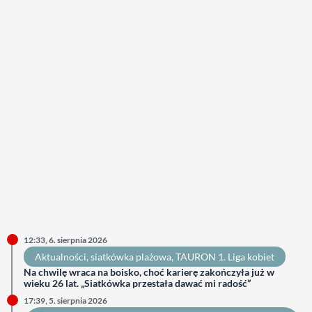
12:33, 6. sierpnia 2026
Aktualności
, 
siatkówka plażowa
, 
TAURON 1. Liga kobiet
Na chwilę wraca na boisko, choć karierę zakończyła już w
wieku 26 lat. „Siatkówka przestała dawać mi radość”
17:39, 5. sierpnia 2026