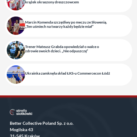
krążek okraszony dreszczowcem
Marcin Komenda szczęśliwy po meczu ze Słowenią.
„Ten uśmiech na twarzy każdy będzie miał”
Trener Mateusz Grabda opowiedział o walce o
zdrowie swoich dzieci. „Nie odpuszczę”
Ukrainka zamknęła skład ŁKS-u Commercecon Łódź
Better Collective Poland Sp. z o.o.
Mogilska 43
31-545 Kraków