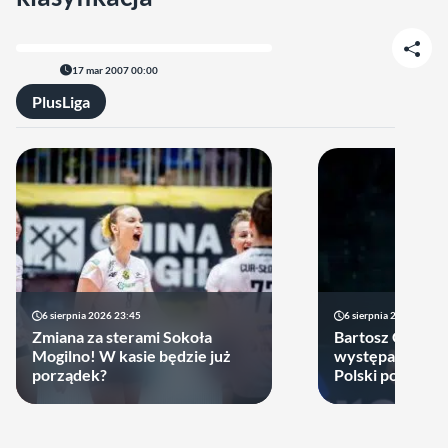
17 mar 2007 00:00
PlusLiga
6 sierpnia 2026 23:45
6 sierpnia 2026 17:40
Zmiana za sterami Sokoła
Bartosz Gomułk
Mogilno! W kasie będzie już
występach w re
porządek?
Polski podjął de
zagra w najbliż