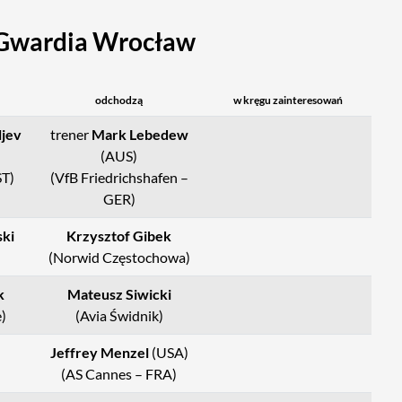
Gwardia Wrocław
odchodzą
w kręgu zainteresowań
ljev
trener
Mark Lebedew
(AUS)
ST)
(VfB Friedrichshafen –
GER)
ski
Krzysztof Gibek
(Norwid Częstochowa)
k
Mateusz Siwicki
)
(Avia Świdnik)
Jeffrey Menzel
(USA)
(AS Cannes – FRA)