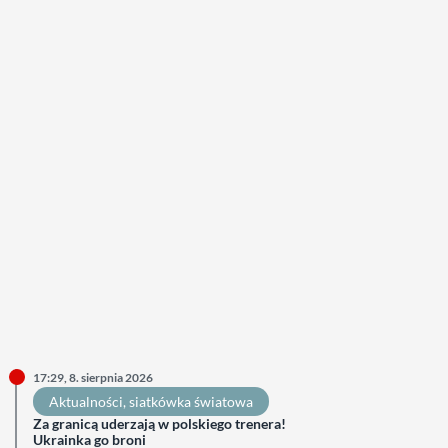
17:29, 8. sierpnia 2026
Aktualności
, 
siatkówka światowa
Za granicą uderzają w polskiego trenera!
Ukrainka go broni