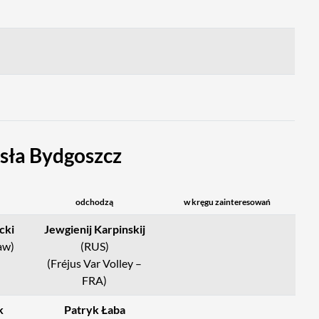
sła Bydgoszcz
odchodzą
w kręgu zainteresowań
cki
Jewgienij Karpinskij
aw)
(RUS)
(Fréjus Var Volley –
FRA)
k
Patryk Łaba