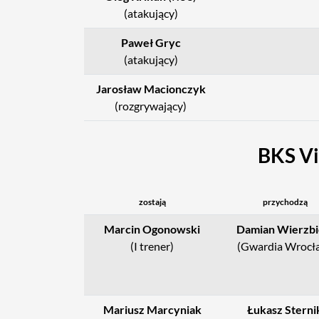
(atakujący)
Paweł Gryc
(atakujący)
Jarosław Macionczyk
(rozgrywający)
BKS Vi
zostają
przychodzą
Marcin Ogonowski
Damian Wierzbi
(I trener)
(Gwardia Wrocł
Mariusz Marcyniak
Łukasz Sterni