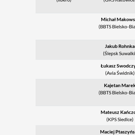
Michał Makows
(BBTS Bielsko-Bia
Jakub Rohnka
(Ślepsk Suwalki
Łukasz Swodcz
(Avia Świdnik)
Kajetan Mare
(BBTS Bielsko-Bia
Mateusz Kańcz
(KPS Siedlce)
Maciej Ptaszyńs