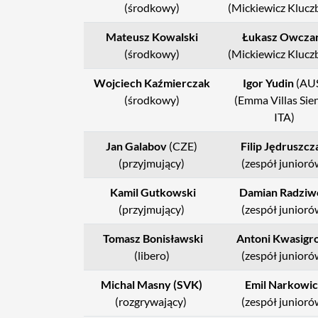
(środkowy)
(Mickiewicz Klucz
Mateusz Kowalski
Łukasz Owcza
(środkowy)
(Mickiewicz Klucz
Wojciech Kaźmierczak
Igor Yudin
(AU
(środkowy)
(Emma Villas Sie
ITA)
Jan Galabov
(CZE)
Filip Jędruszcz
(przyjmujący)
(zespół junioró
Kamil Gutkowski
Damian Radziw
(przyjmujący)
(zespół junioró
Tomasz Bonisławski
Antoni Kwasigr
(libero)
(zespół junioró
Michal Masny (SVK)
Emil Narkowic
(rozgrywający)
(zespół junioró