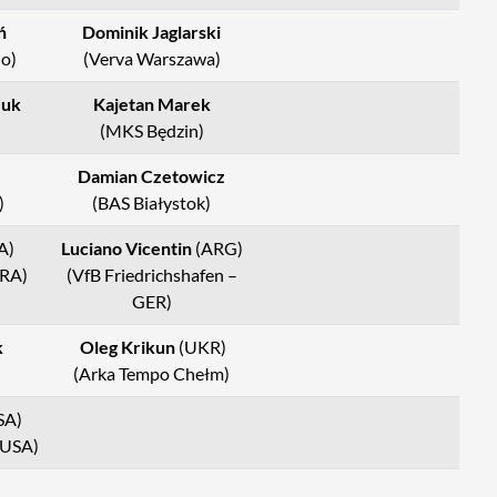
ń
Dominik Jaglarski
o)
(Verva Warszawa)
zuk
Kajetan Marek
(MKS Będzin)
Damian Czetowicz
)
(BAS Białystok)
A)
Luciano Vicentin
(ARG)
FRA)
(VfB Friedrichshafen –
GER)
k
Oleg Krikun
(UKR)
(Arka Tempo Chełm)
SA)
 USA)