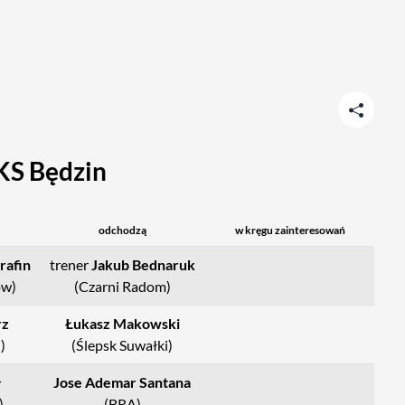
S Będzin
odchodzą
w kręgu zainteresowań
rafin
trener
Jakub Bednaruk
ów)
(Czarni Radom)
rz
Łukasz Makowski
)
(Ślepsk Suwałki)
ł
Jose Ademar Santana
)
(BRA)