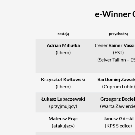
e-Winner 
zostają
przychodzą
Adrian Mihułka
trener
Rainer Vassi
(libero)
(EST)
(Selver Tallinn – E
Krzysztof Kołtowski
Bartłomiej Zawal
(libero)
(Cuprum Lubin)
Łukasz Lubaczewski
Grzegorz Bocie
(przyjmujący)
(Warta Zawiercie
Mateusz Frąc
Janusz Górski
(atakujący)
(KPS Siedlce)