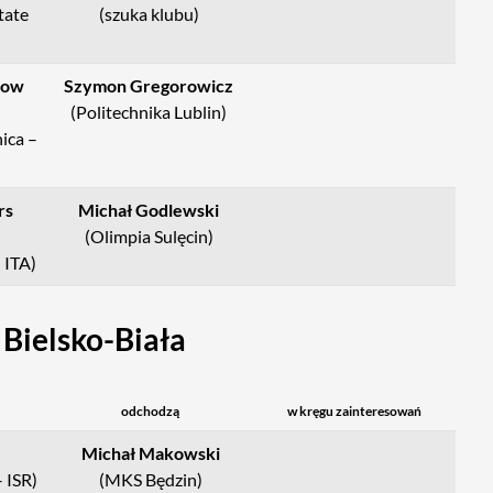
State
(szuka klubu)
kow
Szymon Gregorowicz
(Politechnika Lublin)
ica –
rs
Michał Godlewski
(Olimpia Sulęcin)
 ITA)
ielsko-Biała
odchodzą
w kręgu zainteresowań
Michał Makowski
 ISR)
(MKS Będzin)