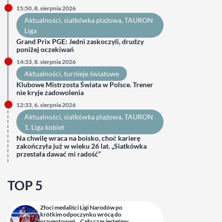
15:50, 8. sierpnia 2026
Aktualności
, 
siatkówka plażowa
, 
TAURON
Liga
Grand Prix PGE: Jedni zaskoczyli, drudzy
poniżej oczekiwań
14:33, 8. sierpnia 2026
Aktualności
, 
turnieje światowe
Klubowe Mistrzosta Świata w Polsce. Trener
nie kryje zadowolenia
12:33, 6. sierpnia 2026
Aktualności
, 
siatkówka plażowa
, 
TAURON
1. Liga kobiet
Na chwilę wraca na boisko, choć karierę
zakończyła już w wieku 26 lat. „Siatkówka
przestała dawać mi radość”
TOP 5
Złoci medaliści Ligi Narodów po
krótkim odpoczynku wrócą do
przygotowań. „Cały czas jesteśmy