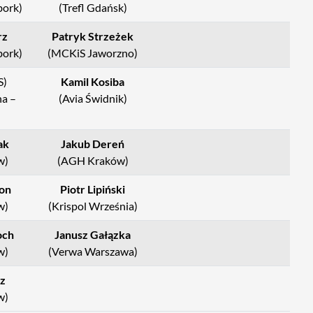
bork)
(Trefl Gdańsk)
rz
Patryk Strzeżek
bork)
(MCKiS Jaworzno)
S)
Kamil Kosiba
na –
(Avia Świdnik)
ak
Jakub Dereń
w)
(AGH Kraków)
on
Piotr Lipiński
w)
(Krispol Września)
och
Janusz Gałązka
w)
(Verwa Warszawa)
z
w)