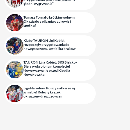
głodni wygrywania”
Tomasz Fornal o krótkim wolnym.
Okazja do zadbania o zdrowie i
spotkań
Kluby TAURON Ligi Kobiet
rozpoczęły przygotowania do
nowego sezonu. Jest kilka braków
TAURON Liga Kobiet: BKS Bielsko-
Biała w okrojonym komplecie!
Nowe wyzwanie przed Klaudią
Nowakowską
Liga Narodów. Polscy siatkarze są
w niebie! Kolejny krążek
okraszony dreszczowcem