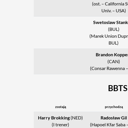
(ost. – California 
Univ. – USA)
Swetoslaw Stan
(BUL)
(Marek Union Dupn
BUL)
Brandon Koppe
(CAN)
(Consar Rawenna –
BBTS B
zostają
przychodzą
Harry Brokking
(NED)
Radosław Gil
(I trener)
(Hapoel Kfar Saba –