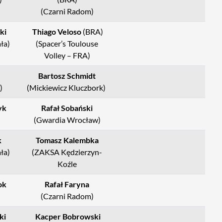
(Czarni Radom)
ki
Thiago Veloso
(BRA)
ła)
(Spacer’s Toulouse
Volley – FRA)
Bartosz Schmidt
)
(Mickiewicz Kluczbork)
yk
Rafał Sobański
(Gwardia Wrocław)
k
Tomasz Kalembka
ła)
(ZAKSA Kędzierzyn-
Koźle
ok
Rafał Faryna
(Czarni Radom)
ki
Kacper Bobrowski