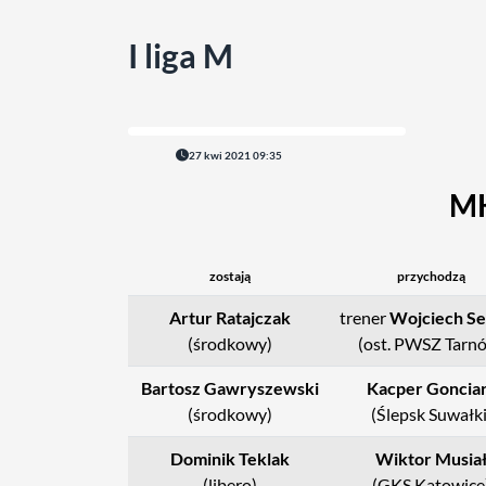
I liga M
27 kwi 2021 09:35
MK
zostają
przychodzą
Artur Ratajczak
trener
Wojciech Se
(środkowy)
(ost. PWSZ Tarn
Bartosz Gawryszewski
Kacper Goncia
(środkowy)
(Ślepsk Suwałki
Dominik Teklak
Wiktor Musia
(libero)
(GKS Katowice