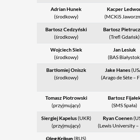
Adrian Hunek
Kacper Ledwo
(środkowy)
(MCKiS Jaworzn
Bartosz Cedzyński
Bartosz Pietruc
(środkowy)
(Trefl Gdańsk)
Wojciech Siek
Jan Lesiuk
(środkowy)
(BAS Białystok
Bartłomiej Oniszk
Jake Hanes
(US
(środkowy)
(Arago de Sète – 
Tomasz
Piotrowski
Bartosz Fijałe
(przyjmujący)
(SMS Spała)
Siergiej Kapelus
(UKR)
Ryan Coenen
(U
(przyjmujący)
(Lewis University –
Oleg Krikun
(RUS)