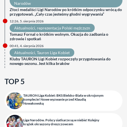
Narodów
Złoci medaliści Ligi Narodów po krótkim odpoczynku wrócą do
przygotowań. „Cały czas jesteśmy głodni wygrywania”
12:26, 5. sierpnia 2026
Aktualności
, 
reprezentacja Polski mężczyzn
Tomasz Fornal o krótkim wolnym. Okazja do zadbania o
zdrowie i spotkań
00:41, 4. sierpnia 2026
Aktualności
, 
Tauron Liga Kobiet
Kluby TAURON Ligi Kobiet rozpoczęły przygotowania do
nowego sezonu. Jest kilka braków
TOP 5
TAURON Liga Kobiet: BKS Bielsko-Biała w okrojonym
komplecie! Nowe wyzwanie przed Klaudią
Nowakowską
Liga Narodów. Polscy siatkarze są w niebie! Kolejny
krążek okraszony dreszczowcem