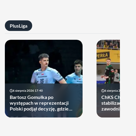
PlusLiga
6 sierpnia 2026 17:40
6 sierpnia 2026 10:14
Bartosz Gomułka po
ChKS Chełm sta
występach w reprezentacji
stabilizację. D
Polski podjął decyzję, gdzie
zawodników zost
zagra w najbliższych sezonach!