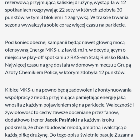
rezerwową przyjmującą kaliskiej drużyny, wystąpiła w 12
spotkaniach rozgrywając 22 sety, w których zdobyła 30
punktów, w tym 3 blokiem i 1 zagrywką. W trakcie trwania
sezonu wywalczyła sobie coraz więcej czasu na parkiecie.
Pod koniec obecnej kampanii będąc nawet główną mocą
ofensywną Energa MKS-u z ławki, m.in. w decydującym o
miejscu w play-off spotkaniu z BKS-em Stalą Bielsko Biała.
Najwięcej czasu na grę dostała w domowym meczu z Grupą
Azoty Chemikiem Police, w którym zdobyła 12 punktów.
Kibice MKS-u na pewno będą zadowoleni z kontynuowania
współpracy z młodą przyjmująca pamiętając energię jaką
wnosiła z każdym pojawieniem się na parkiecie. Waleczność i
żywiołowość to cechy zawsze doceniane przez fanów,
dodatkowo trener
Jacek Pasiński
na każdym kroku
podkreśla, że chce zbudować młodą, ambitną i walczącą o
każdą piłkę drużynę. Do tego opisu świetnie pasuje Zuzanna