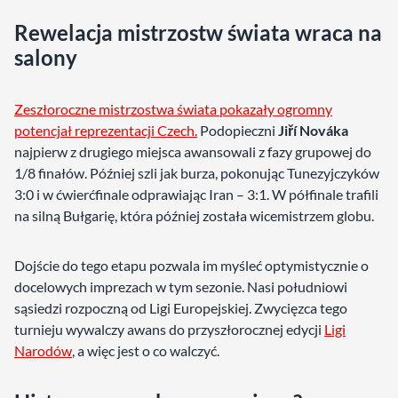
Rewelacja mistrzostw świata wraca na
salony
Zeszłoroczne mistrzostwa świata pokazały ogromny
potencjał reprezentacji Czech.
Podopieczni
Jiří Nováka
najpierw z drugiego miejsca awansowali z fazy grupowej do
1/8 finałów. Później szli jak burza, pokonując Tunezyjczyków
3:0 i w ćwierćfinale odprawiając Iran – 3:1. W półfinale trafili
na silną Bułgarię, która później została wicemistrzem globu.
Dojście do tego etapu pozwala im myśleć optymistycznie o
docelowych imprezach w tym sezonie. Nasi południowi
sąsiedzi rozpoczną od Ligi Europejskiej. Zwycięzca tego
turnieju wywalczy awans do przyszłorocznej edycji
Ligi
Narodów
, a więc jest o co walczyć.