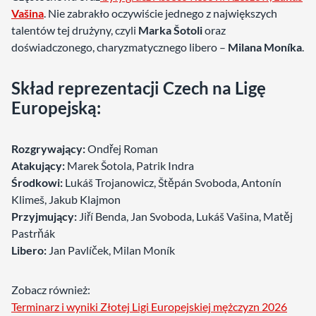
Vašina
. Nie zabrakło oczywiście jednego z największych
talentów tej drużyny, czyli
Marka Šotoli
oraz
doświadczonego, charyzmatycznego libero –
Milana Moníka
.
Skład reprezentacji Czech na Ligę
Europejską:
Rozgrywający:
Ondřej Roman
Atakujący:
Marek Šotola, Patrik Indra
Środkowi:
Lukáš Trojanowicz, Štěpán Svoboda, Antonín
Klimeš, Jakub Klajmon
Przyjmujący:
Jiří Benda, Jan Svoboda, Lukáš Vašina, Matěj
Pastrňák
Libero:
Jan Pavlíček, Milan Moník
Zobacz również:
Terminarz i wyniki Złotej Ligi Europejskiej mężczyzn 2026