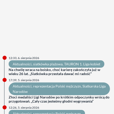
12:33, 6. sierpnia 2026
Aktualności
, 
siatkówka plażowa
, 
TAURON 1. Liga kobiet
Na chwilę wraca na boisko, choć karierę zakończyła już w
wieku 26 lat. „Siatkówka przestała dawać mi radość”
17:39, 5. sierpnia 2026
Aktualności
, 
reprezentacja Polski mężczyzn
, 
Siatkarska Liga
Narodów
Złoci medaliści Ligi Narodów po krótkim odpoczynku wrócą do
przygotowań. „Cały czas jesteśmy głodni wygrywania”
12:26, 5. sierpnia 2026
Aktualności
, 
reprezentacja Polski mężczyzn