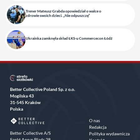
Trener Mateusz Grabda opowiedział o walce o
zdrowie swoich dzieci. „Nie odpuszczę”
Ukrainka zamknęła skład ŁKS-u Commercecon Łódź
Better Collective Poland Sp. z o.o.
Mogilska 43
31-545 Kraków
Polska
O nas
Redakcja
Better Collective A/S
Polityka wydawnicza
Sankt Annæ Plads 28