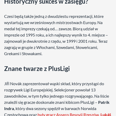
Historyczny sukces w zasięgu?
Czesi będą także jedną z dwudziestu reprezentacji, które
wystartują we wrześniowych mistrzostwach Europy. Na
medal tej imprezy czekają od… zawsze. Biorą udział w
imprezie od 1995 roku, a ich najlepszy wynik to 4. miejsce –
zajmowali je dwukrotnie z rzędu, w 1999 i 2001 roku. Teraz
zagrają w grupie z Włochami, Szwedami, Słoweńcami,
Grekami i Słowakami.
Znane twarze z PlusLigi
Jiří Novák zaprezentował wąski skład, który przystąpi do
rozgrywek Ligi Europejskiej. Selekcjoner powołał 13
zawodników, w tym tylko jednego rozgrywającego. Na liście
znaleźli się gracze doskonale znani kibicom PlusLigi –
Patrik
Indra
, który dwa sezony spędził w barwach Norwida
Częstochowa oraz
były gracz Asseco Resovii Rzeszów,
Lukáš