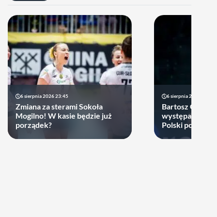
6 sierpnia 2026 23:45
6 sierpnia 2026 17:40
Zmiana za sterami Sokoła
Bartosz Gomułk
Mogilno! W kasie będzie już
występach w re
porządek?
Polski podjął de
zagra w najbliż