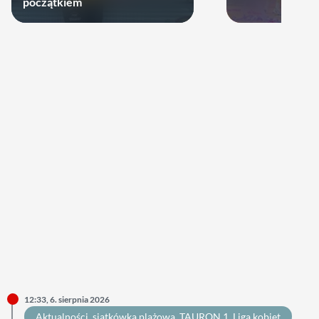
początkiem
12:33, 6. sierpnia 2026
Aktualności
, 
siatkówka plażowa
, 
TAURON 1. Liga kobiet