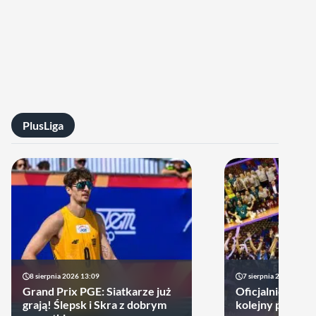
PlusLiga
8 sierpnia 2026 13:09
7 sierpnia 2026 14:18
Grand Prix PGE: Siatkarze już
Oficjalnie! Pols
grają! Ślepsk i Skra z dobrym
kolejny prestiż