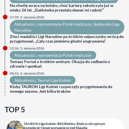
Na chwilę wraca na boisko, choć karierę zakończyła już w
wieku 26 lat. „Siatkówka przestała dawać mi radość”
17:39, 5. sierpnia 2026
Aktualności
, 
reprezentacja Polski mężczyzn
, 
Siatkarska Liga
Narodów
Złoci medaliści Ligi Narodów po krótkim odpoczynku wrócą do
przygotowań. „Cały czas jesteśmy głodni wygrywania”
12:26, 5. sierpnia 2026
Aktualności
, 
reprezentacja Polski mężczyzn
Tomasz Fornal o krótkim wolnym. Okazja do zadbania o
zdrowie i spotkań
00:41, 4. sierpnia 2026
Aktualności
, 
Tauron Liga Kobiet
Kluby TAURON Ligi Kobiet rozpoczęły przygotowania do
nowego sezonu. Jest kilka braków
TOP 5
TAURON Liga Kobiet: BKS Bielsko-Biała w okrojonym
komplecie! Nowe wyzwanie przed Klaudią