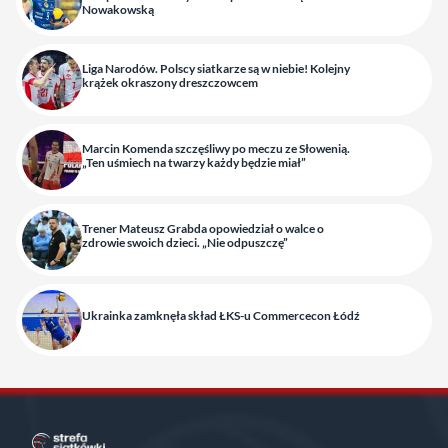
Nowakowską
Liga Narodów. Polscy siatkarze są w niebie! Kolejny
krążek okraszony dreszczowcem
Marcin Komenda szczęśliwy po meczu ze Słowenią.
„Ten uśmiech na twarzy każdy będzie miał”
Trener Mateusz Grabda opowiedział o walce o
zdrowie swoich dzieci. „Nie odpuszczę”
Ukrainka zamknęła skład ŁKS-u Commercecon Łódź