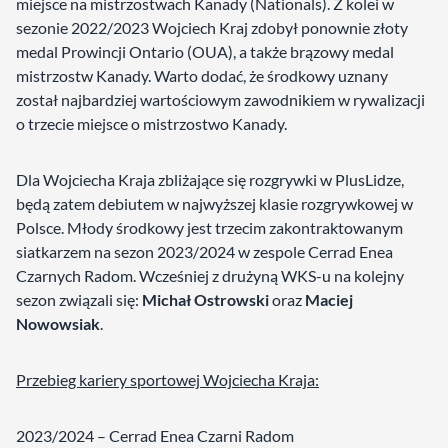
miejsce na mistrzostwach Kanady (Nationals). Z kolei w
sezonie 2022/2023 Wojciech Kraj zdobył ponownie złoty
medal Prowincji Ontario (OUA), a także brązowy medal
mistrzostw Kanady. Warto dodać, że środkowy uznany
został najbardziej wartościowym zawodnikiem w rywalizacji
o trzecie miejsce o mistrzostwo Kanady.
Dla Wojciecha Kraja zbliżające się rozgrywki w PlusLidze,
będą zatem debiutem w najwyższej klasie rozgrywkowej w
Polsce. Młody środkowy jest trzecim zakontraktowanym
siatkarzem na sezon 2023/2024 w zespole Cerrad Enea
Czarnych Radom. Wcześniej z drużyną WKS-u na kolejny
sezon związali się:
Michał Ostrowski
oraz
Maciej
Nowowsiak
.
Przebieg kariery sportowej Wojciecha Kraja:
2023/2024 – Cerrad Enea Czarni Radom