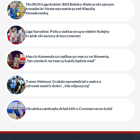
TAURON Liga Kobiet: BKS Bielsko-Biała w okrojonym
komplecie! Nowe wyzwanie przed Klaudią
Nowakowską
Liga Narodów. Polscy siatkarze są w niebie! Kolejny
krążek okraszony dreszczowcem
Marcin Komenda szczęśliwy po meczu ze Słowenią.
„Ten uśmiech na twarzy każdy będzie miał”
Trener Mateusz Grabda opowiedział o walce o
zdrowie swoich dzieci. „Nie odpuszczę”
Ukrainka zamknęła skład ŁKS-u Commercecon Łódź