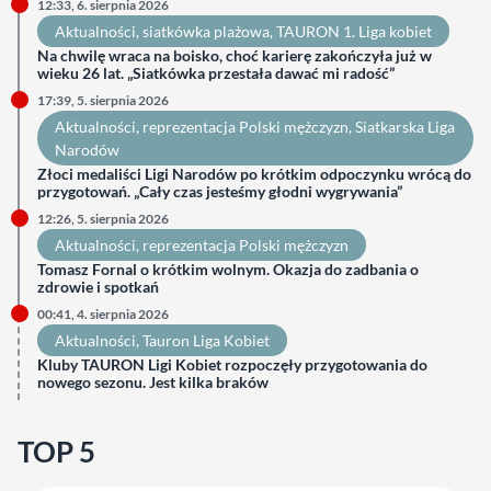
12:33, 6. sierpnia 2026
Aktualności
, 
siatkówka plażowa
, 
TAURON 1. Liga kobiet
Na chwilę wraca na boisko, choć karierę zakończyła już w
wieku 26 lat. „Siatkówka przestała dawać mi radość”
17:39, 5. sierpnia 2026
Aktualności
, 
reprezentacja Polski mężczyzn
, 
Siatkarska Liga
Narodów
Złoci medaliści Ligi Narodów po krótkim odpoczynku wrócą do
przygotowań. „Cały czas jesteśmy głodni wygrywania”
12:26, 5. sierpnia 2026
Aktualności
, 
reprezentacja Polski mężczyzn
Tomasz Fornal o krótkim wolnym. Okazja do zadbania o
zdrowie i spotkań
00:41, 4. sierpnia 2026
Aktualności
, 
Tauron Liga Kobiet
Kluby TAURON Ligi Kobiet rozpoczęły przygotowania do
nowego sezonu. Jest kilka braków
TOP 5