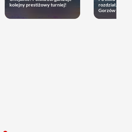
kolejny prestiżowy turniej!
rozdział. Cupru
Gorzów może d