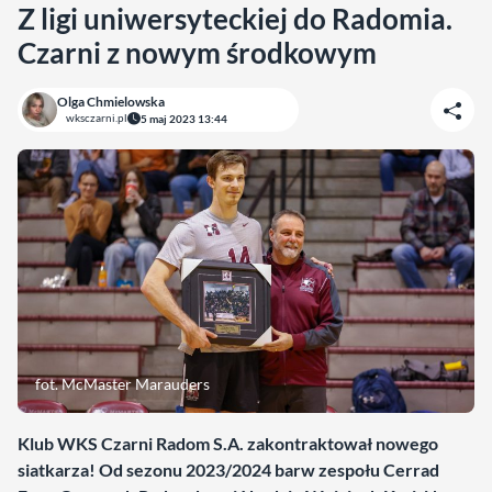
Z ligi uniwersyteckiej do Radomia.
Czarni z nowym środkowym
Olga Chmielowska
wksczarni.pl
5 maj 2023 13:44
fot. McMaster Marauders
Klub WKS Czarni Radom S.A. zakontraktował nowego
siatkarza! Od sezonu 2023/2024 barw zespołu Cerrad