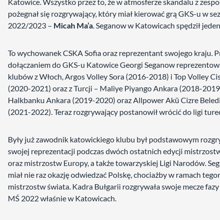
Katowice. Wszystko przez to, że w atmosferze skandalu z zesp
pożegnał się rozgrywający, który miał kierować grą GKS-u w se
2022/2023 –
Micah Ma’a
. Seganow w Katowicach spędził jeden
To wychowanek CSKA Sofia oraz reprezentant swojego kraju. P
dołączaniem do GKS-u Katowice Georgi Seganow reprezentow
klubów z Włoch, Argos Volley Sora (2016-2018) i Top Volley Ci
(2020-2021) oraz z Turcji – Maliye Piyango Ankara (2018-2019
Halkbanku Ankara (2019-2020) oraz Allpower Akü Cizre Beled
(2021-2022). Teraz rozgrywający postanowił wrócić do ligi turec
Były już zawodnik katowickiego klubu był podstawowym rozg
swojej reprezentacji podczas dwóch ostatnich edycji mistrzost
oraz mistrzostw Europy, a także towarzyskiej Ligi Narodów. S
miał nie raz okazję odwiedzać Polskę, chociażby w ramach teg
mistrzostw świata. Kadra Bułgarii rozgrywała swoje mecze faz
MŚ 2022 właśnie w Katowicach.