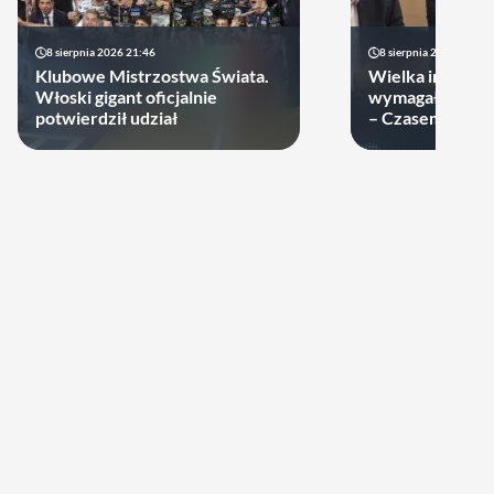
8 sierpnia 2026 21:46
8 sierpnia 2026 19:22
Klubowe Mistrzostwa Świata.
Wielka impreza
Włoski gigant oficjalnie
wymagała wielk
potwierdził udział
– Czasem warto
swoje ręce