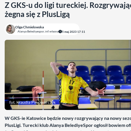
Z GKS-u do ligi tureckiej. Rozgrywają
żegna się z PlusLigą
Olga Chmielowska
Alanya Belediyespor, inf. własna
5 maj 2023 17:11
fot. Klaudia Piwowarczyk
W GKS-ie Katowice będzie nowy rozgrywający na nowy sez
PlusLigi. Turecki klub Alanya BelediyeSpor ogłosił bowiem ofi