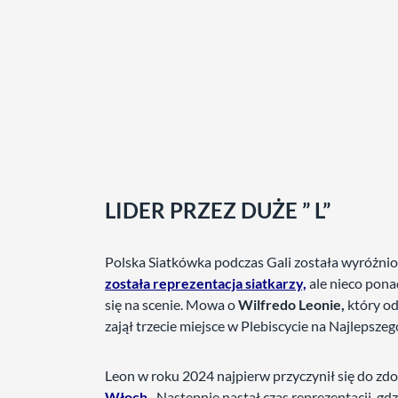
LIDER PRZEZ DUŻE ” L”
Polska Siatkówka podczas Gali została wyróżn
została reprezentacja siatkarzy,
ale nieco ponad
się na scenie. Mowa o
Wilfredo Leonie,
który od
zajął trzecie miejsce w Plebiscycie na Najlepsze
Leon w roku 2024 najpierw przyczynił się do zd
Włoch.
Następnie nastał czas reprezentacji, g