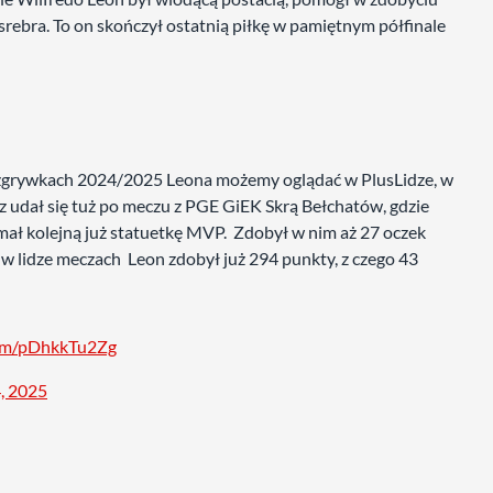
rebra. To on skończył ostatnią piłkę w pamiętnym półfinale
 rozgrywkach 2024/2025 Leona możemy oglądać w PlusLidze, w
 udał się tuż po meczu z PGE GiEK Skrą Bełchatów, gdzie
ymał kolejną już statuetkę MVP. Zdobył w nim aż 27 oczek
w lidze meczach Leon zdobył już 294 punkty, z czego 43
.com/pDhkkTu2Zg
, 2025