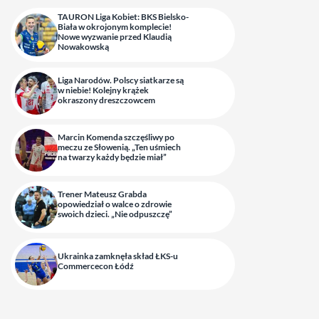
TAURON Liga Kobiet: BKS Bielsko-
Biała w okrojonym komplecie!
Nowe wyzwanie przed Klaudią
Nowakowską
Liga Narodów. Polscy siatkarze są
w niebie! Kolejny krążek
okraszony dreszczowcem
Marcin Komenda szczęśliwy po
meczu ze Słowenią. „Ten uśmiech
na twarzy każdy będzie miał”
Trener Mateusz Grabda
opowiedział o walce o zdrowie
swoich dzieci. „Nie odpuszczę”
Ukrainka zamknęła skład ŁKS-u
Commercecon Łódź