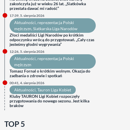
zakończyła już w wieku 26 lat. „Siatkówka
przestała dawać mi radość”
17:39, 5. sierpnia 2026
Aktualności
, 
reprezentacja Polski
mężczyzn
, 
Siatkarska Liga Narodów
Złoci medaliści Ligi Narodów po krótkim
odpoczynku wrócą do przygotowań. „Cały czas
jesteśmy głodni wygrywania”
12:26, 5. sierpnia 2026
Aktualności
, 
reprezentacja Polski
mężczyzn
Tomasz Fornal o krótkim wolnym. Okazja do
zadbania o zdrowie i spotkań
00:41, 4. sierpnia 2026
Aktualności
, 
Tauron Liga Kobiet
Kluby TAURON Ligi Kobiet rozpoczęły
przygotowania do nowego sezonu. Jest kilka
braków
TOP 5