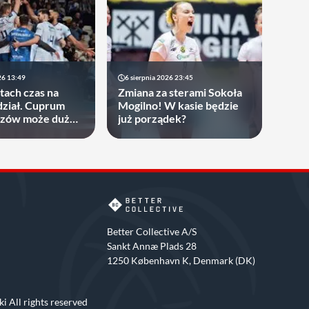
26 13:49
6 sierpnia 2026 23:45
atach czas na
Zmiana za sterami Sokoła
ział. Cuprum
Mogilno! W kasie będzie
rzów może dużo
już porządek?
Better Collective A/S
Sankt Annæ Plads 28
1250 København K, Denmark (DK)
i All rights reserved