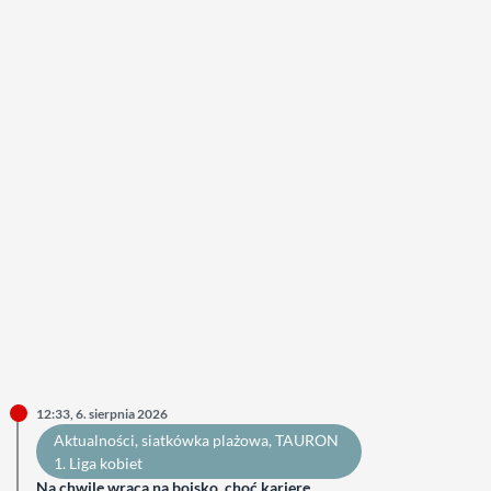
12:33, 6. sierpnia 2026
Aktualności
, 
siatkówka plażowa
, 
TAURON
1. Liga kobiet
Na chwilę wraca na boisko, choć karierę