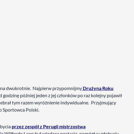
iona dwukrotnie. Najpierw przypomnijmy
Drużyną Roku
 godzinę później jeden z jej członków po raz kolejny pojawił
ebrał tym razem wyróżnienie indywidualne. Przyjmujący
go Sportowca Polski.
obycia
przez zespół z Perugii mistrzostwa
dzie Wilfredo Leon był wiodącą postacią, pomógł w zdobyciu