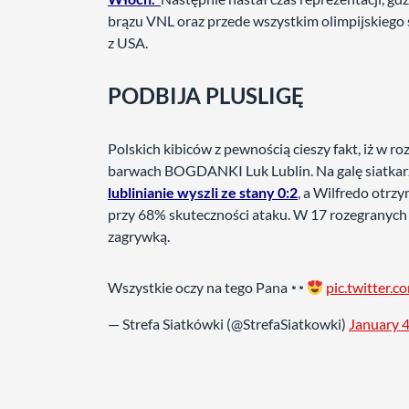
brązu VNL oraz przede wszystkim olimpijskiego s
z USA.
PODBIJA PLUSLIGĘ
Polskich kibiców z pewnością cieszy fakt, iż w
barwach BOGDANKI Luk Lublin. Na galę siatkarz
lublinianie wyszli ze stany 0:2
, a Wilfredo otrz
przy 68% skuteczności ataku. W 17 rozegranych 
zagrywką.
Wszystkie oczy na tego Pana
pic.twitter
— Strefa Siatkówki (@StrefaSiatkowki)
January 4