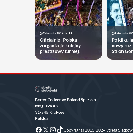
7 sierpnia 2026 14:18
7 sierpnia 20
Oficjalnie! Polska
Po kilku l
zorganizuje kolejny
nowy rozd
prestiżowy turniej!
Stilon Go
zyskać
Better Collective Poland Sp. z o.o.
Mogilska 43
31-545 Kraków
Polska
Facebook
X
Instagram
TikTok
Copyrights 2015-2024 Strefa Siatkówk