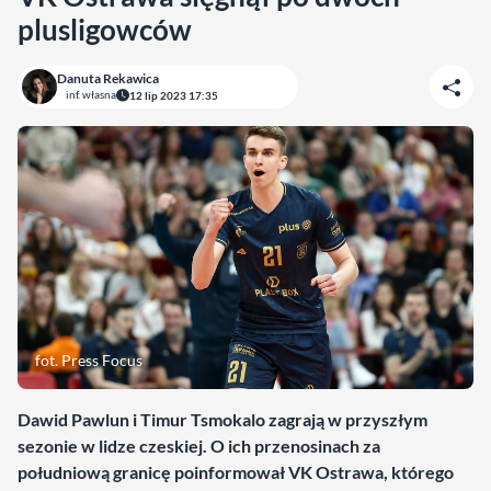
plusligowców
Danuta Rekawica
inf. własna
12 lip 2023 17:35
fot. Press Focus
Dawid Pawlun i Timur Tsmokalo zagrają w przyszłym
sezonie w lidze czeskiej. O ich przenosinach za
południową granicę poinformował VK Ostrawa, którego