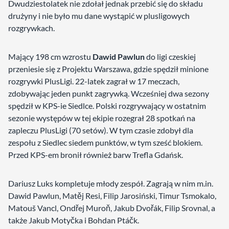
Dwudziestolatek nie zdołał jednak przebić się do składu
drużyny i nie było mu dane wystąpić w plusligowych
rozgrywkach.
Mający 198 cm wzrostu
Dawid Pawlun
do ligi czeskiej
przeniesie się z Projektu Warszawa, gdzie spędził minione
rozgrywki PlusLigi. 22-latek zagrał w 17 meczach,
zdobywając jeden punkt zagrywką. Wcześniej dwa sezony
spędził w KPS-ie Siedlce. Polski rozgrywający w ostatnim
sezonie występów w tej ekipie rozegrał 28 spotkań na
zapleczu PlusLigi (70 setów). W tym czasie zdobył dla
zespołu z Siedlec siedem punktów, w tym sześć blokiem.
Przed KPS-em bronił również barw Trefla Gdańsk.
Dariusz Luks kompletuje młody zespół. Zagrają w nim m.in.
Dawid Pawlun, Matěj Resi, Filip Jarosiński, Timur Tsmokalo,
Matouš Vancl, Ondřej Muroň, Jakub Dvořák, Filip Srovnal, a
także Jakub Motyčka i Bohdan Ptáčk.