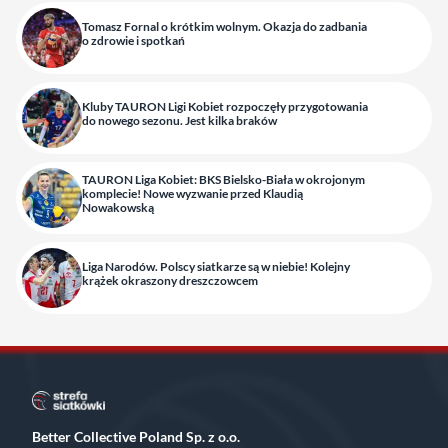
Tomasz Fornal o krótkim wolnym. Okazja do zadbania
o zdrowie i spotkań
Kluby TAURON Ligi Kobiet rozpoczęły przygotowania
do nowego sezonu. Jest kilka braków
TAURON Liga Kobiet: BKS Bielsko-Biała w okrojonym
komplecie! Nowe wyzwanie przed Klaudią
Nowakowską
Liga Narodów. Polscy siatkarze są w niebie! Kolejny
krążek okraszony dreszczowcem
Better Collective Poland Sp. z o.o.