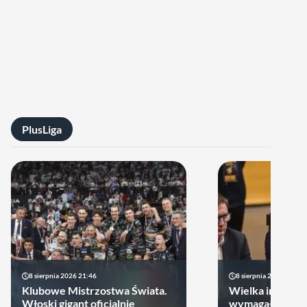
PlusLiga
8 sierpnia 2026 21:46
8 sierpnia 2026 19:22
Klubowe Mistrzostwa Świata.
Wielka impreza
Włoski gigant oficjalnie
wymagała wielk