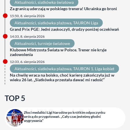
Aktualności
, 
siatkówka światowa
Za granicą uderzają w polskiego trenera! Ukrainka go broni
15:50, 8. sierpnia 2026
Aktualności
, 
siatkówka plażowa
, 
TAURON Liga
Grand Prix PGE: Jedni zaskoczyli, drudzy poniżej oczekiwań
14:33, 8. sierpnia 2026
Aktualności
, 
turnieje światowe
Klubowe Mistrzosta Świata w Polsce. Trener nie kryje
zadowolenia
12:33, 6. sierpnia 2026
Aktualności
, 
siatkówka plażowa
, 
TAURON 1. Liga kobiet
Na chwilę wraca na boisko, choć karierę zakończyła już w
wieku 26 lat. „Siatkówka przestała dawać mi radość”
TOP 5
Złoci medaliści Ligi Narodów po krótkim odpoczynku
wrócą do przygotowań. „Cały czas jesteśmy głodni
wygrywania”