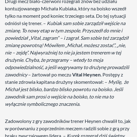
Drugi mecz biało-czerwoni rozegrali znów bez udziału
kontuzjowanego Michała Kubiaka, który na boisko wszedł
tylko na moment pod koniec trzeciego seta. Do tej sytuacji
odniósł się trener. –
Kubiak sam sobie zarządził wejście na
zmianę. To nowy etap w tym zespole. Przyszedł do mnie i
powiedział „Vital, zagram” – i zagrał. Sam sobie też zarządził
zmianę powrotną! Mówiłem „Michał, możesz zostać”, „nie,
nie – zejdę”. Najwyraźniej to nie ja jestem trenerem w tej
drużynie. Chyba, że przegramy – wtedy to moja
odpowiedzialność, a jeśli wygrywamy to drużynę prowadzili
zawodnicy
– żartował po meczu
Vital
Heynen
. Postępy z
stanie zdrowia kapitana drużyny skomentował: –
Myślę, że
Michał jest blisko, bardzo blisko powrotu na boisko. Jeśli
zawodnik sam prosi o wejście na boisko, to nie ma to
wyłącznie symbolicznego znaczenia.
Zadowolony z gry zawodników trener Heynen chwalił to, jak
w porównaniu z poprzednim meczem radzili sobie z grą przy
braku zwyczajowego lidera. –
Kurek rozegrał dziś świetny