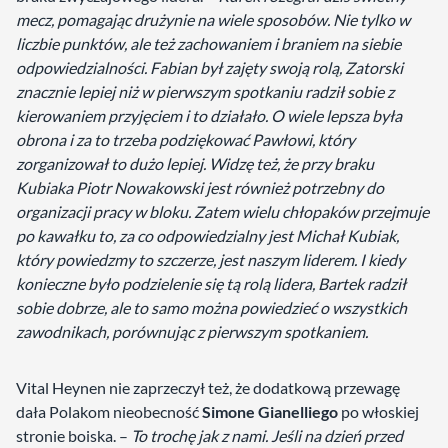
mecz, pomagając drużynie na wiele sposobów. Nie tylko w
liczbie punktów, ale też zachowaniem i braniem na siebie
odpowiedzialności. Fabian był zajęty swoją rolą, Zatorski
znacznie lepiej niż w pierwszym spotkaniu radził sobie z
kierowaniem przyjęciem i to działało. O wiele lepsza była
obrona i za to trzeba podziękować Pawłowi, który
zorganizował to dużo lepiej. Widzę też, że przy braku
Kubiaka Piotr Nowakowski jest również potrzebny do
organizacji pracy w bloku. Zatem wielu chłopaków przejmuje
po kawałku to, za co odpowiedzialny jest Michał Kubiak,
który powiedzmy to szczerze, jest naszym liderem. I kiedy
konieczne było podzielenie się tą rolą lidera, Bartek radził
sobie dobrze, ale to samo można powiedzieć o wszystkich
zawodnikach, porównując z pierwszym spotkaniem.
Vital Heynen nie zaprzeczył też, że dodatkową przewagę
dała Polakom nieobecność
Simone
Gianelliego
po włoskiej
stronie boiska. –
To trochę jak z nami. Jeśli na dzień przed