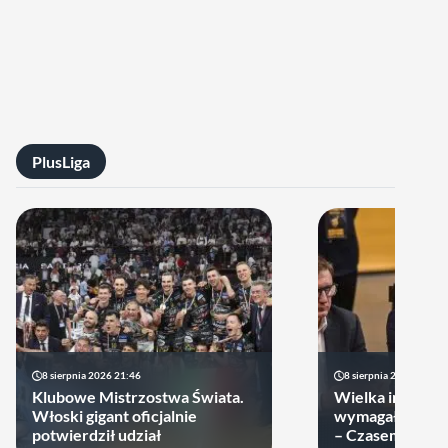
PlusLiga
8 sierpnia 2026 21:46
8 sierpnia 2026 19:22
Klubowe Mistrzostwa Świata.
Wielka impreza
Włoski gigant oficjalnie
wymagała wielk
potwierdził udział
– Czasem warto