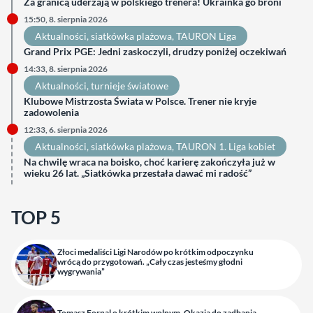
Za granicą uderzają w polskiego trenera! Ukrainka go broni
15:50, 8. sierpnia 2026
Aktualności
, 
siatkówka plażowa
, 
TAURON Liga
Grand Prix PGE: Jedni zaskoczyli, drudzy poniżej oczekiwań
14:33, 8. sierpnia 2026
Aktualności
, 
turnieje światowe
Klubowe Mistrzosta Świata w Polsce. Trener nie kryje
zadowolenia
12:33, 6. sierpnia 2026
Aktualności
, 
siatkówka plażowa
, 
TAURON 1. Liga kobiet
Na chwilę wraca na boisko, choć karierę zakończyła już w
wieku 26 lat. „Siatkówka przestała dawać mi radość”
TOP 5
Złoci medaliści Ligi Narodów po krótkim odpoczynku
wrócą do przygotowań. „Cały czas jesteśmy głodni
wygrywania”
Tomasz Fornal o krótkim wolnym. Okazja do zadbania