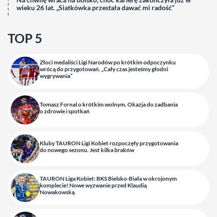
wieku 26 lat. „Siatkówka przestała dawać mi radość”
TOP 5
Złoci medaliści Ligi Narodów po krótkim odpoczynku
wrócą do przygotowań. „Cały czas jesteśmy głodni
wygrywania”
Tomasz Fornal o krótkim wolnym. Okazja do zadbania
o zdrowie i spotkań
Kluby TAURON Ligi Kobiet rozpoczęły przygotowania
do nowego sezonu. Jest kilka braków
TAURON Liga Kobiet: BKS Bielsko-Biała w okrojonym
komplecie! Nowe wyzwanie przed Klaudią
Nowakowską