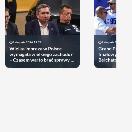
8 sierpnia 2026 19:22
8 sierpnia 2026 18:33
Wielka impreza w Polsce
Grand Prix PGE.
wymagała wielkiego zachodu?
finałowy wyłon
– Czasem warto brać sprawy w
Bełchatowianie 
swoje ręce
niepokonani.