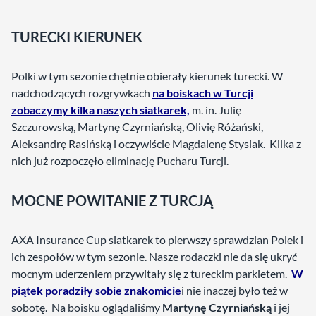
TURECKI KIERUNEK
Polki w tym sezonie chętnie obierały kierunek turecki. W
nadchodzących rozgrywkach
na boiskach w Turcji
zobaczymy kilka naszych siatkarek,
m. in. Julię
Szczurowską, Martynę Czyrniańską, Olivię Różański,
Aleksandrę Rasińską i oczywiście Magdalenę Stysiak. Kilka z
nich już rozpoczęło eliminację Pucharu Turcji.
MOCNE POWITANIE Z TURCJĄ
AXA Insurance Cup siatkarek to pierwszy sprawdzian Polek i
ich zespołów w tym sezonie. Nasze rodaczki nie da się ukryć
mocnym uderzeniem przywitały się z tureckim parkietem.
W
piątek poradziły sobie znakomicie
i nie inaczej było też w
sobotę. Na boisku oglądaliśmy
Martynę Czyrniańską
i jej