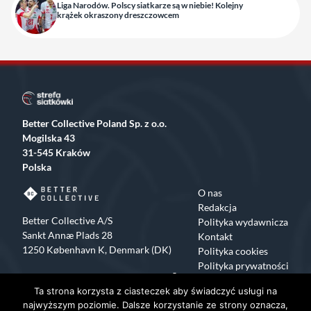
Liga Narodów. Polscy siatkarze są w niebie! Kolejny
krążek okraszony dreszczowcem
Better Collective Poland Sp. z o.o.
Mogilska 43
31-545 Kraków
Polska
O nas
Redakcja
Better Collective A/S
Polityka wydawnicza
Sankt Annæ Plads 28
Kontakt
1250 København K, Denmark (DK)
Polityka cookies
Polityka prywatności
Facebook
X
Instagram
TikTok
Ta strona korzysta z ciasteczek aby świadczyć usługi na
Copyrights 2015-2024 Strefa Siatkówki All rights reserved
najwyższym poziomie. Dalsze korzystanie ze strony oznacza,