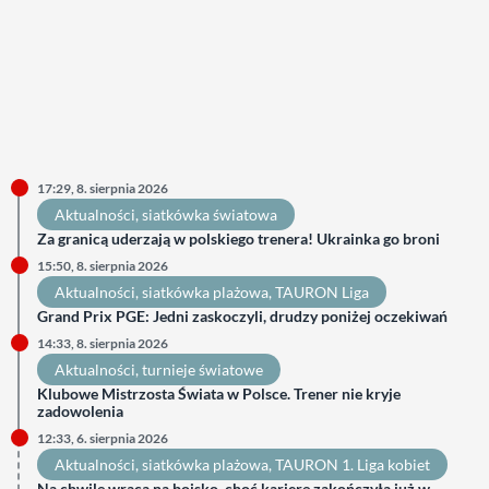
17:29, 8. sierpnia 2026
Aktualności
, 
siatkówka światowa
Za granicą uderzają w polskiego trenera! Ukrainka go broni
15:50, 8. sierpnia 2026
Aktualności
, 
siatkówka plażowa
, 
TAURON Liga
Grand Prix PGE: Jedni zaskoczyli, drudzy poniżej oczekiwań
14:33, 8. sierpnia 2026
Aktualności
, 
turnieje światowe
Klubowe Mistrzosta Świata w Polsce. Trener nie kryje
zadowolenia
12:33, 6. sierpnia 2026
Aktualności
, 
siatkówka plażowa
, 
TAURON 1. Liga kobiet
Na chwilę wraca na boisko, choć karierę zakończyła już w