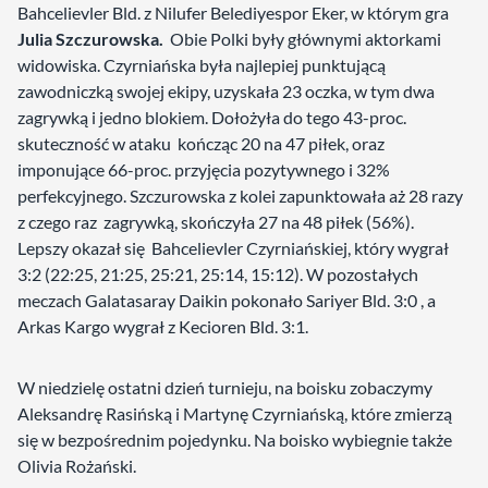
Bahcelievler Bld. z Nilufer Belediyespor Eker, w którym gra
Julia Szczurowska.
Obie Polki były głównymi aktorkami
widowiska. Czyrniańska była najlepiej punktującą
zawodniczką swojej ekipy, uzyskała 23 oczka, w tym dwa
zagrywką i jedno blokiem. Dołożyła do tego 43-proc.
skuteczność w ataku kończąc 20 na 47 piłek, oraz
imponujące 66-proc. przyjęcia pozytywnego i 32%
perfekcyjnego. Szczurowska z kolei zapunktowała aż 28 razy
z czego raz zagrywką, skończyła 27 na 48 piłek (56%).
Lepszy okazał się Bahcelievler Czyrniańskiej, który wygrał
3:2 (22:25, 21:25, 25:21, 25:14, 15:12). W pozostałych
meczach Galatasaray Daikin pokonało Sariyer Bld. 3:0 , a
Arkas Kargo wygrał z Kecioren Bld. 3:1.
W niedzielę ostatni dzień turnieju, na boisku zobaczymy
Aleksandrę Rasińską i Martynę Czyrniańską, które zmierzą
się w bezpośrednim pojedynku. Na boisko wybiegnie także
Olivia Rożański.