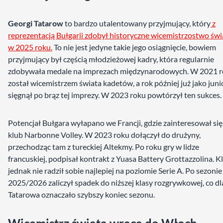
Georgi Tatarow
to bardzo utalentowany przyjmujący, który
z
reprezentacją Bułgarii zdobył historyczne wicemistrzostwo świ
w 2025 roku.
To nie jest jedyne takie jego osiągnięcie, bowiem
przyjmujący był częścią młodzieżowej kadry, która regularnie
zdobywała medale na imprezach międzynarodowych. W 2021 
został wicemistrzem świata kadetów, a rok później już jako junio
sięgnął po brąz tej imprezy. W 2023 roku powtórzył ten sukces.
Potencjał Bułgara wyłapano we Francji, gdzie zainteresował si
klub Narbonne Volley. W 2023 roku dołączył do drużyny,
przechodząc tam z tureckiej Altekmy. Po roku gry w lidze
francuskiej, podpisał kontrakt z Yuasa Battery Grottazzolina. K
jednak nie radził sobie najlepiej na poziomie Serie A. Po sezonie
2025/2026 zaliczył spadek do niższej klasy rozgrywkowej, co dl
Tatarowa oznaczało szybszy koniec sezonu.