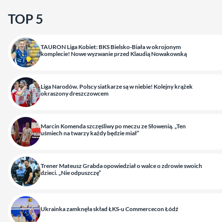
TOP 5
TAURON Liga Kobiet: BKS Bielsko-Biała w okrojonym
komplecie! Nowe wyzwanie przed Klaudią Nowakowską
Liga Narodów. Polscy siatkarze są w niebie! Kolejny krążek
okraszony dreszczowcem
Marcin Komenda szczęśliwy po meczu ze Słowenią. „Ten
uśmiech na twarzy każdy będzie miał”
Trener Mateusz Grabda opowiedział o walce o zdrowie swoich
dzieci. „Nie odpuszczę”
Ukrainka zamknęła skład ŁKS-u Commercecon Łódź