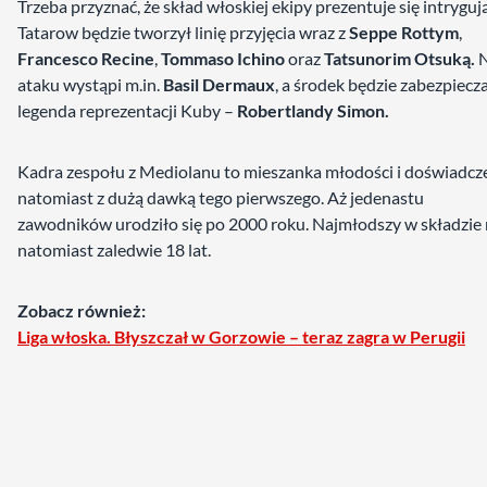
Trzeba przyznać, że skład włoskiej ekipy prezentuje się intryguj
Tatarow będzie tworzył linię przyjęcia wraz z
Seppe Rottym
,
Francesco Recine
,
Tommaso Ichino
oraz
Tatsunorim Otsuką.
ataku wystąpi m.in.
Basil Dermaux
, a środek będzie zabezpiecz
legenda reprezentacji Kuby –
Robertlandy Simon.
Kadra zespołu z Mediolanu to mieszanka młodości i doświadcze
natomiast z dużą dawką tego pierwszego. Aż jedenastu
zawodników urodziło się po 2000 roku. Najmłodszy w składzie
natomiast zaledwie 18 lat.
Zobacz również:
Liga włoska. Błyszczał w Gorzowie – teraz zagra w Perugii