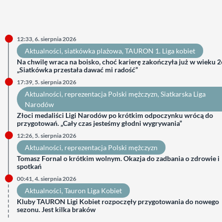
12:33, 6. sierpnia 2026
Aktualności
, 
siatkówka plażowa
, 
TAURON 1. Liga kobiet
Na chwilę wraca na boisko, choć karierę zakończyła już w wieku 26
„Siatkówka przestała dawać mi radość”
17:39, 5. sierpnia 2026
Aktualności
, 
reprezentacja Polski mężczyzn
, 
Siatkarska Liga
Narodów
Złoci medaliści Ligi Narodów po krótkim odpoczynku wrócą do
przygotowań. „Cały czas jesteśmy głodni wygrywania”
12:26, 5. sierpnia 2026
Aktualności
, 
reprezentacja Polski mężczyzn
Tomasz Fornal o krótkim wolnym. Okazja do zadbania o zdrowie i
spotkań
00:41, 4. sierpnia 2026
Aktualności
, 
Tauron Liga Kobiet
Kluby TAURON Ligi Kobiet rozpoczęły przygotowania do nowego
sezonu. Jest kilka braków