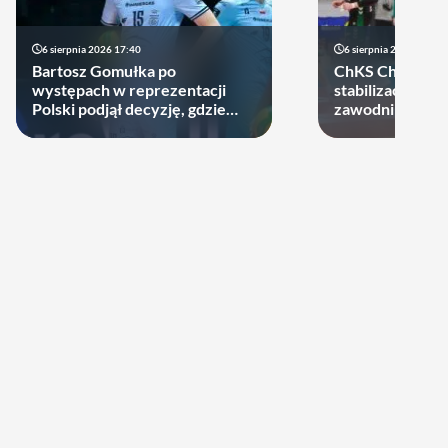
6 sierpnia 2026 17:40
6 sierpnia 2026 10:14
Bartosz Gomułka po
ChKS Chełm sta
występach w reprezentacji
stabilizację. D
Polski podjął decyzję, gdzie
zawodników zost
zagra w najbliższych sezonach!