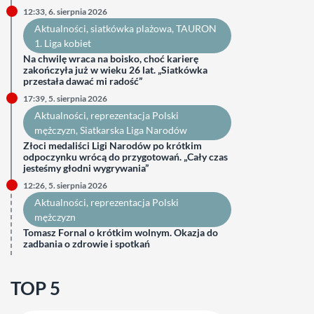
12:33, 6. sierpnia 2026
Aktualności
, 
siatkówka plażowa
, 
TAURON
1. Liga kobiet
Na chwilę wraca na boisko, choć karierę
zakończyła już w wieku 26 lat. „Siatkówka
przestała dawać mi radość”
17:39, 5. sierpnia 2026
Aktualności
, 
reprezentacja Polski
mężczyzn
, 
Siatkarska Liga Narodów
Złoci medaliści Ligi Narodów po krótkim
odpoczynku wrócą do przygotowań. „Cały czas
jesteśmy głodni wygrywania”
12:26, 5. sierpnia 2026
Aktualności
, 
reprezentacja Polski
mężczyzn
Tomasz Fornal o krótkim wolnym. Okazja do
zadbania o zdrowie i spotkań
TOP 5