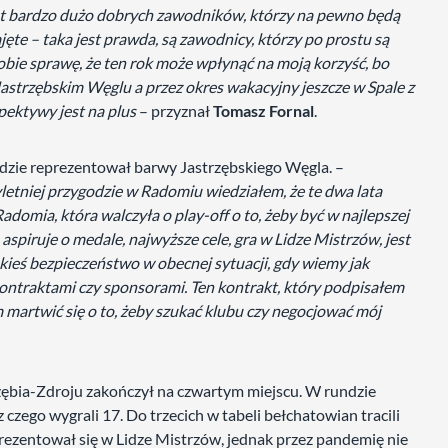
est bardzo dużo dobrych zawodników, którzy na pewno będą
ajęte – taka jest prawda, są zawodnicy, którzy po prostu są
 sobie sprawę, że ten rok może wpłynąć na moją korzyść, bo
Jastrzębskim Węglu a przez okres wakacyjny jeszcze w Spale z
spektywy jest na plus
– przyznał
Tomasz Fornal
.
dzie reprezentował barwy Jastrzębskiego Węgla. –
yletniej przygodzie w Radomiu wiedziałem, że te dwa lata
domia, która walczyła o play-off o to, żeby być w najlepszej
 aspiruje o medale, najwyższe cele, gra w Lidze Mistrzów, jest
kieś bezpieczeństwo w obecnej sytuacji, gdy wiemy jak
kontraktami czy sponsorami. Ten kontrakt, który podpisałem
 martwić się o to, żeby szukać klubu czy negocjować mój
zębia-Zdroju zakończył na czwartym miejscu. W rundzie
z czego wygrali 17. Do trzecich w tabeli bełchatowian tracili
rezentował się w Lidze Mistrzów, jednak przez pandemię nie