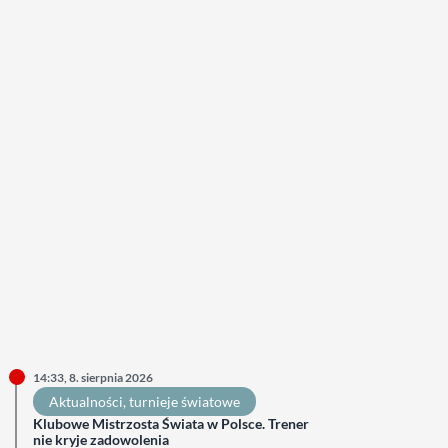
14:33, 8. sierpnia 2026
Aktualności
, 
turnieje światowe
Klubowe Mistrzosta Świata w Polsce. Trener
nie kryje zadowolenia