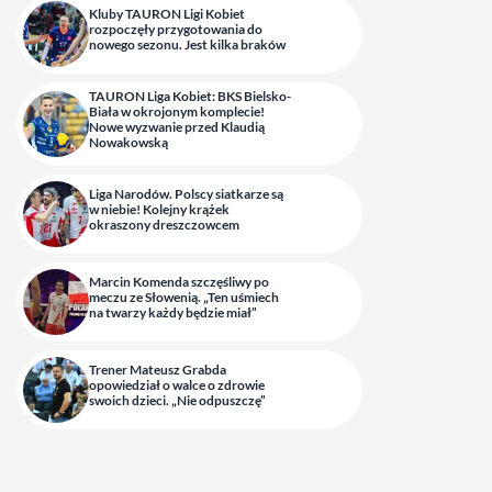
Kluby TAURON Ligi Kobiet
rozpoczęły przygotowania do
nowego sezonu. Jest kilka braków
TAURON Liga Kobiet: BKS Bielsko-
Biała w okrojonym komplecie!
Nowe wyzwanie przed Klaudią
Nowakowską
Liga Narodów. Polscy siatkarze są
w niebie! Kolejny krążek
okraszony dreszczowcem
Marcin Komenda szczęśliwy po
meczu ze Słowenią. „Ten uśmiech
na twarzy każdy będzie miał”
Trener Mateusz Grabda
opowiedział o walce o zdrowie
swoich dzieci. „Nie odpuszczę”