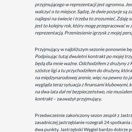
przyjmującego w reprezentacji jest ogromna. J
walczyć o to miejsce. Sądzę, że dwie pozycje są z
najlepsi na świecie i trzeba to zrozumieć. Zdaję
jest to kolejny rok, który mogę przepracować w 
reprezentacją. Przeniesienie igrzysk z mojej per
Przyjmujący w najbliższym sezonie ponownie bę
Podpisując tutaj dwuletni kontrakt po mojej trz
będą dla mnie ważne. Odchodziłem z drużyny z Ra
szóstce ligi a tu przychodziłem do drużyny, która
na międzynarodowej arenie, więc na pewno to ja
wygląda teraz sytuacja z finansami klubowymi, 
na dwa lata dał mi bezpieczeństwo, nie musiałem
kontrakt
– zauważył przyjmujący.
Przedwcześnie zakończony sezon zespół z Jastr
zasadniczej jastrzębianie rozegrali 24 spotkania 
dwa punkty. Jastrzębski Węgiel bardzo dobrze p