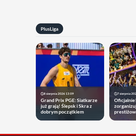
PlusLiga
8 sierpnia 2026 13:09
7 sierpnia 20
Grand Prix PGE: Siatkarze
Oficjalnie
już grają! Ślepsk i Skra z
zorganizu
dobrym początkiem
prestiżow