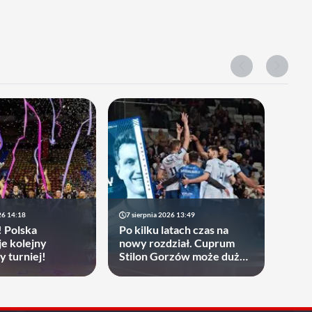
26 14:18
7 sierpnia 2026 13:49
! Polska
Po kilku latach czas na
je kolejny
nowy rozdział. Cuprum
y turniej!
Stilon Gorzów może dużo
zyskać