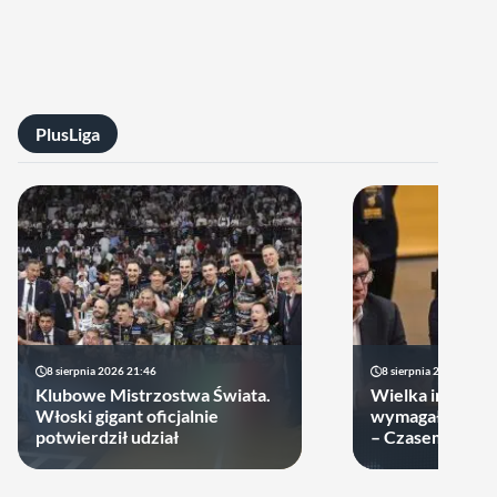
PlusLiga
8 sierpnia 2026 21:46
8 sierpnia 2026 19:22
Klubowe Mistrzostwa Świata.
Wielka impreza
Włoski gigant oficjalnie
wymagała wielk
potwierdził udział
– Czasem warto
swoje ręce