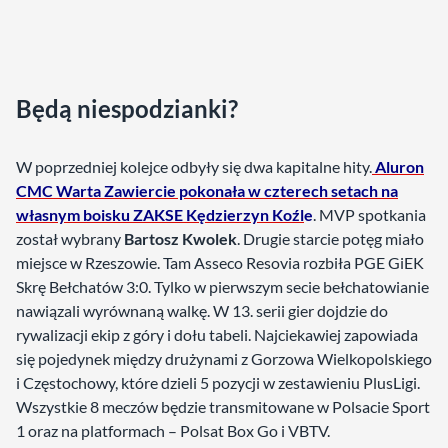
Będą niespodzianki?
W poprzedniej kolejce odbyły się dwa kapitalne hity.
Aluron
CMC Warta Zawiercie pokonała w czterech setach na
własnym boisku ZAKSE Kędzierzyn Koźl
e
. MVP spotkania
został wybrany
Bartosz Kwolek
. Drugie starcie potęg miało
miejsce w Rzeszowie. Tam Asseco Resovia rozbiła PGE GiEK
Skrę Bełchatów 3:0. Tylko w pierwszym secie bełchatowianie
nawiązali wyrównaną walkę. W 13. serii gier dojdzie do
rywalizacji ekip z góry i dołu tabeli. Najciekawiej zapowiada
się pojedynek między drużynami z Gorzowa Wielkopolskiego
i Częstochowy, które dzieli 5 pozycji w zestawieniu PlusLigi.
Wszystkie 8 meczów będzie transmitowane w Polsacie Sport
1 oraz na platformach – Polsat Box Go i VBTV.