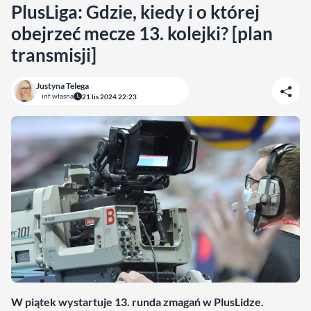
PlusLiga: Gdzie, kiedy i o której
obejrzeć mecze 13. kolejki? [plan
transmisji]
Justyna Telega
inf. własna
21 lis 2024 22:23
W piątek wystartuje 13. runda zmagań w PlusLidze.