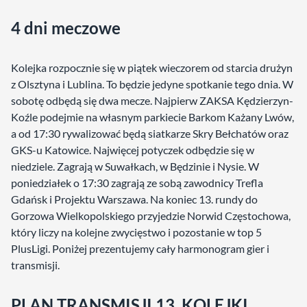
4 dni meczowe
Kolejka rozpocznie się w piątek wieczorem od starcia drużyn
z Olsztyna i Lublina. To będzie jedyne spotkanie tego dnia. W
sobotę odbędą się dwa mecze. Najpierw ZAKSA Kędzierzyn-
Koźle podejmie na własnym parkiecie Barkom Każany Lwów,
a od 17:30 rywalizować będą siatkarze Skry Bełchatów oraz
GKS-u Katowice. Najwięcej potyczek odbędzie się w
niedziele. Zagrają w Suwałkach, w Będzinie i Nysie. W
poniedziałek o 17:30 zagrają ze sobą zawodnicy Trefla
Gdańsk i Projektu Warszawa. Na koniec 13. rundy do
Gorzowa Wielkopolskiego przyjedzie Norwid Częstochowa,
który liczy na kolejne zwycięstwo i pozostanie w top 5
PlusLigi. Poniżej prezentujemy cały harmonogram gier i
transmisji.
PLAN TRANSMISJI 13. KOLEJKI