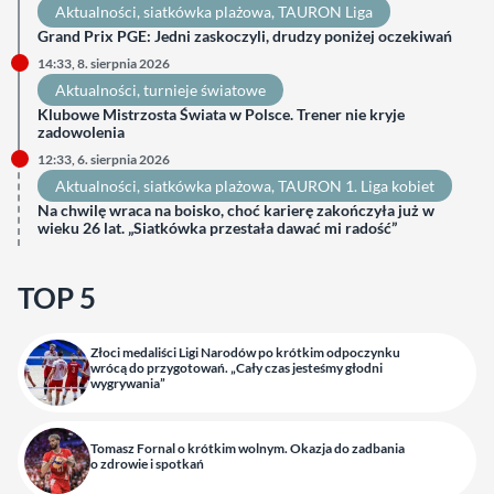
Aktualności
, 
siatkówka plażowa
, 
TAURON Liga
Grand Prix PGE: Jedni zaskoczyli, drudzy poniżej oczekiwań
14:33, 8. sierpnia 2026
Aktualności
, 
turnieje światowe
Klubowe Mistrzosta Świata w Polsce. Trener nie kryje
zadowolenia
12:33, 6. sierpnia 2026
Aktualności
, 
siatkówka plażowa
, 
TAURON 1. Liga kobiet
Na chwilę wraca na boisko, choć karierę zakończyła już w
wieku 26 lat. „Siatkówka przestała dawać mi radość”
TOP 5
Złoci medaliści Ligi Narodów po krótkim odpoczynku
wrócą do przygotowań. „Cały czas jesteśmy głodni
wygrywania”
Tomasz Fornal o krótkim wolnym. Okazja do zadbania
o zdrowie i spotkań