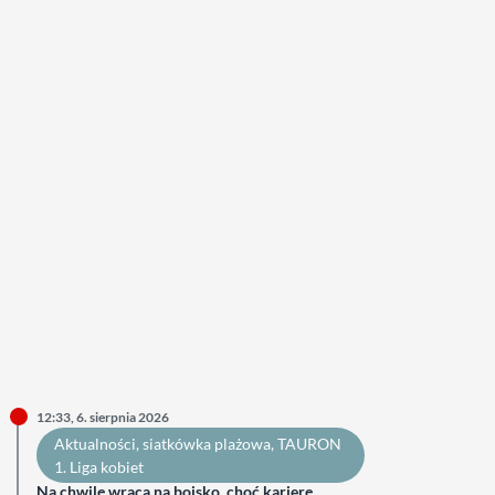
12:33, 6. sierpnia 2026
Aktualności
, 
siatkówka plażowa
, 
TAURON
1. Liga kobiet
Na chwilę wraca na boisko, choć karierę