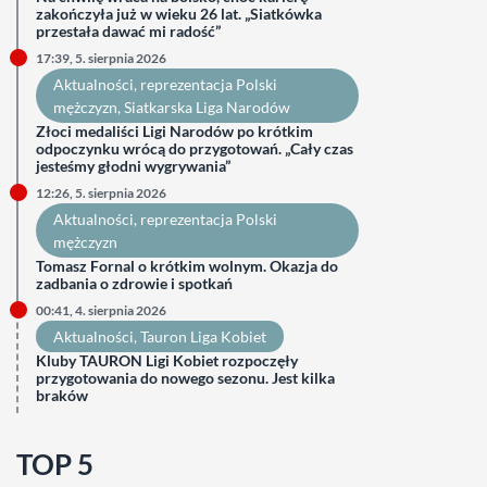
zakończyła już w wieku 26 lat. „Siatkówka
przestała dawać mi radość”
17:39, 5. sierpnia 2026
Aktualności
, 
reprezentacja Polski
mężczyzn
, 
Siatkarska Liga Narodów
Złoci medaliści Ligi Narodów po krótkim
odpoczynku wrócą do przygotowań. „Cały czas
jesteśmy głodni wygrywania”
12:26, 5. sierpnia 2026
Aktualności
, 
reprezentacja Polski
mężczyzn
Tomasz Fornal o krótkim wolnym. Okazja do
zadbania o zdrowie i spotkań
00:41, 4. sierpnia 2026
Aktualności
, 
Tauron Liga Kobiet
Kluby TAURON Ligi Kobiet rozpoczęły
przygotowania do nowego sezonu. Jest kilka
braków
TOP 5