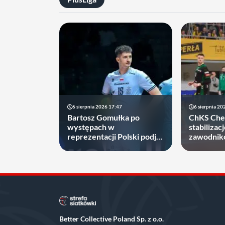
6 sierpnia 2026 17:47
6 sierpnia 20
Bartosz Gomułka po
ChKS Cheł
występach w
stabiliza
reprezentacji Polski podjął
zawodnikó
decyzję, gdzie zagra w
dłużej
najbliższych sezonach!
Better Collective Poland Sp. z o.o.