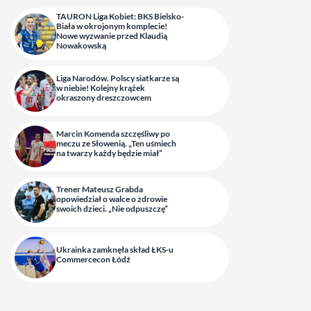
TAURON Liga Kobiet: BKS Bielsko-
Biała w okrojonym komplecie!
Nowe wyzwanie przed Klaudią
Nowakowską
Liga Narodów. Polscy siatkarze są
w niebie! Kolejny krążek
okraszony dreszczowcem
Marcin Komenda szczęśliwy po
meczu ze Słowenią. „Ten uśmiech
na twarzy każdy będzie miał”
Trener Mateusz Grabda
opowiedział o walce o zdrowie
swoich dzieci. „Nie odpuszczę”
Ukrainka zamknęła skład ŁKS-u
Commercecon Łódź