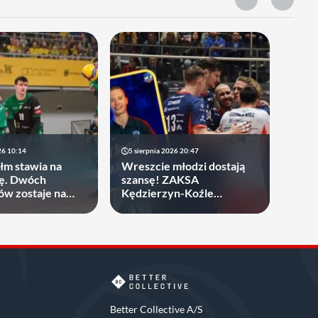
26 10:14
5 sierpnia 2026 20:47
m stawia na
Wreszcie młodzi dostają
cję. Dwóch
szansę! ZAKSA
w zostaje na
Kędzierzyn-Koźle
zakontraktowała 19-latka
Better Collective A/S