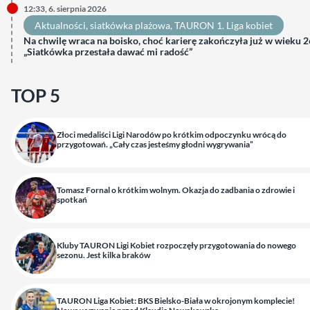
12:33, 6. sierpnia 2026
Aktualności
, 
siatkówka plażowa
, 
TAURON 1. Liga kobiet
Na chwilę wraca na boisko, choć karierę zakończyła już w wieku 26
„Siatkówka przestała dawać mi radość”
TOP 5
Złoci medaliści Ligi Narodów po krótkim odpoczynku wrócą do
przygotowań. „Cały czas jesteśmy głodni wygrywania”
Tomasz Fornal o krótkim wolnym. Okazja do zadbania o zdrowie i
spotkań
Kluby TAURON Ligi Kobiet rozpoczęły przygotowania do nowego
sezonu. Jest kilka braków
TAURON Liga Kobiet: BKS Bielsko-Biała w okrojonym komplecie!