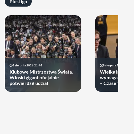
PlusLiga
8 sierpnia 2026 21:46
8 sierpnia 2026 19:22
Klubowe Mistrzostwa Świata.
Wielka impreza
Włoski gigant oficjalnie
wymagała wielk
potwierdził udział
– Czasem warto
swoje ręce