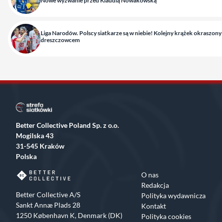
Nowe wyzwanie przed Klaudią Nowakowską
Liga Narodów. Polscy siatkarze są w niebie! Kolejny krążek okraszony
dreszczowcem
Better Collective Poland Sp. z o.o.
Mogilska 43
31-545 Kraków
Polska
O nas
Redakcja
Better Collective A/S
Polityka wydawnicza
Sankt Annæ Plads 28
Kontakt
1250 København K, Denmark (DK)
Polityka cookies