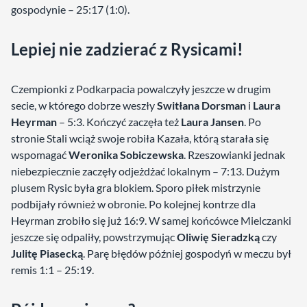
gospodynie – 25:17 (1:0).
Lepiej nie zadzierać z Rysicami!
Czempionki z Podkarpacia powalczyły jeszcze w drugim
secie, w którego dobrze weszły
Switłana Dorsman
i
Laura
Heyrman
– 5:3. Kończyć zaczęła też
Laura Jansen
. Po
stronie Stali wciąż swoje robiła Kazała, którą starała się
wspomagać
Weronika Sobiczewska
. Rzeszowianki jednak
niebezpiecznie zaczęły odjeżdżać lokalnym – 7:13. Dużym
plusem Rysic była gra blokiem. Sporo piłek mistrzynie
podbijały również w obronie. Po kolejnej kontrze dla
Heyrman zrobiło się już 16:9. W samej końcówce Mielczanki
jeszcze się odpaliły, powstrzymując
Oliwię Sieradzką
czy
Julitę Piasecką
. Parę błędów później gospodyń w meczu był
remis 1:1 – 25:19.