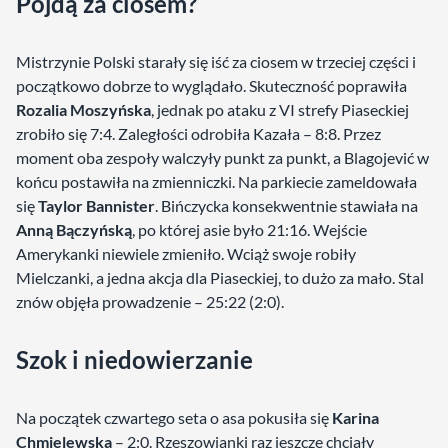
Pójdą za ciosem?
Mistrzynie Polski starały się iść za ciosem w trzeciej części i
początkowo dobrze to wyglądało. Skuteczność poprawiła
Rozalia Moszyńska
, jednak po ataku z VI strefy Piaseckiej
zrobiło się 7:4. Zaległości odrobiła Kazała – 8:8. Przez
moment oba zespoły walczyły punkt za punkt, a Blagojević w
końcu postawiła na zmienniczki. Na parkiecie zameldowała
się
Taylor Bannister
. Bińczycka konsekwentnie stawiała na
Anną Bączyńską
, po której asie było 21:16. Wejście
Amerykanki niewiele zmieniło. Wciąż swoje robiły
Mielczanki, a jedna akcja dla Piaseckiej, to dużo za mało. Stal
znów objęła prowadzenie – 25:22 (2:0).
Szok i niedowierzanie
Na początek czwartego seta o asa pokusiła się
Karina
Chmielewska
– 2:0. Rzeszowianki raz jeszcze chciały