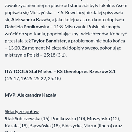
zawalczyć, niemniej na plusie od stanu 5:5 były lokalne. Asem
popisała się Moszyńska – 7:5. Rewelacyjnie dalej spisywała
się
Aleksandra Kazała
, a jako kolejna asa na konto dopisała
Gabriela Ponikowska
– 11:8. Mistrzynie Polski nie mogły
wrócić do spotkania, popełniając zbyt wiele błędów. Kończyć
przestała też
Taylor Bannister
, a problemom nie buło końca
– 13:20. Za moment Mielczanki dopięły swego, pokonując
mistrzynie Polski – 25:18 (3:1).
ITA TOOLS Stal Mielec – KS Developres Rzeszów 3:1
( 25:17, 19:25, 25:22, 25:18)
M
VP: Aleksandra Kazała
Składy zespołów
Stal:
Sobiczewska (16), Ponikowska (10), Moszyńska (12),
Kazała (19), Bączyńska (18), Bińczycka, Mazur (libero) oraz