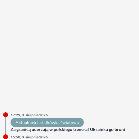
17:29, 8. sierpnia 2026
Aktualności
, 
siatkówka światowa
Za granicą uderzają w polskiego trenera! Ukrainka go broni
15:50, 8. sierpnia 2026