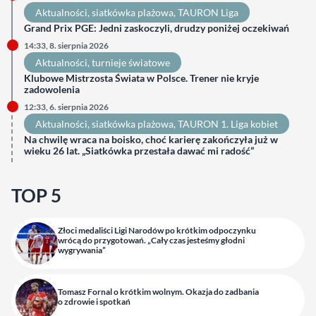
Aktualności
, 
siatkówka plażowa
, 
TAURON Liga
Grand Prix PGE: Jedni zaskoczyli, drudzy poniżej oczekiwań
14:33, 8. sierpnia 2026
Aktualności
, 
turnieje światowe
Klubowe Mistrzosta Świata w Polsce. Trener nie kryje
zadowolenia
12:33, 6. sierpnia 2026
Aktualności
, 
siatkówka plażowa
, 
TAURON 1. Liga kobiet
Na chwilę wraca na boisko, choć karierę zakończyła już w
wieku 26 lat. „Siatkówka przestała dawać mi radość”
TOP 5
Złoci medaliści Ligi Narodów po krótkim odpoczynku
wrócą do przygotowań. „Cały czas jesteśmy głodni
wygrywania”
Tomasz Fornal o krótkim wolnym. Okazja do zadbania
o zdrowie i spotkań