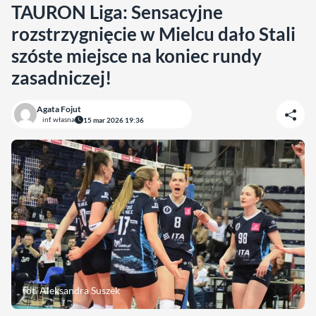
TAURON Liga: Sensacyjne
rozstrzygnięcie w Mielcu dało Stali
szóste miejsce na koniec rundy
zasadniczej!
Agata Fojut
inf. własna
15 mar 2026 19:36
fot. Aleksandra Suszek