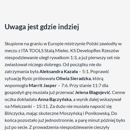
Uwaga jest gdzie indziej
Skupione na graniu w Europie mistrzynie Polski zawiodły w
meczu z ITA TOOLS Stalą Mielec. KS DevelopRes Rzeszów
niespodziewanie uległ rywalkom 1:3, a już pierwszy set nie
zwiastował niczego dobrego. Od początku nie do
zatrzymania była
Aleksandra Kazała
– 5:1. Poprawić
sytuację Rysic próbowała
Oliwia Sieradzka
, którą
wspomogła
Marrit Jasper
– 7:6. Przy stanie 11:7 dla
gospodyń grę musiała już przerwać
Jelena Blagojević
. Cenne
oczka dokładała
Anna Bączyńska
, a wynik dalej wskazywał
na Mielczanki – 15:11. Za dużo nie musiała napocić się
Bińczycka, mając skuteczne Moszyńską i Ponikowską. Do
końca pozostało już jednostronnie, a parę minut później było
już po secie. Z prowadzenia niespodziewanie cieszyły