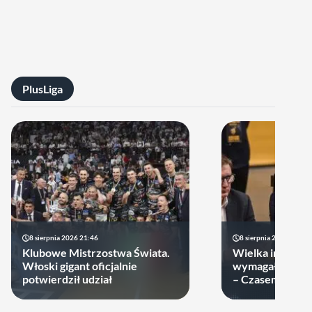
PlusLiga
8 sierpnia 2026 21:46
8 sierpnia 2026 19:22
Klubowe Mistrzostwa Świata.
Wielka impreza
Włoski gigant oficjalnie
wymagała wielk
potwierdził udział
– Czasem warto
swoje ręce