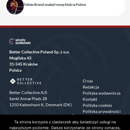
Tobias Brand znalazł nowy klub w Polsce
Better Collective Poland Sp. z o.o.
Mogilska 43
31-545 Kraków
Polska
O nas
Redakcja
Better Collective A/S
Polityka wydawnicza
Sankt Annæ Plads 28
Kontakt
1250 København K, Denmark (DK)
Polityka cookies
Polityka prywatności
Facebook
X
Instagram
TikTok
Ta strona korzysta z ciasteczek aby świadczyć usługi na
Copyrights 2015-2024 Strefa Siatkówki All rights reserved
najwyższym poziomie. Dalsze korzystanie ze strony oznacza,