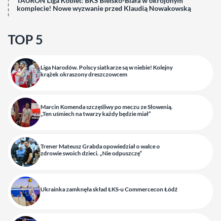
TAURON Liga Kobiet: BKS Bielsko-Biała w okrojonym
komplecie! Nowe wyzwanie przed Klaudią Nowakowską
TOP 5
Liga Narodów. Polscy siatkarze są w niebie! Kolejny
krążek okraszony dreszczowcem
Marcin Komenda szczęśliwy po meczu ze Słowenią.
„Ten uśmiech na twarzy każdy będzie miał”
Trener Mateusz Grabda opowiedział o walce o
zdrowie swoich dzieci. „Nie odpuszczę”
Ukrainka zamknęła skład ŁKS-u Commercecon Łódź