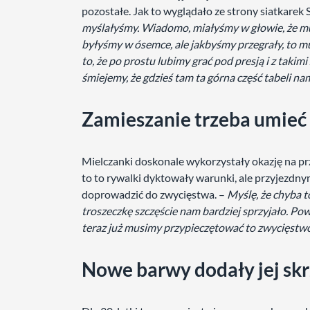
pozostałe. Jak to wyglądało ze strony siatkarek 
myślałyśmy. Wiadomo, miałyśmy w głowie, że mu
byłyśmy w ósemce, ale jakbyśmy przegrały, to m
to, że po prostu lubimy grać pod presją i z takim
śmiejemy, że gdzieś tam ta górna część tabeli nam
Zamieszanie trzeba umieć
Mielczanki doskonale wykorzystały okazję na pr
to to rywalki dyktowały warunki, ale przyjezdny
doprowadzić do zwycięstwa. –
Myślę, że chyba to
troszeczkę szczęście nam bardziej sprzyjało. Pow
teraz już musimy przypieczętować to zwycięstw
Nowe barwy dodały jej skr