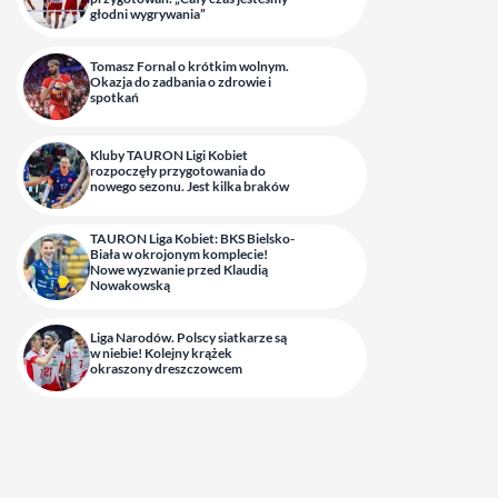
głodni wygrywania”
Tomasz Fornal o krótkim wolnym.
Okazja do zadbania o zdrowie i
spotkań
Kluby TAURON Ligi Kobiet
rozpoczęły przygotowania do
nowego sezonu. Jest kilka braków
TAURON Liga Kobiet: BKS Bielsko-
Biała w okrojonym komplecie!
Nowe wyzwanie przed Klaudią
Nowakowską
Liga Narodów. Polscy siatkarze są
w niebie! Kolejny krążek
okraszony dreszczowcem