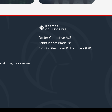
wy w swoje ręce
niepokonani.
Better Collective A/S
Sankt Annæ Plads 28
1250 København K, Denmark (DK)
i All rights reserved