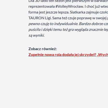
Dla 30-latki ten sezon jest pierwszym w barwach 
reprezentowała #VolleyWrocław. I choć już wted
forma jest jeszcze lepsza. Siatkarka zajmuje cz
TAURON Ligi. Sama też czuje poprawę w swojej 
pewno czuję to indywidualnie. Bardzo dobrze czuj
puściła i dzięki temu też gra wygląda znacznie lep
są wyniki.
Zobacz również:
Zupełnie nowa rola dodała jej skrzydeł? „Wychod