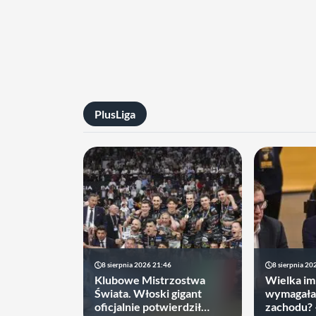
PlusLiga
8 sierpnia 2026 21:46
8 sierpnia 20
Klubowe Mistrzostwa
Wielka im
Świata. Włoski gigant
wymagała
oficjalnie potwierdził
zachodu?