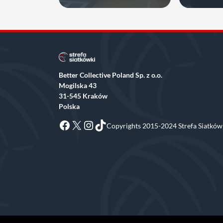
udział
brać spra
Better Collective Poland Sp. z o.o.
Mogilska 43
31-545 Kraków
Polska
Facebook
X
Instagram
TikTok
Copyrights 2015-2024 Strefa Siatkówk