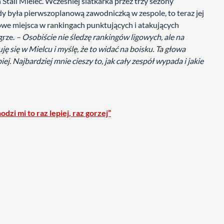
Stali Mielec. Wcześniej siatkarka przez trzy sezony
y była pierwszoplanową zawodniczką w zespole, to teraz jej
ołowe miejsca w rankingach punktujących i atakujących
grze.
– Osobiście nie śledzę rankingów ligowych, ale na
ę się w Mielcu i myślę, że to widać na boisku. Ta głowa
iej. Najbardziej mnie cieszy to, jak cały zespół wypada i jakie
zi mi to raz lepiej, raz gorzej”