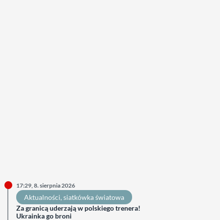
17:29, 8. sierpnia 2026
Aktualności
, 
siatkówka światowa
Za granicą uderzają w polskiego trenera!
Ukrainka go broni