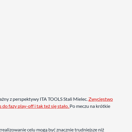
żny z perspektywy ITA TOOLS Stali Mielec.
Zwycięstwo
fazy play-off i tak też się stało.
Po meczu na krótkie
 zrealizowanie celu mogą być znacznie trudniejsze niż