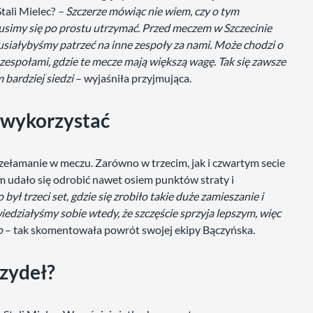
Stali Mielec?
– Szczerze mówiąc nie wiem, czy o tym
simy się po prostu utrzymać. Przed meczem w Szczecinie
usiałybyśmy patrzeć na inne zespoły za nami. Może chodzi o
i zespołami, gdzie te mecze mają większą wagę. Tak się zawsze
 bardziej siedzi
– wyjaśniła przyjmująca.
 wykorzystać
zełamanie w meczu. Zarówno w trzecim, jak i czwartym secie
m udało się odrobić nawet osiem punktów straty i
 był trzeci set, gdzie się zrobiło takie duże zamieszanie i
iedziałyśmy sobie wtedy, że szczęście sprzyja lepszym, więc
o
– tak skomentowała powrót swojej ekipy Bączyńska.
zydeł?