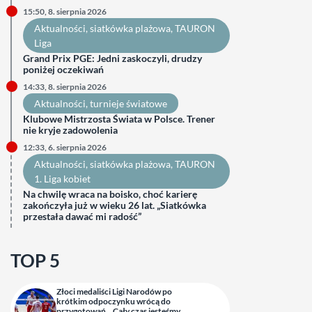
15:50, 8. sierpnia 2026
Aktualności
, 
siatkówka plażowa
, 
TAURON
Liga
Grand Prix PGE: Jedni zaskoczyli, drudzy
poniżej oczekiwań
14:33, 8. sierpnia 2026
Aktualności
, 
turnieje światowe
Klubowe Mistrzosta Świata w Polsce. Trener
nie kryje zadowolenia
12:33, 6. sierpnia 2026
Aktualności
, 
siatkówka plażowa
, 
TAURON
1. Liga kobiet
Na chwilę wraca na boisko, choć karierę
zakończyła już w wieku 26 lat. „Siatkówka
przestała dawać mi radość”
TOP 5
Złoci medaliści Ligi Narodów po
krótkim odpoczynku wrócą do
przygotowań. „Cały czas jesteśmy