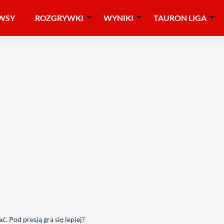
WSY
ROZGRYWKI
WYNIKI
TAURON LIGA
. Pod presją gra się lepiej?