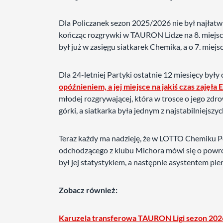
Dla Policzanek sezon 2025/2026 nie był najłatw
kończąc rozgrywki w TAURON Lidze na 8. miejscu.
był już w zasięgu siatkarek Chemika, a o 7. miej
Dla 24-letniej Partyki ostatnie 12 miesięcy były c
opóźnieniem, a jej miejsce na jakiś czas zajęła
młodej rozgrywającej, która w trosce o jego zdr
górki, a siatkarka była jednym z najstabilniejszy
Teraz każdy ma nadzieję, że w LOTTO Chemiku Po
odchodzącego z klubu Michora mówi się o powr
był jej statystykiem, a następnie asystentem pie
Zobacz również:
Karuzela transferowa TAURON Ligi sezon 20