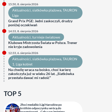
15:50, 8. sierpnia 2026
Aktualności
, 
siatkówka plażowa
, 
TAURON
Liga
Grand Prix PGE: Jedni zaskoczyli, drudzy
poniżej oczekiwań
14:33, 8. sierpnia 2026
Aktualności
, 
turnieje światowe
Klubowe Mistrzosta Świata w Polsce. Trener
nie kryje zadowolenia
12:33, 6. sierpnia 2026
Aktualności
, 
siatkówka plażowa
, 
TAURON
1. Liga kobiet
Na chwilę wraca na boisko, choć karierę
zakończyła już w wieku 26 lat. „Siatkówka
przestała dawać mi radość”
TOP 5
Złoci medaliści Ligi Narodów po
krótkim odpoczynku wrócą do
przygotowań. „Cały czas jesteśmy