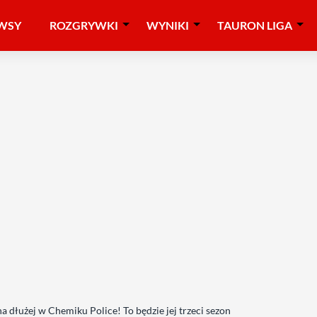
WSY
ROZGRYWKI
WYNIKI
TAURON LIGA
a dłużej w Chemiku Police! To będzie jej trzeci sezon