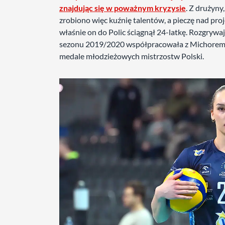
znajdując się w poważnym kryzysie
. Z drużyn
zrobiono więc kuźnię talentów, a pieczę nad p
właśnie on do Polic ściągnął 24-latkę. Rozgrywa
sezonu 2019/2020 współpracowała z Michorem w
medale młodzieżowych mistrzostw Polski.