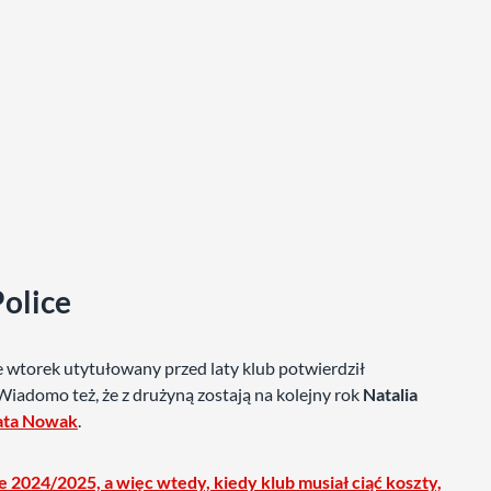
olice
e wtorek utytułowany przed laty klub potwierdził
 Wiadomo też, że z drużyną zostają na kolejny rok
Natalia
gata Nowak
.
 2024/2025, a więc wtedy, kiedy klub musiał ciąć koszty,