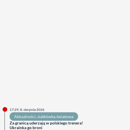
17:29, 8. sierpnia 2026
Aktualności
, 
siatkówka światowa
Za granicą uderzają w polskiego trenera!
Ukrainka go broni