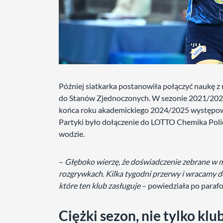
Później siatkarka postanowiła połączyć naukę z 
do Stanów Zjednoczonych. W sezonie 2021/2022 z
końca roku akademickiego 2024/2025 występow
Partyki było dołączenie do LOTTO Chemika Police,
wodzie.
–
Głęboko wierzę, że doświadczenie zebrane w 
rozgrywkach. Kilka tygodni przerwy i wracamy do 
które ten klub zasługuje
– powiedziała po paraf
Ciężki sezon, nie tylko kl