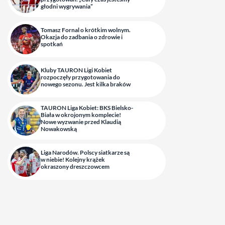
głodni wygrywania”
Tomasz Fornal o krótkim wolnym.
Okazja do zadbania o zdrowie i
spotkań
Kluby TAURON Ligi Kobiet
rozpoczęły przygotowania do
nowego sezonu. Jest kilka braków
TAURON Liga Kobiet: BKS Bielsko-
Biała w okrojonym komplecie!
Nowe wyzwanie przed Klaudią
Nowakowską
Liga Narodów. Polscy siatkarze są
w niebie! Kolejny krążek
okraszony dreszczowcem