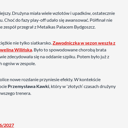
iejszy. Drużyna miała wiele wzlotów i upadków, ostatecznie
 Choć do fazy play-off udało się awansować. Półfinał nie
sce zespół przegrał z Metalkas Pałacem Bydgoszcz.
iężkie nie tylko siatkarsko.
Zawodniczka w sezon weszła z
 Ewelina Wilińska
. Było to spowodowane chorobą brata
owie zdecydowała się na oddanie szpiku. Potem było już z
ch ogniw w zespole.
lice nowe rozdanie przyniesie efekty. W kontekście
ocie
Przemysława Kawki
, który w 'złotych’ czasach drużyny
rwszego trenera.
26/2027