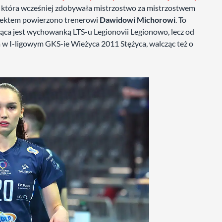
y, która wcześniej zdobywała mistrzostwo za mistrzostwem
rojektem powierzono trenerowi
Dawidowi Michorowi
. To
jąca jest wychowanką LTS-u Legionovii Legionowo, lecz od
 I-ligowym GKS-ie Wieżyca 2011 Stężyca, walcząc też o