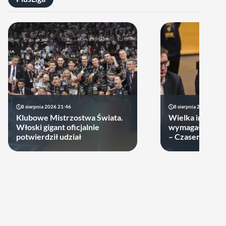
8 sierpnia 2026 21:46
8 sierpnia 2026 19:22
Klubowe Mistrzostwa Świata.
Wielka impreza
Włoski gigant oficjalnie
wymagała wielk
potwierdził udział
– Czasem warto
swoje ręce