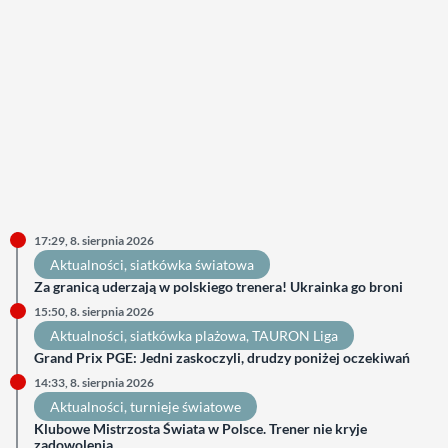
17:29, 8. sierpnia 2026
Aktualności
, 
siatkówka światowa
Za granicą uderzają w polskiego trenera! Ukrainka go broni
15:50, 8. sierpnia 2026
Aktualności
, 
siatkówka plażowa
, 
TAURON Liga
Grand Prix PGE: Jedni zaskoczyli, drudzy poniżej oczekiwań
14:33, 8. sierpnia 2026
Aktualności
, 
turnieje światowe
Klubowe Mistrzosta Świata w Polsce. Trener nie kryje
zadowolenia