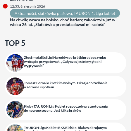
12:33, 6. sierpnia 2026
Aktualności
, 
siatkówka plażowa
, 
TAURON 1. Liga kobiet
Na chwilę wraca na boisko, choć karierę zakończyła już w
wieku 26 lat. „Siatkówka przestała dawać mi radość”
TOP 5
Złoci medaliści Ligi Narodów po krótkim odpoczynku
wrócą do przygotowań. „Cały czas jesteśmy głodni
wygrywania”
Tomasz Fornal o krótkim wolnym. Okazja do zadbania
o zdrowie i spotkań
Kluby TAURON Ligi Kobiet rozpoczęły przygotowania
do nowego sezonu. Jest kilka braków
TAURON Liga Kobiet: BKS Bielsko-Biała w okrojonym