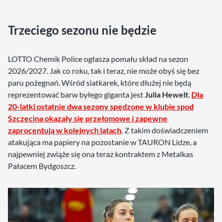
Trzeciego sezonu nie będzie
LOTTO Chemik Police ogłasza pomału skład na sezon
2026/2027. Jak co roku, tak i teraz, nie może obyś się bez
paru pożegnań. Wśród siatkarek, które dłużej nie będą
reprezentować barw byłego giganta jest
Julia Hewelt
.
Dla
20-latki ostatnie dwa sezony spędzone w klubie spod
Szczecina okazały się przełomowe i zapewne
zaprocentują w kolejnych latach
. Z takim doświadczeniem
atakująca ma papiery na pozostanie w TAURON Lidze, a
najpewniej zwiąże się ona teraz kontraktem z Metalkas
Pałacem Bydgoszcz.