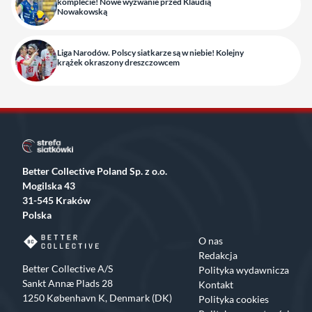
komplecie! Nowe wyzwanie przed Klaudią
Nowakowską
Liga Narodów. Polscy siatkarze są w niebie! Kolejny
krążek okraszony dreszczowcem
Better Collective Poland Sp. z o.o.
Mogilska 43
31-545 Kraków
Polska
O nas
Redakcja
Better Collective A/S
Polityka wydawnicza
Sankt Annæ Plads 28
Kontakt
1250 København K, Denmark (DK)
Polityka cookies