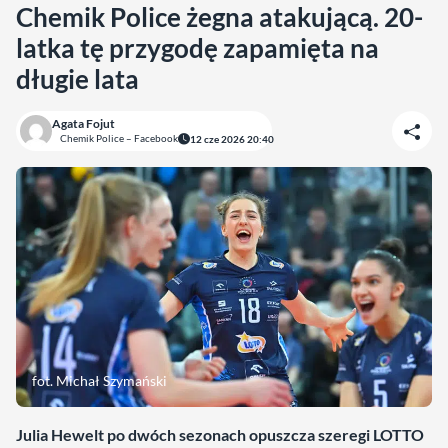
Chemik Police żegna atakującą. 20-
latka tę przygodę zapamięta na
długie lata
Agata Fojut
Chemik Police – Facebook
12 cze 2026 20:40
fot. Michał Szymański
Julia Hewelt po dwóch sezonach opuszcza szeregi LOTTO